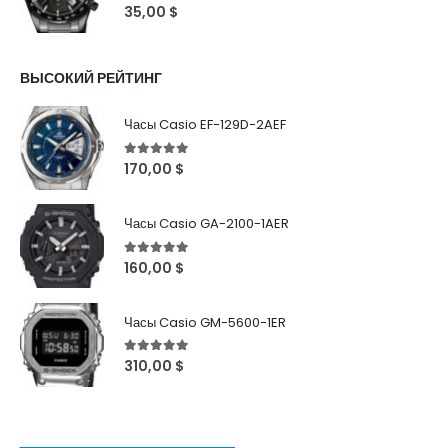
0
out of 5
35,00
$
ВЫСОКИЙ РЕЙТИНГ
Часы Casio EF-129D-2AEF
5
out of 5
170,00
$
Часы Casio GA-2100-1AER
5
out of 5
160,00
$
Часы Casio GM-5600-1ER
5
out of 5
310,00
$