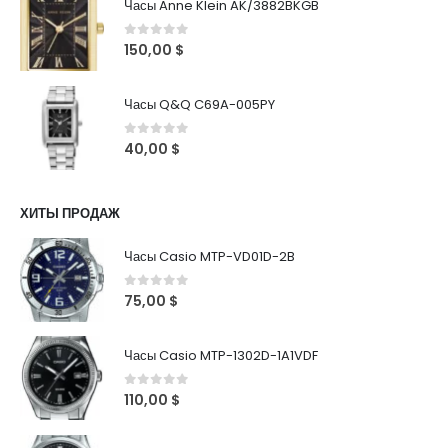
Часы Anne Klein AK/3882BKGB
0
out of 5
150,00
$
Часы Q&Q C69A-005PY
0
out of 5
40,00
$
ХИТЫ ПРОДАЖ
Часы Casio MTP-VD01D-2B
0
out of 5
75,00
$
Часы Casio MTP-1302D-1A1VDF
0
out of 5
110,00
$