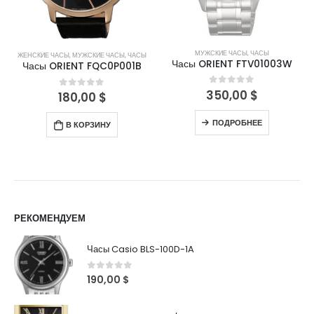
МУЖСКИЕ ЧАСЫ
,
ЧАСЫ
ЖЕНСКИЕ ЧАСЫ
,
МУЖСКИЕ ЧАСЫ
,
ЧАСЫ
Часы ORIENT FTV01003W
Часы ORIENT FQC0P001B
350,00
$
0
out of 5
180,00
$
0
out of 5
ПОДРОБНЕЕ
В КОРЗИНУ
РЕКОМЕНДУЕМ
Часы Casio BLS-100D-1A
0
out of 5
190,00
$