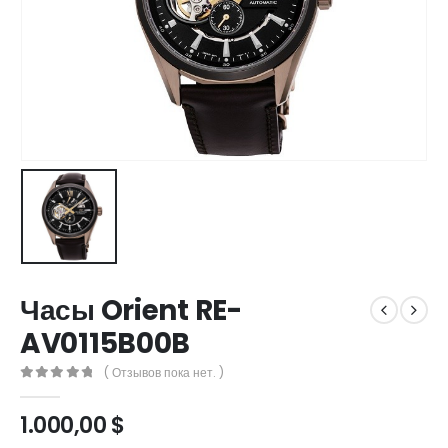
Часы Orient RE-
AV0115B00B
( Отзывов пока нет. )
0
out of 5
1.000,00
$