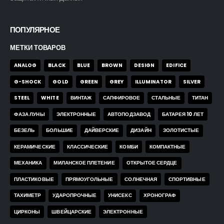
ПОПУЛЯРНОЕ
МЕТКИ ТОВАРОВ
ANALOG
BLACK
BLUE
BROWN
DESIGN
EDIFICE
G-SHOCK
GOLD
GREEN
GREY
ILLUMINATOR
SILVER
STEEL
WHITE
ВИНТАЖ
САПФИРОВОЕ
СТАЛЬНЫЕ
ТИТАН
ФАЗА ЛУНЫ
ЭЛЕКТРОННЫЕ
АВТОПОДЗАВОД
БАТАРЕЯ 10 ЛЕТ
БЕЗЕЛЬ
БОЛЬШИЕ
ДАЙВЕРСКИЕ
ДИЗАЙН
ЗОЛОТИСТЫЕ
КЕРАМИЧЕСКИЕ
КЛАССИЧЕСКИЕ
КОМБИ
КОМПАКТНЫЕ
МЕХАНИКА
МИЛАНСКОЕ ПЛЕТЕНИЕ
ОТКРЫТОЕ СЕРДЦЕ
ПЛАСТИКОВЫЕ
ПРЯМОУГОЛЬНЫЕ
СОЛНЕЧНАЯ
СПОРТИВНЫЕ
ТАХИМЕТР
УДАРОПРОЧНЫЕ
УНИСЕКС
ХРОНОГРАФ
ЦИРКОНЫ
ШВЕЙЦАРСКИЕ
ЭЛЕКТРОННЫЕ