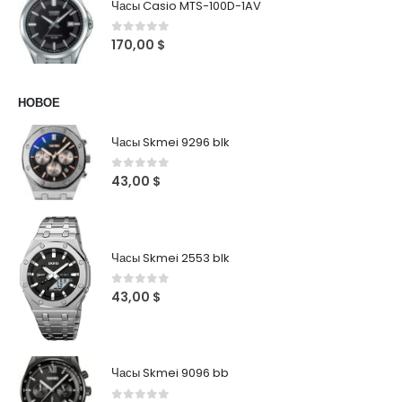
Часы Casio MTS-100D-1AV
0
out of 5
170,00
$
НОВОЕ
Часы Skmei 9296 blk
0
out of 5
43,00
$
Часы Skmei 2553 blk
0
out of 5
43,00
$
Часы Skmei 9096 bb