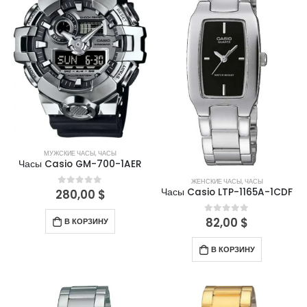
МУЖСКИЕ ЧАСЫ
,
ЧАСЫ
Часы Casio GM-700-1AER
ЖЕНСКИЕ ЧАСЫ
,
ЧАСЫ
Часы Casio LTP-1165A-1CDF
280,00
$
0
out of 5
82,00
$
0
out of 5
В КОРЗИНУ
В КОРЗИНУ