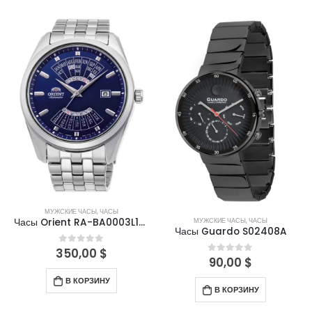
МУЖСКИЕ ЧАСЫ
,
ЧАСЫ
МУЖСКИЕ ЧАСЫ
,
ЧАСЫ
Часы Orient RA-BA0003L10B
Часы Guardo S02408A
350,00
$
0
out of 5
90,00
$
0
out of 5
В КОРЗИНУ
В КОРЗИНУ