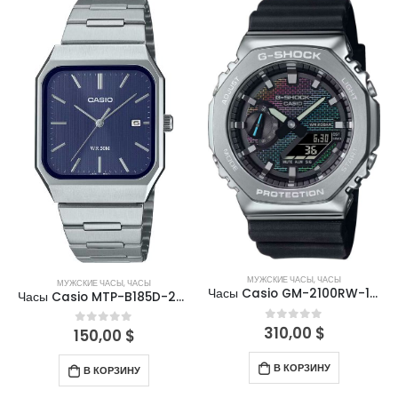
МУЖСКИЕ ЧАСЫ
,
ЧАСЫ
МУЖСКИЕ ЧАСЫ
,
ЧАСЫ
Часы Casio GM-2100RW-1AER
Часы Casio MTP-B185D-2A1VDF
310,00
$
0
out of 5
150,00
$
0
out of 5
В КОРЗИНУ
В КОРЗИНУ