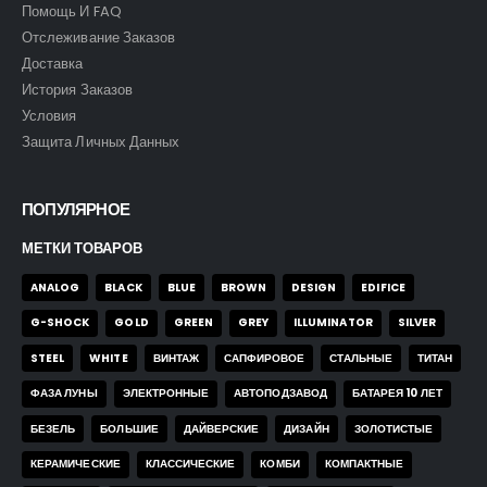
Помощь И FAQ
Отслеживание Заказов
Доставка
Часы Skmei 9296 blk
Часы Skmei 9296 blk
История Заказов
Условия
0
out of 5
0
out of 5
43,00
$
43,00
$
Защита Личных Данных
ПОПУЛЯРНОЕ
Часы Skmei 2553 blk
Часы Skmei 2553 blk
МЕТКИ ТОВАРОВ
0
out of 5
0
out of 5
43,00
$
43,00
$
ANALOG
BLACK
BLUE
BROWN
DESIGN
EDIFICE
G-SHOCK
GOLD
GREEN
GREY
ILLUMINATOR
SILVER
Часы Skmei 9096 bb
Часы Skmei 9096 bb
STEEL
WHITE
ВИНТАЖ
САПФИРОВОЕ
СТАЛЬНЫЕ
ТИТАН
ФАЗА ЛУНЫ
ЭЛЕКТРОННЫЕ
АВТОПОДЗАВОД
БАТАРЕЯ 10 ЛЕТ
0
out of 5
0
out of 5
35,00
$
35,00
$
БЕЗЕЛЬ
БОЛЬШИЕ
ДАЙВЕРСКИЕ
ДИЗАЙН
ЗОЛОТИСТЫЕ
КЕРАМИЧЕСКИЕ
КЛАССИЧЕСКИЕ
КОМБИ
КОМПАКТНЫЕ