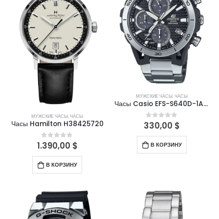
МУЖСКИЕ ЧАСЫ
,
ЧАСЫ
Часы Casio EFS-S640D-1AVUEF
МУЖСКИЕ ЧАСЫ
,
ЧАСЫ
Часы Hamilton H38425720
330,00
$
0
out of 5
1.390,00
$
0
out of 5
В КОРЗИНУ
В КОРЗИНУ