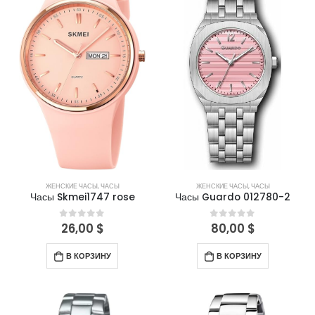
ЖЕНСКИЕ ЧАСЫ
,
ЧАСЫ
ЖЕНСКИЕ ЧАСЫ
,
ЧАСЫ
Часы Skmei1747 rose
Часы Guardo 012780-2
26,00
$
80,00
$
0
out of 5
0
out of 5
В КОРЗИНУ
В КОРЗИНУ