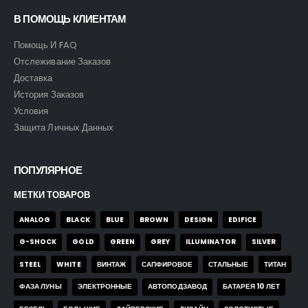
В ПОМОЩЬ КЛИЕНТАМ
Помощь И FAQ
Отслеживание Заказов
Доставка
История Заказов
Условия
Защита Личных Данных
ПОПУЛЯРНОЕ
МЕТКИ ТОВАРОВ
ANALOG
BLACK
BLUE
BROWN
DESIGN
EDIFICE
G-SHOCK
GOLD
GREEN
GREY
ILLUMINATOR
SILVER
STEEL
WHITE
ВИНТАЖ
САПФИРОВОЕ
СТАЛЬНЫЕ
ТИТАН
ФАЗА ЛУНЫ
ЭЛЕКТРОННЫЕ
АВТОПОДЗАВОД
БАТАРЕЯ 10 ЛЕТ