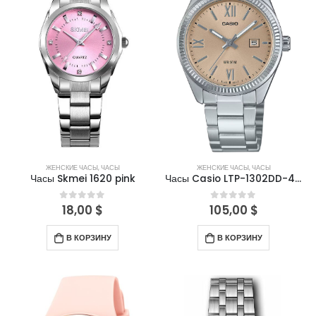
ЖЕНСКИЕ ЧАСЫ
,
ЧАСЫ
ЖЕНСКИЕ ЧАСЫ
,
ЧАСЫ
Часы Skmei 1620 pink
Часы Casio LTP-1302DD-4A1VDF
18,00
$
105,00
$
0
out of 5
0
out of 5
В КОРЗИНУ
В КОРЗИНУ