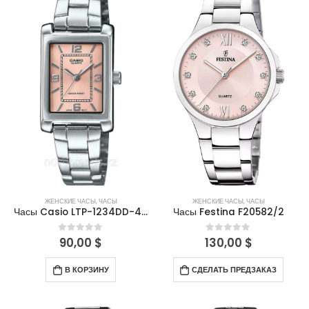
ЖЕНСКИЕ ЧАСЫ
,
ЧАСЫ
ЖЕНСКИЕ ЧАСЫ
,
ЧАСЫ
Часы Casio LTP-1234DD-4ADF
Часы Festina F20582/2
90,00
$
130,00
$
0
out of 5
0
out of 5
В КОРЗИНУ
СДЕЛАТЬ ПРЕДЗАКАЗ