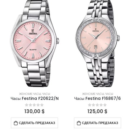
ЖЕНСКИЕ ЧАСЫ
,
ЧАСЫ
ЖЕНСКИЕ ЧАСЫ
,
ЧАСЫ
Часы Festina F20622/N
Часы Festina F16867/6
130,00
$
125,00
$
0
out of 5
0
out of 5
СДЕЛАТЬ ПРЕДЗАКАЗ
СДЕЛАТЬ ПРЕДЗАКАЗ