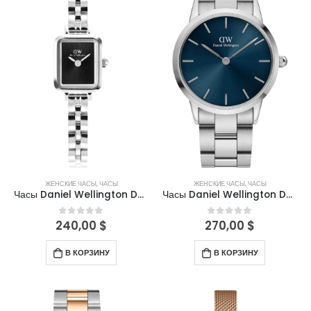
ЖЕНСКИЕ ЧАСЫ
,
ЧАСЫ
ЖЕНСКИЕ ЧАСЫ
,
ЧАСЫ
Часы Daniel Wellington DW00100845
Часы Daniel Wellington DW00100458
240,00
$
270,00
$
0
out of 5
0
out of 5
В КОРЗИНУ
В КОРЗИНУ