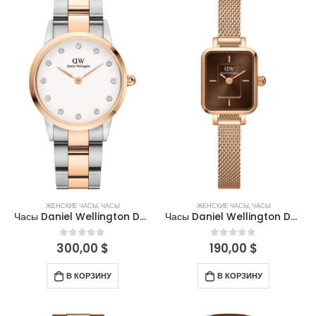
ЖЕНСКИЕ ЧАСЫ
,
ЧАСЫ
ЖЕНСКИЕ ЧАСЫ
,
ЧАСЫ
Часы Daniel Wellington DW00100359
Часы Daniel Wellington DW00100649
300,00
$
190,00
$
0
out of 5
0
out of 5
В КОРЗИНУ
В КОРЗИНУ