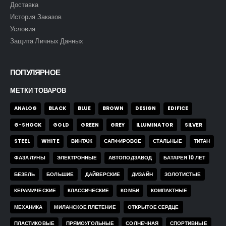
Доставка
История Заказов
Условия
Защита Личных Данных
ПОПУЛЯРНОЕ
МЕТКИ ТОВАРОВ
ANALOG
BLACK
BLUE
BROWN
DESIGN
EDIFICE
G-SHOCK
GOLD
GREEN
GREY
ILLUMINATOR
SILVER
STEEL
WHITE
ВИНТАЖ
САПФИРОВОЕ
СТАЛЬНЫЕ
ТИТАН
ФАЗА ЛУНЫ
ЭЛЕКТРОННЫЕ
АВТОПОДЗАВОД
БАТАРЕЯ 10 ЛЕТ
БЕЗЕЛЬ
БОЛЬШИЕ
ДАЙВЕРСКИЕ
ДИЗАЙН
ЗОЛОТИСТЫЕ
КЕРАМИЧЕСКИЕ
КЛАССИЧЕСКИЕ
КОМБИ
КОМПАКТНЫЕ
МЕХАНИКА
МИЛАНСКОЕ ПЛЕТЕНИЕ
ОТКРЫТОЕ СЕРДЦЕ
ПЛАСТИКОВЫЕ
ПРЯМОУГОЛЬНЫЕ
СОЛНЕЧНАЯ
СПОРТИВНЫЕ