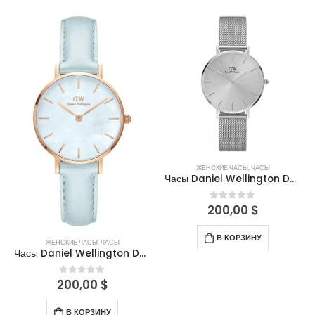
ЖЕНСКИЕ ЧАСЫ
,
ЧАСЫ
Часы Daniel Wellington DW00100468
200,00
$
0
out of 5
В КОРЗИНУ
ЖЕНСКИЕ ЧАСЫ
,
ЧАСЫ
Часы Daniel Wellington DW00100635
200,00
$
0
out of 5
Часы Skmei 9296 blk
Часы Skmei 9296 blk
В КОРЗИНУ