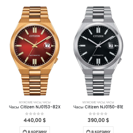
МУЖСКИЕ ЧАСЫ
,
ЧАСЫ
МУЖСКИЕ ЧАСЫ
,
ЧАСЫ
Часы Citizen NJ0153-82X
Часы Citizen NJ0150-81E
440,00
$
390,00
$
0
out of 5
0
out of 5
В КОРЗИНУ
В КОРЗИНУ