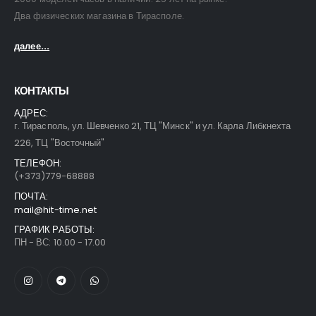
Два физических магазина в Тирасполе.
далее...
КОНТАКТЫ
АДРЕС:
г. Тирасполь, ул. Шевченко 21, ТЦ "Минск" и ул. Карла Либкнехта
226, ТЦ "Восточный"
ТЕЛЕФОН:
(+373)779-68888
ПОЧТА:
mail@hit-time.net
Часы Skmei 9296 blk
Часы Skmei 9296 blk
ГРАФИК РАБОТЫ:
ПН - ВС: 10.00 - 17.00
0
out of 5
0
out of 5
43,00
$
43,00
$
Часы Skmei 2553 blk
Часы Skmei 2553 blk