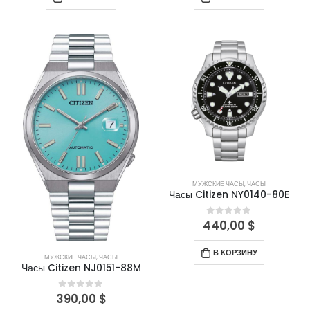
МУЖСКИЕ ЧАСЫ
,
ЧАСЫ
Часы Citizen NY0140-80E
440,00
$
0
out of 5
В КОРЗИНУ
МУЖСКИЕ ЧАСЫ
,
ЧАСЫ
Часы Citizen NJ0151-88M
390,00
$
0
out of 5