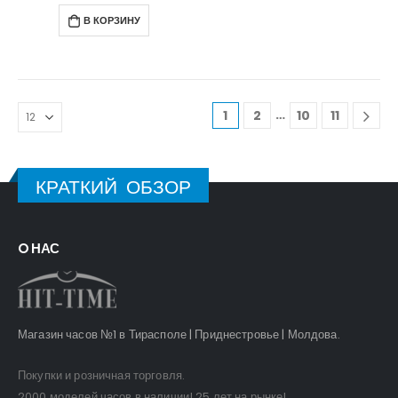
В КОРЗИНУ
…
1
2
10
11
КРАТКИЙ ОБЗОР
O НАС
Магазин часов №1 в Тирасполе | Приднестровье | Молдова.
Покупки и розничная торговля.
2000 моделей часов в наличии! 25 лет на рынке!