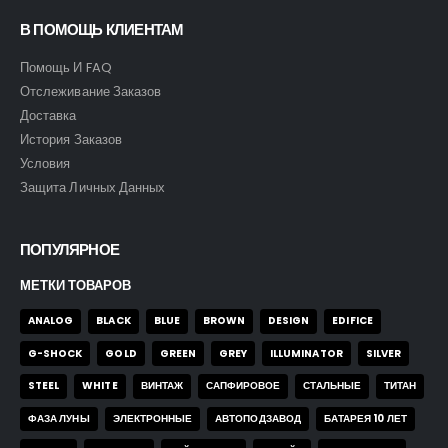
В ПОМОЩЬ КЛИЕНТАМ
0
out of 5
0
out of 5
43,00
$
43,00
$
Помощь И FAQ
Отслеживание Заказов
Доставка
Часы Skmei 9096 bb
Часы Skmei 9096 bb
История Заказов
Условия
0
out of 5
0
out of 5
35,00
$
35,00
$
Защита Личных Данных
ПОПУЛЯРНОЕ
МЕТКИ ТОВАРОВ
ANALOG
BLACK
BLUE
BROWN
DESIGN
EDIFICE
G-SHOCK
GOLD
GREEN
GREY
ILLUMINATOR
SILVER
STEEL
WHITE
ВИНТАЖ
САПФИРОВОЕ
СТАЛЬНЫЕ
ТИТАН
ФАЗА ЛУНЫ
ЭЛЕКТРОННЫЕ
АВТОПОДЗАВОД
БАТАРЕЯ 10 ЛЕТ