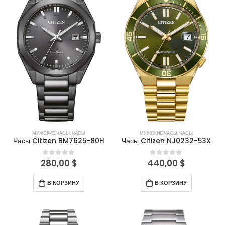
МУЖСКИЕ ЧАСЫ
,
ЧАСЫ
МУЖСКИЕ ЧАСЫ
,
ЧАСЫ
Часы Citizen BM7625-80H
Часы Citizen NJ0232-53X
280,00
$
440,00
$
0
out of 5
0
out of 5
В КОРЗИНУ
В КОРЗИНУ