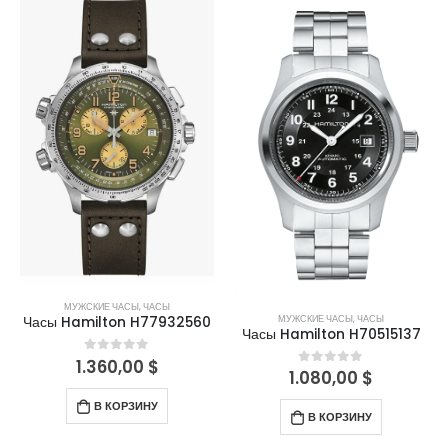
МУЖСКИЕ ЧАСЫ
,
ЧАСЫ
МУЖСКИЕ ЧАСЫ
,
ЧАСЫ
Часы Hamilton H77932560
Часы Hamilton H70515137
1.360,00
$
0
out of 5
1.080,00
$
0
out of 5
В КОРЗИНУ
В КОРЗИНУ