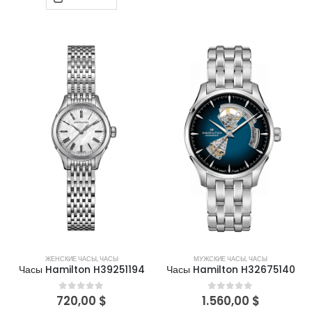
ЖЕНСКИЕ ЧАСЫ
,
ЧАСЫ
МУЖСКИЕ ЧАСЫ
,
ЧАСЫ
Часы Hamilton H39251194
Часы Hamilton H32675140
720,00
$
1.560,00
$
0
out of 5
0
out of 5