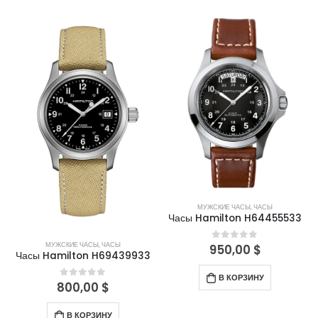
МУЖСКИЕ ЧАСЫ
,
ЧАСЫ
Часы Hamilton H64455533
МУЖСКИЕ ЧАСЫ
,
ЧАСЫ
950,00
$
0
out of 5
Часы Hamilton H69439933
В КОРЗИНУ
800,00
$
0
out of 5
В КОРЗИНУ