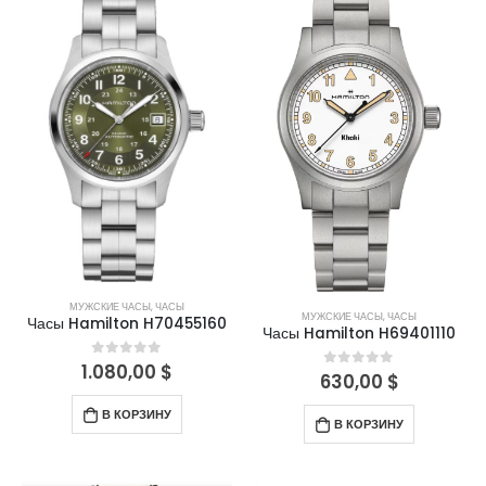
МУЖСКИЕ ЧАСЫ
,
ЧАСЫ
МУЖСКИЕ ЧАСЫ
,
ЧАСЫ
Часы Hamilton H70455160
Часы Hamilton H69401110
1.080,00
$
0
out of 5
630,00
$
0
out of 5
В КОРЗИНУ
В КОРЗИНУ