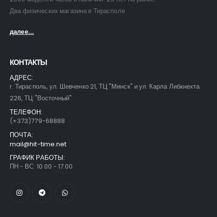
Два физических магазина в Тирасполе.
далее...
Часы Skmei 2553 blk
Часы Skmei 2553 blk
0
out of 5
0
out of 5
43,00
$
43,00
$
КОНТАКТЫ
АДРЕС:
г. Тирасполь, ул. Шевченко 21, ТЦ "Минск" и ул. Карла Либкнехта
226, ТЦ "Восточный"
Часы Skmei 9096 bb
Часы Skmei 9096 bb
ТЕЛЕФОН:
(+373)779-68888
0
out of 5
0
out of 5
35,00
$
35,00
$
ПОЧТА:
mail@hit-time.net
ГРАФИК РАБОТЫ:
ПН - ВС: 10.00 - 17.00