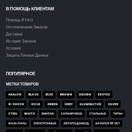
В ПОМОЩЬ КЛИЕНТАМ
Помощь И FAQ
Отслеживание Заказов
Доставка
История Заказов
Условия
Защита Личных Данных
ПОПУЛЯРНОЕ
МЕТКИ ТОВАРОВ
ANALOG
BLACK
BLUE
BROWN
DESIGN
EDIFICE
G-SHOCK
GOLD
GREEN
GREY
ILLUMINATOR
SILVER
STEEL
WHITE
ВИНТАЖ
САПФИРОВОЕ
СТАЛЬНЫЕ
ТИТАН
ФАЗА ЛУНЫ
ЭЛЕКТРОННЫЕ
АВТОПОДЗАВОД
БАТАРЕЯ 10 ЛЕТ