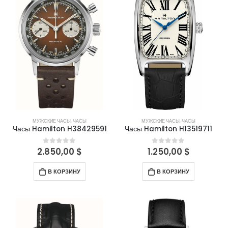
МУЖСКИЕ ЧАСЫ
,
ЧАСЫ
МУЖСКИЕ ЧАСЫ
,
ЧАСЫ
Часы Hamilton H38429591
Часы Hamilton H13519711
2.850,00
$
1.250,00
$
0
out of 5
0
out of 5
В КОРЗИНУ
В КОРЗИНУ