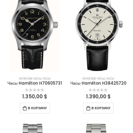
МУЖСКИЕ ЧАСЫ
,
ЧАСЫ
МУЖСКИЕ ЧАСЫ
,
ЧАСЫ
Часы Hamilton H70605731
Часы Hamilton H38425720
1.350,00
$
1.390,00
$
0
out of 5
0
out of 5
В КОРЗИНУ
В КОРЗИНУ