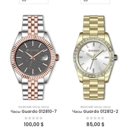
МУЖСКИЕ ЧАСЫ
,
ЧАСЫ
ЖЕНСКИЕ ЧАСЫ
,
ЧАСЫ
Часы Guardo 012810-7
Часы Guardo 012812-2
100,00
$
85,00
$
0
out of 5
0
out of 5