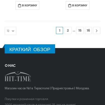
В КОРЗИНУ
В КОРЗИНУ
…
1
2
15
16
КРАТКИЙ ОБЗОР
O НАС
Магазин часов №1 в Тирасполе | Приднестровье | Молдова.
Покупки и розничная торговля.
2000 моделей часов в наличии! 25 лет на рынке!