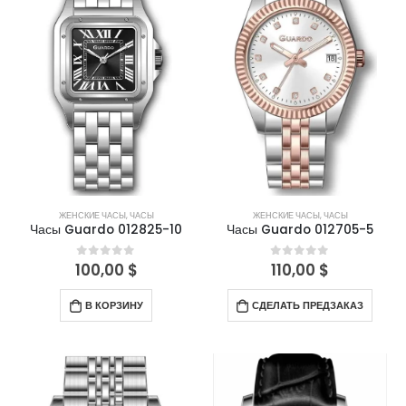
ЖЕНСКИЕ ЧАСЫ
,
ЧАСЫ
ЖЕНСКИЕ ЧАСЫ
,
ЧАСЫ
Часы Guardo 012825-10
Часы Guardo 012705-5
100,00
$
110,00
$
0
out of 5
0
out of 5
В КОРЗИНУ
СДЕЛАТЬ ПРЕДЗАКАЗ