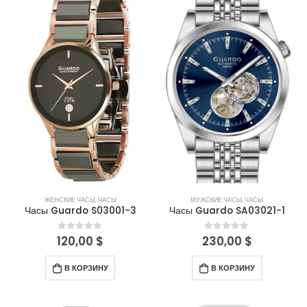
ЖЕНСКИЕ ЧАСЫ
,
ЧАСЫ
МУЖСКИЕ ЧАСЫ
,
ЧАСЫ
Часы Guardo S03001-3
Часы Guardo SA03021-1
120,00
$
230,00
$
0
out of 5
0
out of 5
В КОРЗИНУ
В КОРЗИНУ