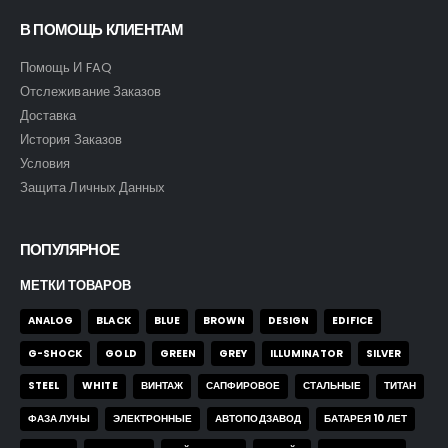
В ПОМОЩЬ КЛИЕНТАМ
Помощь И FAQ
Отслеживание Заказов
Доставка
История Заказов
Условия
Защита Личных Данных
ПОПУЛЯРНОЕ
МЕТКИ ТОВАРОВ
ANALOG
BLACK
BLUE
BROWN
DESIGN
EDIFICE
G-SHOCK
GOLD
GREEN
GREY
ILLUMINATOR
SILVER
STEEL
WHITE
ВИНТАЖ
САПФИРОВОЕ
СТАЛЬНЫЕ
ТИТАН
ФАЗА ЛУНЫ
ЭЛЕКТРОННЫЕ
АВТОПОДЗАВОД
БАТАРЕЯ 10 ЛЕТ