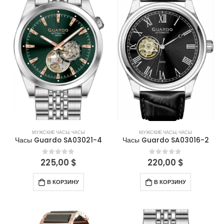
МУЖСКИЕ ЧАСЫ
,
ЧАСЫ
МУЖСКИЕ ЧАСЫ
,
ЧАСЫ
Часы Guardo SA03021-4
Часы Guardo SA03016-2
225,00
$
220,00
$
0
out of 5
0
out of 5
В КОРЗИНУ
В КОРЗИНУ