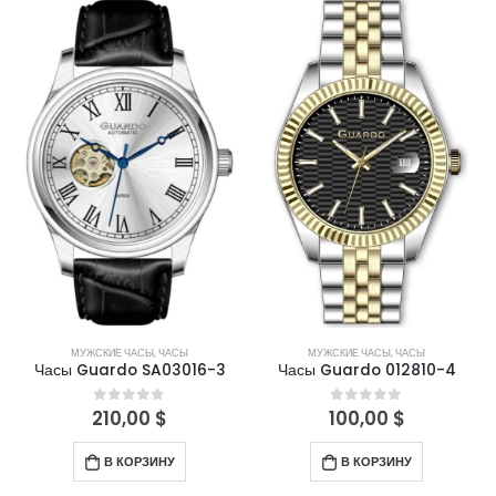
МУЖСКИЕ ЧАСЫ
,
ЧАСЫ
МУЖСКИЕ ЧАСЫ
,
ЧАСЫ
Часы Guardo SA03016-3
Часы Guardo 012810-4
210,00
$
100,00
$
0
out of 5
0
out of 5
В КОРЗИНУ
В КОРЗИНУ