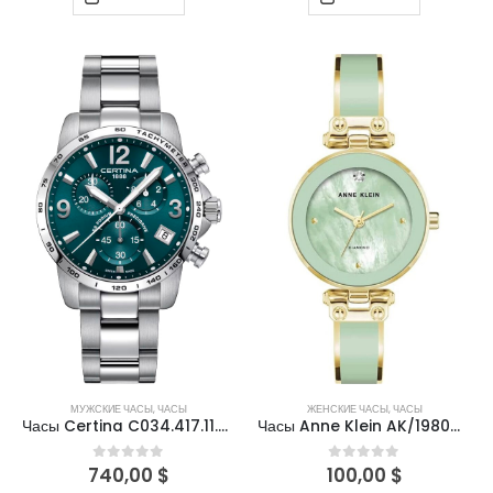
МУЖСКИЕ ЧАСЫ
,
ЧАСЫ
ЖЕНСКИЕ ЧАСЫ
,
ЧАСЫ
Часы Certina C034.417.11.097.00
Часы Anne Klein AK/1980MIGB
740,00
$
100,00
$
0
out of 5
0
out of 5