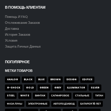
В ПОМОЩЬ КЛИЕНТАМ
Помощь И FAQ
Отслеживание Заказов
Доставка
История Заказов
Условия
Защита Личных Данных
ПОПУЛЯРНОЕ
МЕТКИ ТОВАРОВ
ANALOG
BLACK
BLUE
BROWN
DESIGN
EDIFICE
G-SHOCK
GOLD
GREEN
GREY
ILLUMINATOR
SILVER
STEEL
WHITE
ВИНТАЖ
САПФИРОВОЕ
СТАЛЬНЫЕ
ТИТАН
ФАЗА ЛУНЫ
ЭЛЕКТРОННЫЕ
АВТОПОДЗАВОД
БАТАРЕЯ 10 ЛЕТ