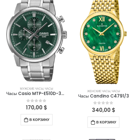
МУЖСКИЕ ЧАСЫ
,
ЧАСЫ
ЖЕНСКИЕ ЧАСЫ
,
ЧАСЫ
Часы Casio MTP-E510D-3AVDF
Часы Candino C4791/3
170,00
$
0
out of 5
340,00
$
0
out of 5
В КОРЗИНУ
В КОРЗИНУ