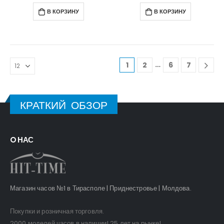
В КОРЗИНУ
В КОРЗИНУ
…
1
2
6
7
КРАТКИЙ ОБЗОР
O НАС
Магазин часов №1 в Тирасполе | Приднестровье | Молдова.
Покупки и розничная торговля.
2000 моделей часов в наличии! 25 лет на рынке!