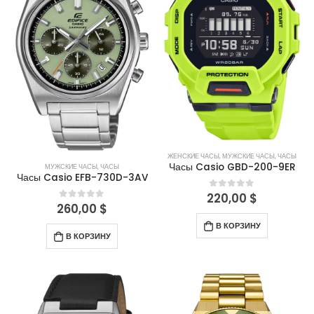
ЖЕНСКИЕ ЧАСЫ
,
МУЖСКИЕ ЧАСЫ
,
ЧАСЫ
Часы Casio GBD-200-9ER
МУЖСКИЕ ЧАСЫ
,
ЧАСЫ
Часы Casio EFB-730D-3AV
220,00
$
0
out of 5
260,00
$
0
out of 5
В КОРЗИНУ
В КОРЗИНУ