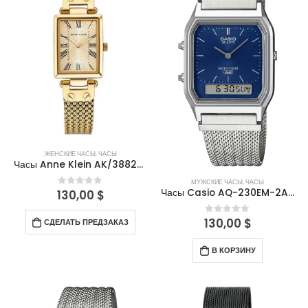
ЖЕНСКИЕ ЧАСЫ
,
ЧАСЫ
Часы Anne Klein AK/3882CHGB
МУЖСКИЕ ЧАСЫ
,
ЧАСЫ
Часы Casio AQ-230EM-2ADF
130,00
$
0
out of 5
130,00
$
0
out of 5
СДЕЛАТЬ ПРЕДЗАКАЗ
В КОРЗИНУ