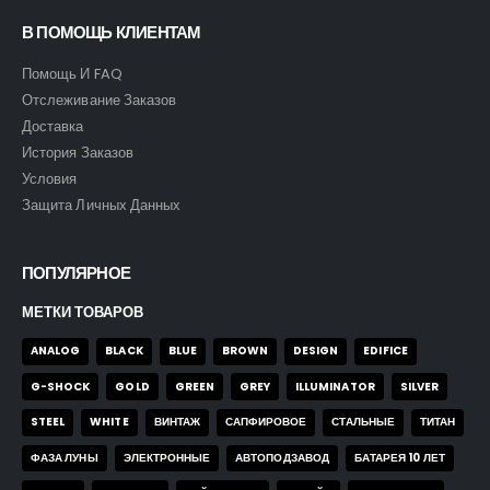
В ПОМОЩЬ КЛИЕНТАМ
Помощь И FAQ
Отслеживание Заказов
Доставка
История Заказов
Условия
Защита Личных Данных
ПОПУЛЯРНОЕ
МЕТКИ ТОВАРОВ
ANALOG
BLACK
BLUE
BROWN
DESIGN
EDIFICE
G-SHOCK
GOLD
GREEN
GREY
ILLUMINATOR
SILVER
STEEL
WHITE
ВИНТАЖ
САПФИРОВОЕ
СТАЛЬНЫЕ
ТИТАН
ФАЗА ЛУНЫ
ЭЛЕКТРОННЫЕ
АВТОПОДЗАВОД
БАТАРЕЯ 10 ЛЕТ