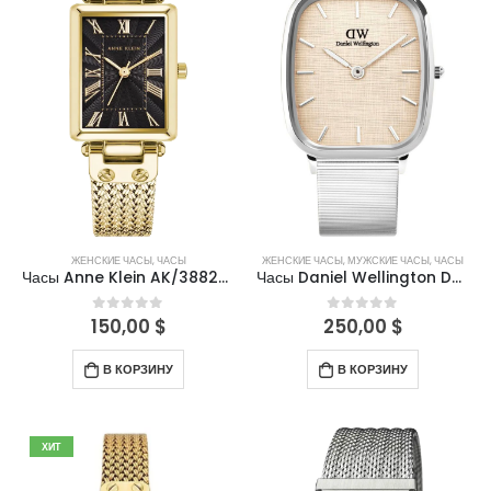
ЖЕНСКИЕ ЧАСЫ
,
ЧАСЫ
ЖЕНСКИЕ ЧАСЫ
,
МУЖСКИЕ ЧАСЫ
,
ЧАСЫ
Часы Anne Klein AK/3882BKGB
Часы Daniel Wellington DW00100812
150,00
$
250,00
$
0
out of 5
0
out of 5
В КОРЗИНУ
В КОРЗИНУ
ХИТ