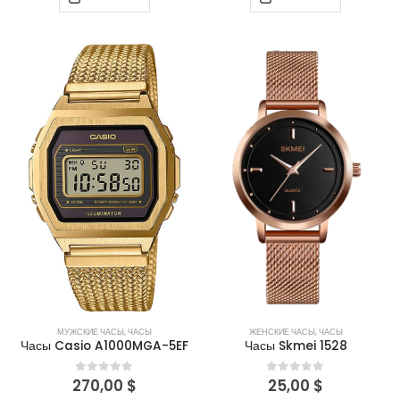
МУЖСКИЕ ЧАСЫ
,
ЧАСЫ
ЖЕНСКИЕ ЧАСЫ
,
ЧАСЫ
Часы Casio A1000MGA-5EF
Часы Skmei 1528
270,00
$
25,00
$
0
out of 5
0
out of 5