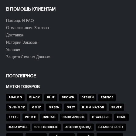
В ПОМОЩЬ КЛИЕНТАМ
Часы Festina F20785/1
Часы Festina F20785/1
Помощь И FAQ
0
out of 5
0
out of 5
160,00
$
160,00
$
Отслеживание Заказов
Доставка
История Заказов
Условия
Защита Личных Данных
ПОПУЛЯРНОЕ
МЕТКИ ТОВАРОВ
ANALOG
BLACK
BLUE
BROWN
DESIGN
EDIFICE
G-SHOCK
GOLD
GREEN
GREY
ILLUMINATOR
SILVER
STEEL
WHITE
ВИНТАЖ
САПФИРОВОЕ
СТАЛЬНЫЕ
ТИТАН
ФАЗА ЛУНЫ
ЭЛЕКТРОННЫЕ
АВТОПОДЗАВОД
БАТАРЕЯ 10 ЛЕТ