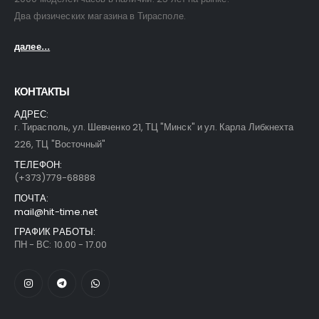
Два физических магазина в Тирасполе.
далее...
КОНТАКТЫ
АДРЕС:
г. Тирасполь, ул. Шевченко 21, ТЦ "Минск" и ул. Карла Либкнехта
226, ТЦ "Восточный"
ТЕЛЕФОН:
(+373)779-68888
ПОЧТА:
Часы Casio MRW-230H-1E1VDF
Часы Casio MRW-230H-1E1VDF
mail@hit-time.net
ГРАФИК РАБОТЫ:
0
out of 5
0
out of 5
80,00
$
80,00
$
ПН - ВС: 10.00 - 17.00
Часы Casio MRW-230H-1E3VDF
Часы Casio MRW-230H-1E3VDF
0
out of 5
0
out of 5
80,00
$
80,00
$