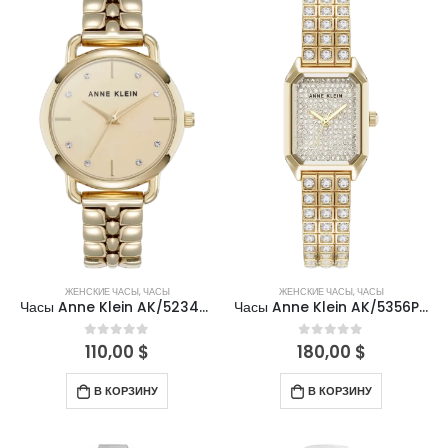
ЖЕНСКИЕ ЧАСЫ
,
ЧАСЫ
ЖЕНСКИЕ ЧАСЫ
,
ЧАСЫ
Часы Anne Klein AK/5234CHGB
Часы Anne Klein AK/5356PVRG
110,00
$
180,00
$
0
out of 5
0
out of 5
В КОРЗИНУ
В КОРЗИНУ