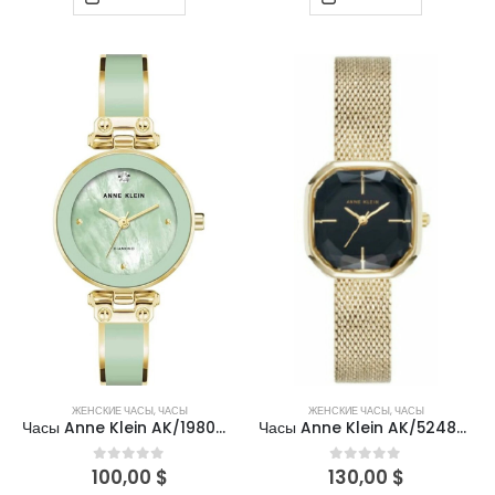
ЖЕНСКИЕ ЧАСЫ
,
ЧАСЫ
ЖЕНСКИЕ ЧАСЫ
,
ЧАСЫ
Часы Anne Klein AK/1980MIGB
Часы Anne Klein AK/5248BKGB
100,00
$
130,00
$
0
out of 5
0
out of 5