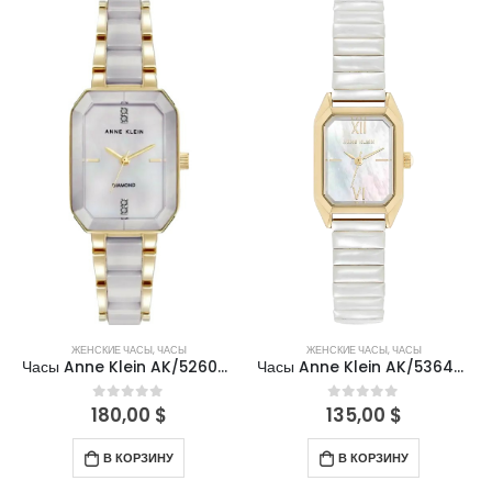
ЖЕНСКИЕ ЧАСЫ
,
ЧАСЫ
ЖЕНСКИЕ ЧАСЫ
,
ЧАСЫ
Часы Anne Klein AK/5260TNGB
Часы Anne Klein AK/5364MPGB
180,00
$
135,00
$
0
out of 5
0
out of 5
В КОРЗИНУ
В КОРЗИНУ