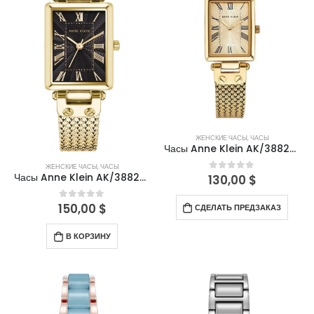
ЖЕНСКИЕ ЧАСЫ
,
ЧАСЫ
Часы Anne Klein AK/3882CHGB
ЖЕНСКИЕ ЧАСЫ
,
ЧАСЫ
Часы Anne Klein AK/3882BKGB
130,00
$
0
out of 5
150,00
$
0
out of 5
СДЕЛАТЬ ПРЕДЗАКАЗ
В КОРЗИНУ