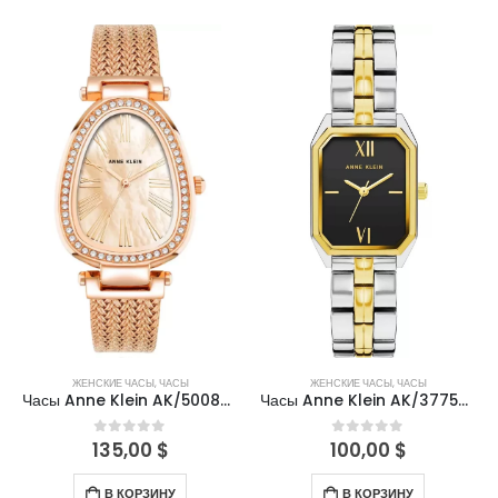
ЖЕНСКИЕ ЧАСЫ
,
ЧАСЫ
ЖЕНСКИЕ ЧАСЫ
,
ЧАСЫ
Часы Anne Klein AK/5008PMRG
Часы Anne Klein AK/3775BKTT
135,00
$
100,00
$
0
out of 5
0
out of 5
В КОРЗИНУ
В КОРЗИНУ