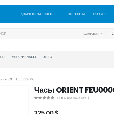
ДОБРО ПОЖАЛОВАТЬ!
КОНТАКТЫ
АККАУНТ
Категории
АСЫ
ЖЕНСКИЕ ЧАСЫ
О НАС
Ы ORIENT FEU00002KW
Часы ORIENT FEU00
( Отзывов пока нет. )
0
out of 5
225,00
$