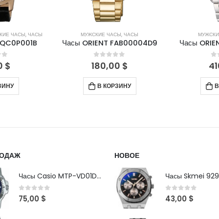
КИЕ ЧАСЫ
,
ЧАСЫ
МУЖСКИЕ ЧАСЫ
,
ЧАСЫ
МУЖСКИ
FQC0P001B
Часы ORIENT FAB00004D9
Часы ORIE
of 5
0
out of 5
0
0
$
180,00
$
41
ЗИНУ
В КОРЗИНУ
В
РОДАЖ
НОВОЕ
Часы Casio MTP-VD01D-2B
Часы Skmei 929
0
out of 5
0
out of 5
75,00
$
43,00
$