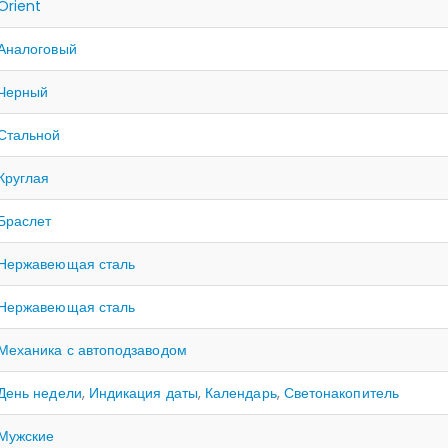
Orient
Аналоговый
Черный
Стальной
Круглая
Браслет
Нержавеющая сталь
Нержавеющая сталь
Механика с автоподзаводом
День недели
,
Индикация даты
,
Календарь
,
Светонакопитель
Мужские