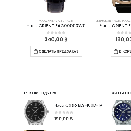
СЫ
МУЖСКИЕ ЧАСЫ
,
ЧАСЫ
ЖЕНСКИЕ ЧАСЫ
,
МУЖС
400FW9
Часы ORIENT FAG00003W0
Часы ORIENT 
5
0
out of 5
0
out 
340,00
$
180,0
СДЕЛАТЬ ПРЕДЗАКАЗ
В КОР
РЕКОМЕНДУЕМ
ХИТЫ П
Часы Casio BLS-100D-1A
0
out of 5
190,00
$