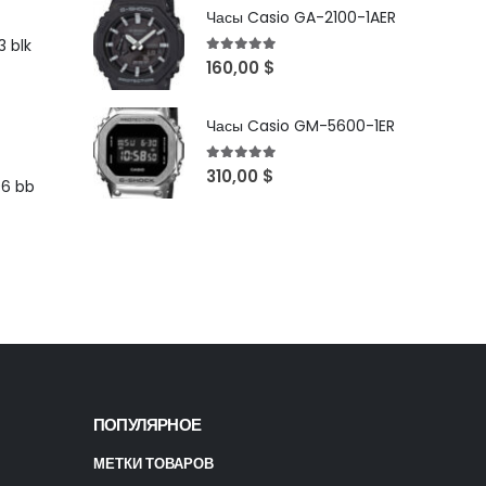
Часы Casio GA-2100-1AER
 blk
5
out of 5
160,00
$
Часы Casio GM-5600-1ER
5
out of 5
310,00
$
96 bb
ПОПУЛЯРНОЕ
МЕТКИ ТОВАРОВ