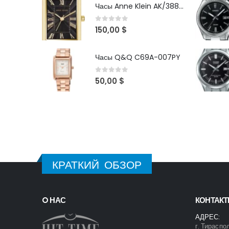
Часы Anne Klein AK/3882BKGB
0
out of 5
150,00
$
Часы Q&Q C69A-007PY
0
out of 5
50,00
$
КРАТКИЙ ОБЗОР
O НАС
КОНТАК
АДРЕС:
г. Тираспо