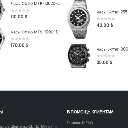
Часы Casio MTP-1302D-1A1VDF
Часы Skmei 2553
0
out of 5
110,00
$
0
out of 5
43,00
$
Часы Casio MTS-100D-1AV
0
out of 5
170,00
$
Часы Skmei 90
0
out of 5
35,00
$
ТЫ
В ПОМОЩЬ КЛИЕНТАМ
Помощь И FAQ
ль, ул. Шевченко 21, ТЦ "Минск" и