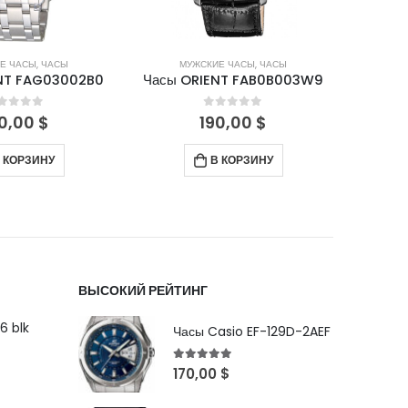
Е ЧАСЫ
,
ЧАСЫ
МУЖСКИЕ ЧАСЫ
,
ЧАСЫ
М
NT FAG03002B0
Часы ORIENT FAB0B003W9
Часы 
out of 5
0
out of 5
0,00
$
190,00
$
 КОРЗИНУ
В КОРЗИНУ
ВЫСОКИЙ РЕЙТИНГ
6 blk
Часы Casio EF-129D-2AEF
5
out of 5
170,00
$