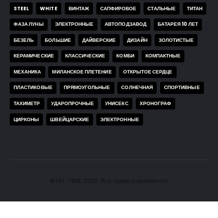
STEEL
WHITE
ВИНТАЖ
САПФИРОВОЕ
СТАЛЬНЫЕ
ТИТАН
ФАЗА ЛУНЫ
ЭЛЕКТРОННЫЕ
АВТОПОДЗАВОД
БАТАРЕЯ 10 ЛЕТ
БЕЗЕЛЬ
БОЛЬШИЕ
ДАЙВЕРСКИЕ
ДИЗАЙН
ЗОЛОТИСТЫЕ
КЕРАМИЧЕСКИЕ
КЛАССИЧЕСКИЕ
КОМБИ
КОМПАКТНЫЕ
МЕХАНИКА
МИЛАНСКОЕ ПЛЕТЕНИЕ
ОТКРЫТОЕ СЕРДЦЕ
ПЛАСТИКОВЫЕ
ПРЯМОУГОЛЬНЫЕ
СОЛНЕЧНАЯ
СПОРТИВНЫЕ
ТАХИМЕТР
УДАРОПРОЧНЫЕ
УНИСЕКС
ХРОНОГРАФ
ЦИРКОНЫ
ШВЕЙЦАРСКИЕ
ЭЛЕКТРОННЫЕ
© HIT-TIME. 2026. Все права сохраняются