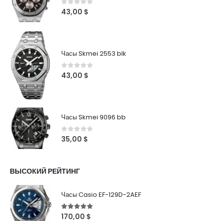
0
out of 5
43,00
$
Часы Skmei 2553 blk
0
out of 5
43,00
$
Часы Skmei 9096 bb
0
out of 5
35,00
$
ВЫСОКИЙ РЕЙТИНГ
Часы Casio EF-129D-2AEF
5
out of 5
170,00
$