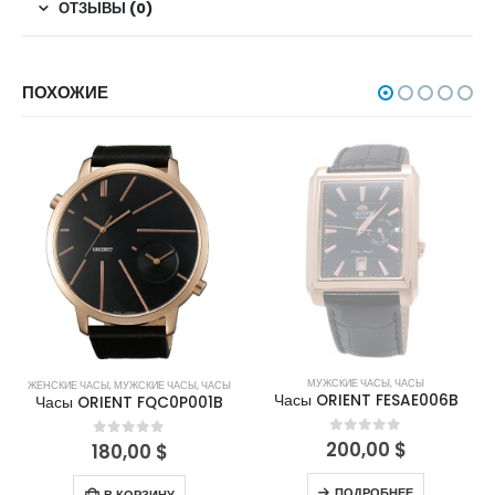
ОТЗЫВЫ (0)
ПОХОЖИЕ
НЕТ В НАЛИЧИИ
МУЖСКИЕ ЧАСЫ
,
ЧАСЫ
ЖЕНСКИЕ ЧАСЫ
,
МУЖСКИЕ ЧАСЫ
,
ЧАСЫ
Часы ORIENT FESAE006B
Часы ORIENT FQC0P001B
200,00
$
0
out of 5
180,00
$
0
out of 5
ПОДРОБНЕЕ
В КОРЗИНУ