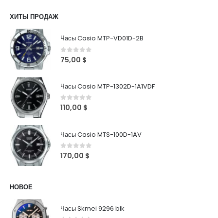
ХИТЫ ПРОДАЖ
Часы Casio MTP-VD01D-2B
0
out of 5
75,00
$
Часы Casio MTP-1302D-1A1VDF
0
out of 5
110,00
$
Часы Casio MTS-100D-1AV
0
out of 5
170,00
$
НОВОЕ
Часы Skmei 9296 blk