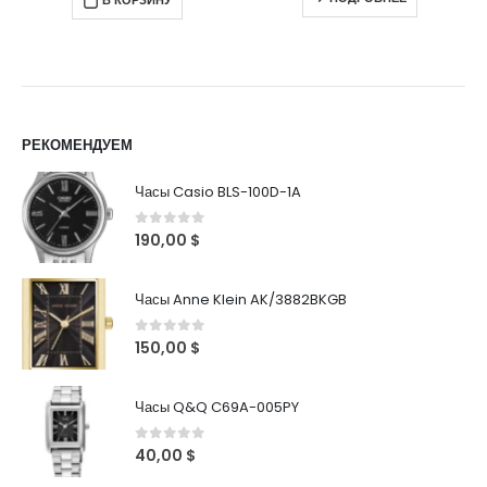
РЕКОМЕНДУЕМ
Часы Casio BLS-100D-1A
0
out of 5
190,00
$
Часы Anne Klein AK/3882BKGB
0
out of 5
150,00
$
Часы Q&Q C69A-005PY
0
out of 5
40,00
$