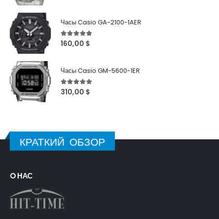
Часы Casio GA-2100-1AER
5
out of 5
160,00
$
Часы Casio GM-5600-1ER
5
out of 5
310,00
$
КРАТКИЙ ОБЗОР
O НАС