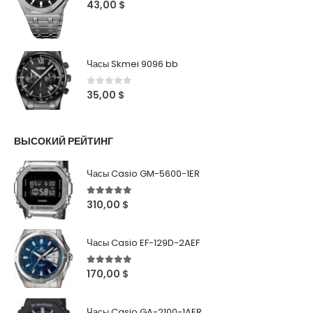
0
out of 5
43,00
$
Часы Skmei 9096 bb
0
out of 5
35,00
$
ВЫСОКИЙ РЕЙТИНГ
Часы Casio GM-5600-1ER
5
out of 5
310,00
$
Часы Casio EF-129D-2AEF
5
out of 5
170,00
$
Часы Casio GA-2100-1AER