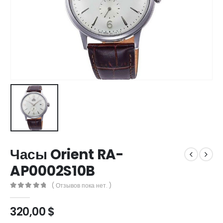
Часы Orient RA-
AP0002S10B
( Отзывов пока нет. )
0
out of 5
320,00
$