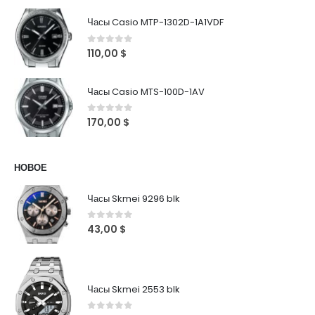
Часы Casio MTP-1302D-1A1VDF
0
out of 5
110,00
$
Часы Casio MTS-100D-1AV
0
out of 5
170,00
$
НОВОЕ
Часы Skmei 9296 blk
0
out of 5
43,00
$
Часы Skmei 2553 blk