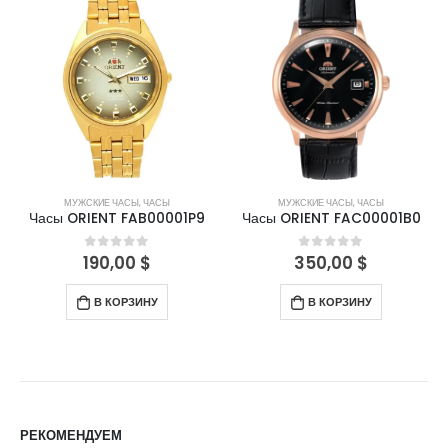
МУЖСКИЕ ЧАСЫ
,
ЧАСЫ
МУЖСКИЕ ЧАСЫ
,
ЧАСЫ
Часы ORIENT FAB00001P9
Часы ORIENT FAC00001B0
190,00
$
350,00
$
0
out of 5
0
out of 5
В КОРЗИНУ
В КОРЗИНУ
РЕКОМЕНДУЕМ