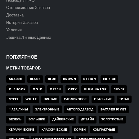
Помощь И FAQ
Отслеживание Заказов
Доставка
История Заказов
Условия
Защита Личных Данных
ПОПУЛЯРНОЕ
МЕТКИ ТОВАРОВ
ANALOG
BLACK
BLUE
BROWN
DESIGN
EDIFICE
G-SHOCK
GOLD
GREEN
GREY
ILLUMINATOR
SILVER
STEEL
WHITE
ВИНТАЖ
САПФИРОВОЕ
СТАЛЬНЫЕ
ТИТАН
ФАЗА ЛУНЫ
ЭЛЕКТРОННЫЕ
АВТОПОДЗАВОД
БАТАРЕЯ 10 ЛЕТ
БЕЗЕЛЬ
БОЛЬШИЕ
ДАЙВЕРСКИЕ
ДИЗАЙН
ЗОЛОТИСТЫЕ
КЕРАМИЧЕСКИЕ
КЛАССИЧЕСКИЕ
КОМБИ
КОМПАКТНЫЕ