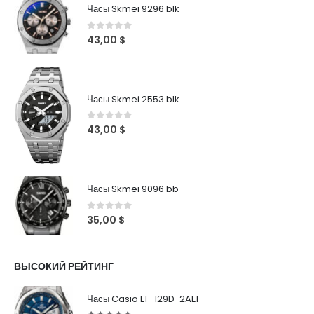
Часы Skmei 9296 blk
0
out of 5
43,00
$
Часы Skmei 2553 blk
0
out of 5
43,00
$
Часы Skmei 9096 bb
0
out of 5
35,00
$
ВЫСОКИЙ РЕЙТИНГ
Часы Casio EF-129D-2AEF