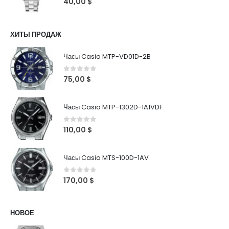
40,00
$
ХИТЫ ПРОДАЖ
Часы Casio MTP-VD01D-2B
0
out of 5
75,00
$
Часы Casio MTP-1302D-1A1VDF
0
out of 5
110,00
$
Часы Casio MTS-100D-1AV
0
out of 5
170,00
$
НОВОЕ