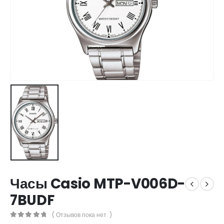
Часы Casio MTP-V006D-
7BUDF
( Отзывов пока нет. )
0
out of 5