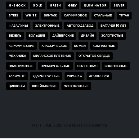
G-SHOCK
GOLD
GREEN
GREY
ILLUMINATOR
SILVER
STEEL
WHITE
ВИНТАЖ
САПФИРОВОЕ
СТАЛЬНЫЕ
ТИТАН
ФАЗА ЛУНЫ
ЭЛЕКТРОННЫЕ
АВТОПОДЗАВОД
БАТАРЕЯ 10 ЛЕТ
БЕЗЕЛЬ
БОЛЬШИЕ
ДАЙВЕРСКИЕ
ДИЗАЙН
ЗОЛОТИСТЫЕ
КЕРАМИЧЕСКИЕ
КЛАССИЧЕСКИЕ
КОМБИ
КОМПАКТНЫЕ
МЕХАНИКА
МИЛАНСКОЕ ПЛЕТЕНИЕ
ОТКРЫТОЕ СЕРДЦЕ
ПЛАСТИКОВЫЕ
ПРЯМОУГОЛЬНЫЕ
СОЛНЕЧНАЯ
СПОРТИВНЫЕ
ТАХИМЕТР
УДАРОПРОЧНЫЕ
УНИСЕКС
ХРОНОГРАФ
ЦИРКОНЫ
ШВЕЙЦАРСКИЕ
ЭЛЕКТРОННЫЕ
© HIT-TIME. 2026. Все права сохраняются