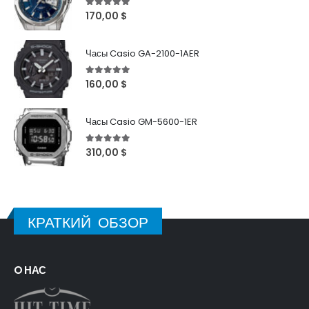
5
out of 5
170,00
$
Часы Casio GA-2100-1AER
5
out of 5
160,00
$
Часы Casio GM-5600-1ER
5
out of 5
310,00
$
КРАТКИЙ ОБЗОР
O НАС