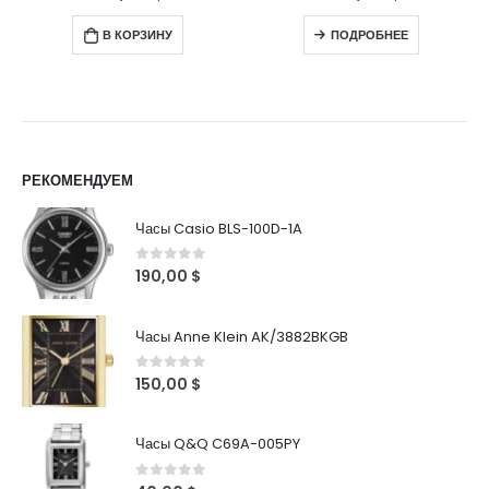
В КОРЗИНУ
ПОДРОБНЕЕ
РЕКОМЕНДУЕМ
Часы Casio BLS-100D-1A
0
out of 5
190,00
$
Часы Anne Klein AK/3882BKGB
0
out of 5
150,00
$
Часы Q&Q C69A-005PY
0
out of 5