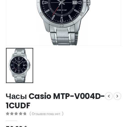
Часы Casio MTP-V004D-
1CUDF
( Отзывов пока нет. )
0
out of 5