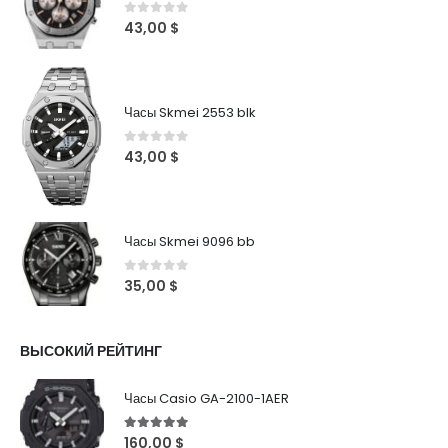
0
out of 5
43,00
$
Часы Skmei 2553 blk
0
out of 5
43,00
$
Часы Skmei 9096 bb
0
out of 5
35,00
$
ВЫСОКИЙ РЕЙТИНГ
Часы Casio GA-2100-1AER
5
out of 5
160,00
$