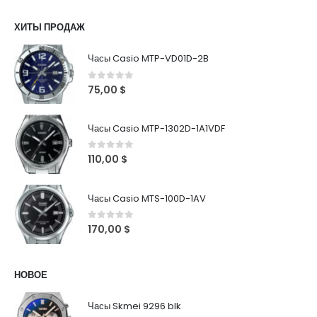
ХИТЫ ПРОДАЖ
Часы Casio MTP-VD01D-2B
0
out of 5
75,00
$
Часы Casio MTP-1302D-1A1VDF
0
out of 5
110,00
$
Часы Casio MTS-100D-1AV
0
out of 5
170,00
$
НОВОЕ
Часы Skmei 9296 blk