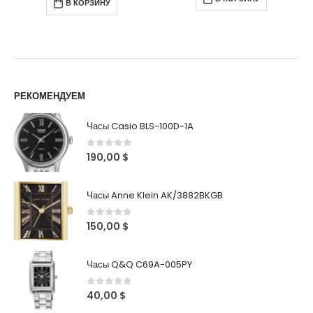
В КОРЗИНУ
РЕКОМЕНДУЕМ
Часы Casio BLS-100D-1A
0
out of 5
190,00
$
Часы Anne Klein AK/3882BKGB
0
out of 5
150,00
$
Часы Q&Q C69A-005PY
0
out of 5
40,00
$