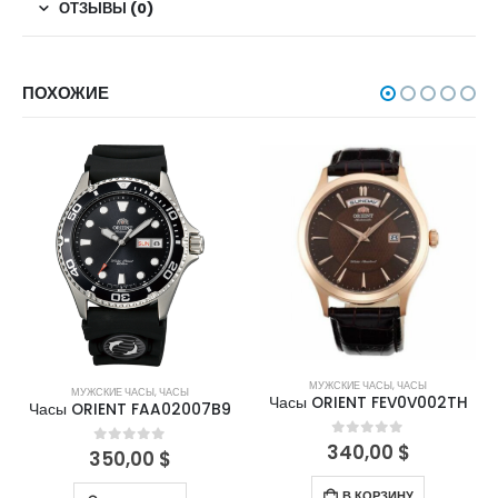
ОТЗЫВЫ (0)
ПОХОЖИЕ
МУЖСКИЕ ЧАСЫ
,
ЧАСЫ
МУЖСКИЕ ЧАСЫ
,
ЧАСЫ
Часы ORIENT FEV0V002TH
Часы ORIENT FAA02007B9
340,00
$
0
out of 5
350,00
$
0
out of 5
В КОРЗИНУ