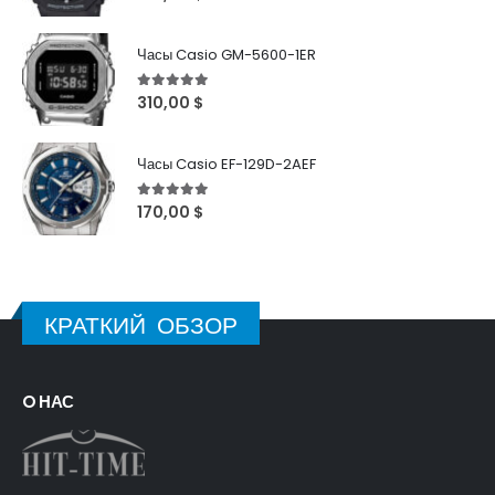
Часы Casio GM-5600-1ER
5
out of 5
310,00
$
Часы Casio EF-129D-2AEF
5
out of 5
170,00
$
КРАТКИЙ ОБЗОР
O НАС