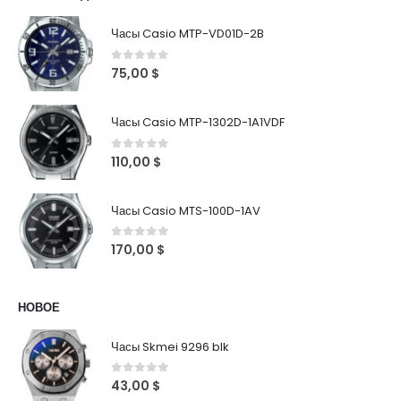
Часы Casio MTP-VD01D-2B
0
out of 5
75,00
$
Часы Casio MTP-1302D-1A1VDF
0
out of 5
110,00
$
Часы Casio MTS-100D-1AV
0
out of 5
170,00
$
НОВОЕ
Часы Skmei 9296 blk
0
out of 5
43,00
$