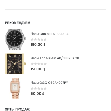
РЕКОМЕНДУЕМ
Часы Casio BLS-100D-1A
0
out of 5
190,00
$
Часы Anne Klein AK/3882BKGB
0
out of 5
150,00
$
Часы Q&Q C69A-007PY
0
out of 5
50,00
$
ХИТЫ ПРОДАЖ