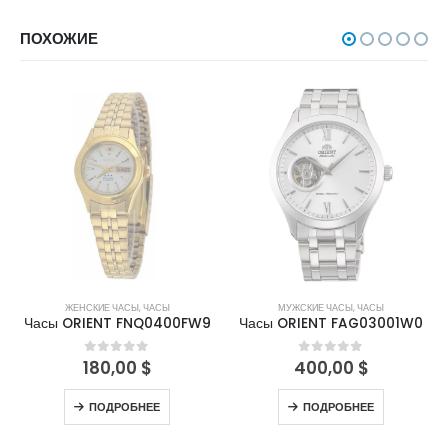
ПОХОЖИЕ
НЕТ В НАЛИЧИИ
НЕТ В НАЛИЧИИ
ЖЕНСКИЕ ЧАСЫ
,
ЧАСЫ
МУЖСКИЕ ЧАСЫ
,
ЧАСЫ
Часы ORIENT FNQ0400FW9
Часы ORIENT FAG03001W0
180,00
$
400,00
$
0
out of 5
0
out of 5
ПОДРОБНЕЕ
ПОДРОБНЕЕ