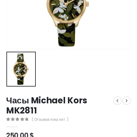
Часы Michael Kors
MK2811
( Отзывов пока нет. )
0
out of 5
250,00
$