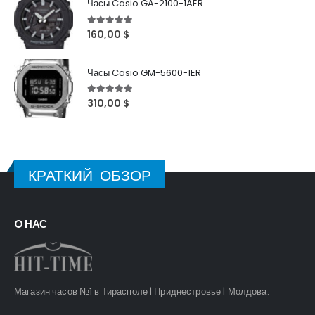
Часы Casio GA-2100-1AER
5
out of 5
160,00
$
Часы Casio GM-5600-1ER
5
out of 5
310,00
$
КРАТКИЙ ОБЗОР
O НАС
Магазин часов №1 в Тирасполе | Приднестровье | Молдова.