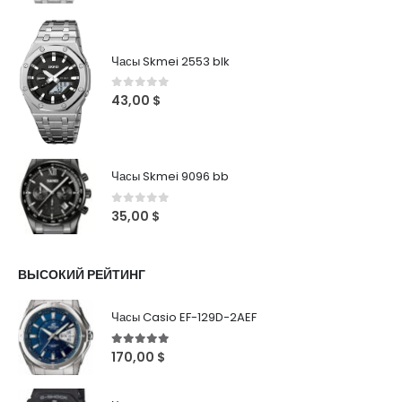
Часы Skmei 2553 blk
0
out of 5
43,00
$
Часы Skmei 9096 bb
0
out of 5
35,00
$
ВЫСОКИЙ РЕЙТИНГ
Часы Casio EF-129D-2AEF
5
out of 5
170,00
$