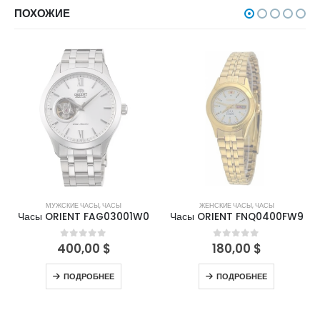
ПОХОЖИЕ
НЕТ В НАЛИЧИИ
НЕТ В НАЛИЧИИ
МУЖСКИЕ ЧАСЫ
,
ЧАСЫ
ЖЕНСКИЕ ЧАСЫ
,
ЧАСЫ
Часы ORIENT FAG03001W0
Часы ORIENT FNQ0400FW9
400,00
$
180,00
$
0
out of 5
0
out of 5
ПОДРОБНЕЕ
ПОДРОБНЕЕ