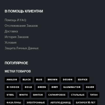
В ПОМОЩЬ КЛИЕНТАМ
Помощь И FAQ
Отслеживание Заказов
Доставка
История Заказов
Условия
Защита Личных Данных
ПОПУЛЯРНОЕ
МЕТКИ ТОВАРОВ
ANALOG
BLACK
BLUE
BROWN
DESIGN
EDIFICE
G-SHOCK
GOLD
GREEN
GREY
ILLUMINATOR
SILVER
STEEL
WHITE
ВИНТАЖ
САПФИРОВОЕ
СТАЛЬНЫЕ
ТИТАН
ФАЗА ЛУНЫ
ЭЛЕКТРОННЫЕ
АВТОПОДЗАВОД
БАТАРЕЯ 10 ЛЕТ