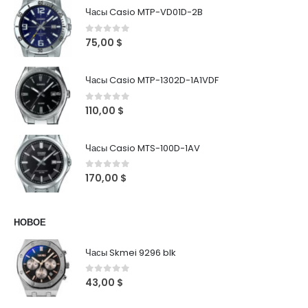
Часы Casio MTP-VD01D-2B
0
out of 5
75,00
$
Часы Casio MTP-1302D-1A1VDF
0
out of 5
110,00
$
Часы Casio MTS-100D-1AV
0
out of 5
170,00
$
НОВОЕ
Часы Skmei 9296 blk
0
out of 5
43,00
$