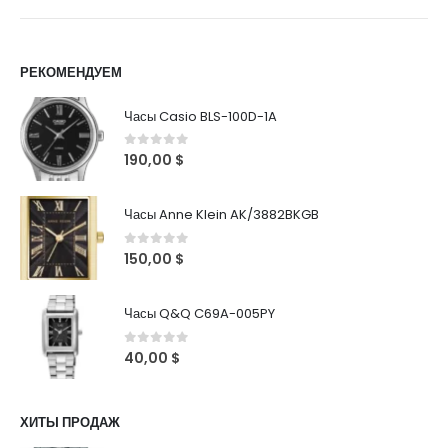
РЕКОМЕНДУЕМ
Часы Casio BLS-100D-1A
0
out of 5
190,00
$
Часы Anne Klein AK/3882BKGB
0
out of 5
150,00
$
Часы Q&Q C69A-005PY
0
out of 5
40,00
$
ХИТЫ ПРОДАЖ