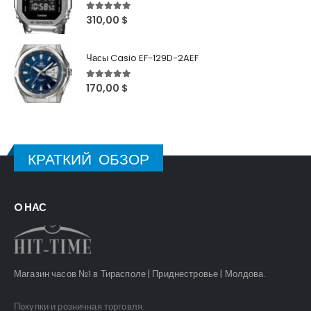
5
out of 5
310,00
$
Часы Casio EF-129D-2AEF
5
out of 5
170,00
$
КРАТКИЙ ОБЗОР
O НАС
Магазин часов №1 в Тирасполе | Приднестровье | Молдова.
Покупки и розничная торговля.