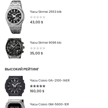
Часы Skmei 2553 blk
0
out of 5
43,00
$
Часы Skmei 9096 bb
0
out of 5
35,00
$
ВЫСОКИЙ РЕЙТИНГ
Часы Casio GA-2100-1AER
5
out of 5
160,00
$
Часы Casio GM-5600-1ER