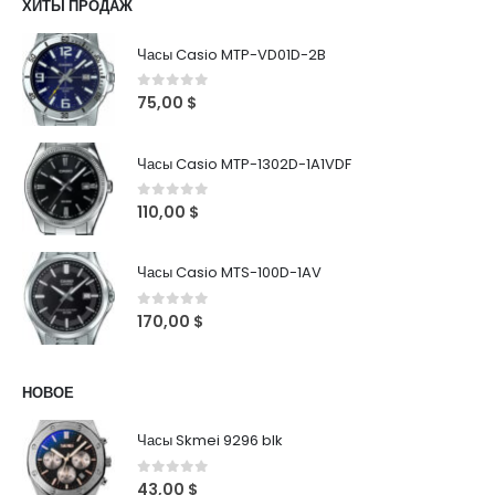
ХИТЫ ПРОДАЖ
Часы Casio MTP-VD01D-2B
0
out of 5
75,00
$
Часы Casio MTP-1302D-1A1VDF
0
out of 5
110,00
$
Часы Casio MTS-100D-1AV
0
out of 5
170,00
$
НОВОЕ
Часы Skmei 9296 blk
0
out of 5
43,00
$