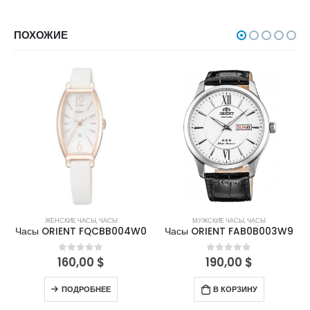
ПОХОЖИЕ
НЕТ В НАЛИЧИИ
ЖЕНСКИЕ ЧАСЫ
,
ЧАСЫ
МУЖСКИЕ ЧАСЫ
,
ЧАСЫ
Часы ORIENT FQCBB004W0
Часы ORIENT FAB0B003W9
160,00
$
190,00
$
0
out of 5
0
out of 5
ПОДРОБНЕЕ
В КОРЗИНУ