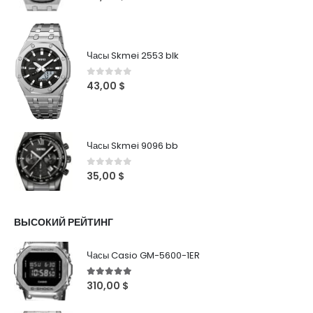
Часы Skmei 2553 blk
0
out of 5
43,00
$
Часы Skmei 9096 bb
0
out of 5
35,00
$
ВЫСОКИЙ РЕЙТИНГ
Часы Casio GM-5600-1ER
5
out of 5
310,00
$