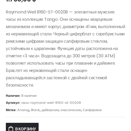
Raymond Weil 8160-ST-00208 — элегантные мужские
часы из коллекции Tango. Они оснащены кварцевым
механизмом и имеют корпус диаметром 41 мм, выполненный
из нержавеющей стали. Черный циферблат с серебристыми
римскими цифрами защищен сапфировым стеклом,
устойчивым к царапинам. Функция даты расположена на
отметке «3 часа». Водозащита до 300 метров (30 ATM)
позволяет использовать часы при плавании и дайвинге.
Браслет из нержавеющей стали оснащен
раскладывающейся застежкой с двойной системой
безопасности.
Наличие:
В наличии
Артикул:
часы-raymond-weil-8160-st-00208
Метки:
Analog
,
Black
,
дайверские
,
классические
,
Сапфировое
В КОРЗИНУ