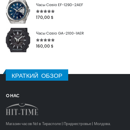
Часы Casio EF-129D-2AEF
5
out of 5
170,00
$
Часы Casio GA-2100-1AER
5
out of 5
160,00
$
КРАТКИЙ ОБЗОР
O НАС
Магазин часов №1 в Тирасполе | Приднестровье | Молдова.