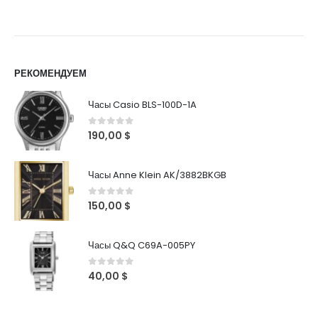
РЕКОМЕНДУЕМ
Часы Casio BLS-100D-1A
0
out of 5
190,00
$
Часы Anne Klein AK/3882BKGB
0
out of 5
150,00
$
Часы Q&Q C69A-005PY
0
out of 5
40,00
$