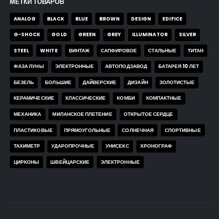
МЕТКИ ТОВАРОВ
ANALOG
BLACK
BLUE
BROWN
DESIGN
EDIFICE
G-SHOCK
GOLD
GREEN
GREY
ILLUMINATOR
SILVER
STEEL
WHITE
ВИНТАЖ
САПФИРОВОЕ
СТАЛЬНЫЕ
ТИТАН
ФАЗА ЛУНЫ
ЭЛЕКТРОННЫЕ
АВТОПОДЗАВОД
БАТАРЕЯ 10 ЛЕТ
БЕЗЕЛЬ
БОЛЬШИЕ
ДАЙВЕРСКИЕ
ДИЗАЙН
ЗОЛОТИСТЫЕ
КЕРАМИЧЕСКИЕ
КЛАССИЧЕСКИЕ
КОМБИ
КОМПАКТНЫЕ
МЕХАНИКА
МИЛАНСКОЕ ПЛЕТЕНИЕ
ОТКРЫТОЕ СЕРДЦЕ
ПЛАСТИКОВЫЕ
ПРЯМОУГОЛЬНЫЕ
СОЛНЕЧНАЯ
СПОРТИВНЫЕ
ТАХИМЕТР
УДАРОПРОЧНЫЕ
УНИСЕКС
ХРОНОГРАФ
ЦИРКОНЫ
ШВЕЙЦАРСКИЕ
ЭЛЕКТРОННЫЕ