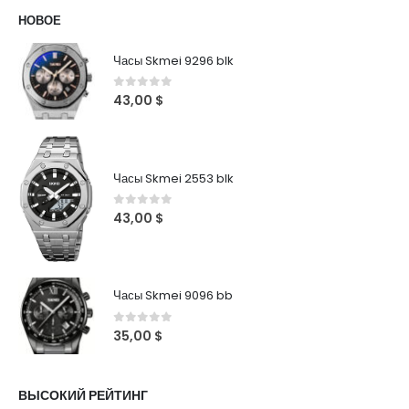
НОВОЕ
Часы Skmei 9296 blk
0
out of 5
43,00
$
Часы Skmei 2553 blk
0
out of 5
43,00
$
Часы Skmei 9096 bb
0
out of 5
35,00
$
ВЫСОКИЙ РЕЙТИНГ