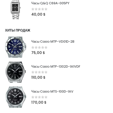
Часы Q&Q C69A-005PY
0
out of 5
40,00
$
ХИТЫ ПРОДАЖ
Часы Casio MTP-VD01D-2B
0
out of 5
75,00
$
Часы Casio MTP-1302D-1A1VDF
0
out of 5
110,00
$
Часы Casio MTS-100D-1AV
0
out of 5
170,00
$