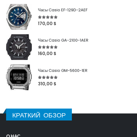
Часы Casio EF-129D-2AEF
5
out of 5
170,00
$
Часы Casio GA-2100-1AER
5
out of 5
160,00
$
Часы Casio GM-5600-1ER
5
out of 5
310,00
$
КРАТКИЙ ОБЗОР
O НАС