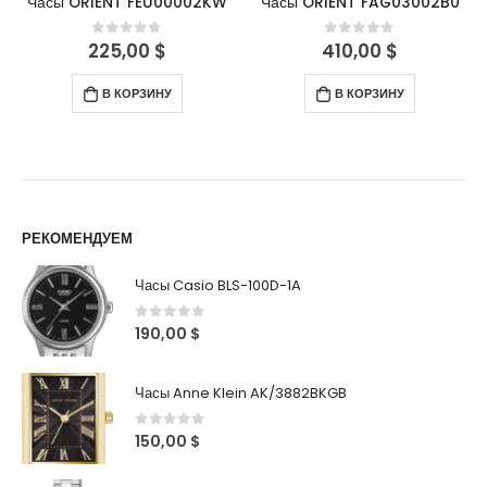
Часы ORIENT FEU00002KW
Часы ORIENT FAG03002B0
225,00
$
410,00
$
0
out of 5
0
out of 5
В КОРЗИНУ
В КОРЗИНУ
РЕКОМЕНДУЕМ
Часы Casio BLS-100D-1A
0
out of 5
190,00
$
Часы Anne Klein AK/3882BKGB
0
out of 5
150,00
$