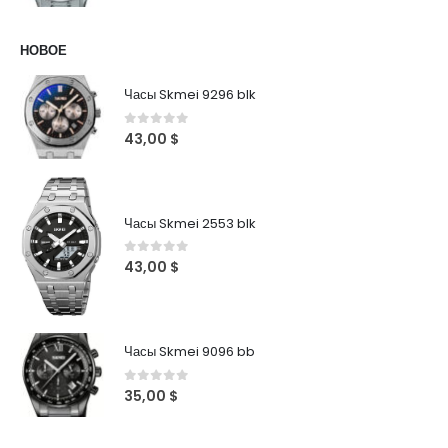
НОВОЕ
Часы Skmei 9296 blk
0
out of 5
43,00
$
Часы Skmei 2553 blk
0
out of 5
43,00
$
Часы Skmei 9096 bb
0
out of 5
35,00
$