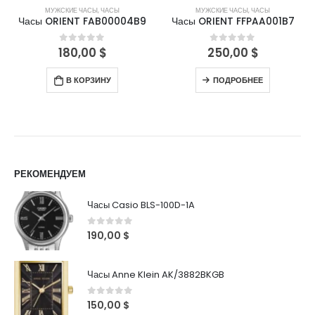
МУЖСКИЕ ЧАСЫ
,
ЧАСЫ
МУЖСКИЕ ЧАСЫ
,
ЧАСЫ
Часы ORIENT FAB00004B9
Часы ORIENT FFPAA001B7
180,00
$
250,00
$
0
out of 5
0
out of 5
В КОРЗИНУ
ПОДРОБНЕЕ
РЕКОМЕНДУЕМ
Часы Casio BLS-100D-1A
0
out of 5
190,00
$
Часы Anne Klein AK/3882BKGB
0
out of 5
150,00
$