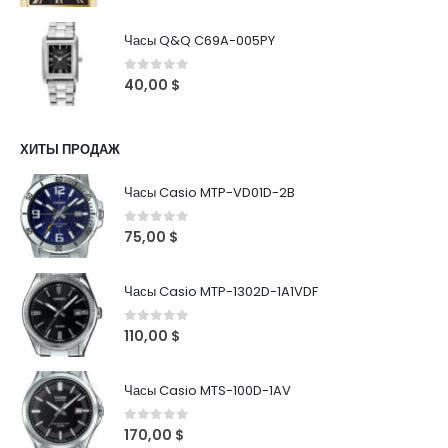
Часы Q&Q C69A-005PY
0
out of 5
40,00
$
ХИТЫ ПРОДАЖ
Часы Casio MTP-VD01D-2B
0
out of 5
75,00
$
Часы Casio MTP-1302D-1A1VDF
0
out of 5
110,00
$
Часы Casio MTS-100D-1AV
0
out of 5
170,00
$