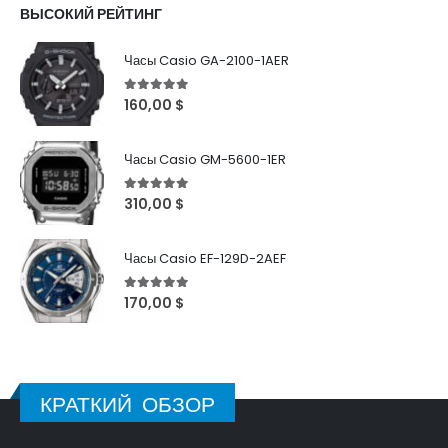
ВЫСОКИЙ РЕЙТИНГ
Часы Casio GA-2100-1AER
5
out of 5
160,00
$
Часы Casio GM-5600-1ER
5
out of 5
310,00
$
Часы Casio EF-129D-2AEF
5
out of 5
170,00
$
КРАТКИЙ ОБЗОР