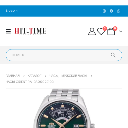
$ USD
0
0
ГЛАВНАЯ
КАТАЛОГ
ЧАСЫ
,
МУЖСКИЕ ЧАСЫ
ЧАСЫ ORIENT RA-BA0002E10B