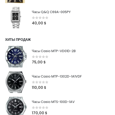
Часы Q&Q C69A-005PY
0
out of 5
40,00
$
ХИТЫ ПРОДАЖ
Часы Casio MTP-VD01D-2B
0
out of 5
75,00
$
Часы Casio MTP-1302D-1A1VDF
0
out of 5
110,00
$
Часы Casio MTS-100D-1AV
0
out of 5
170,00
$