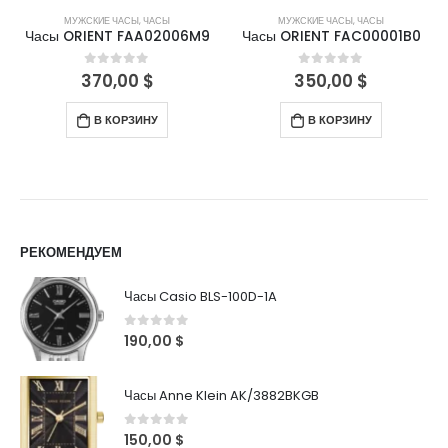
МУЖСКИЕ ЧАСЫ
,
ЧАСЫ
МУЖСКИЕ ЧАСЫ
,
ЧАСЫ
Часы ORIENT FAA02006M9
Часы ORIENT FAC00001B0
370,00
$
350,00
$
0
out of 5
0
out of 5
В КОРЗИНУ
В КОРЗИНУ
РЕКОМЕНДУЕМ
Часы Casio BLS-100D-1A
0
out of 5
190,00
$
Часы Anne Klein AK/3882BKGB
0
out of 5
150,00
$