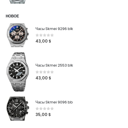
НОВОЕ
Часы Skmei 9296 blk
0
out of 5
43,00
$
Часы Skmei 2553 blk
0
out of 5
43,00
$
Часы Skmei 9096 bb
0
out of 5
35,00
$