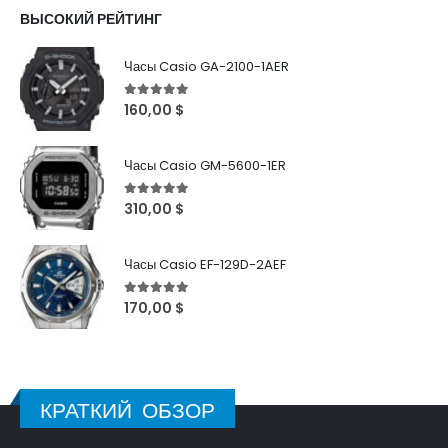
ВЫСОКИЙ РЕЙТИНГ
Часы Casio GA-2100-1AER
5
out of 5
160,00
$
Часы Casio GM-5600-1ER
5
out of 5
310,00
$
Часы Casio EF-129D-2AEF
5
out of 5
170,00
$
КРАТКИЙ ОБЗОР