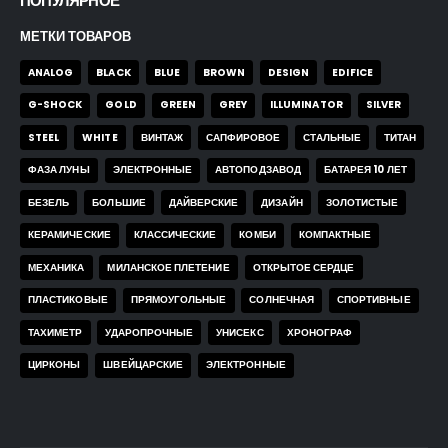
ПОПУЛЯРНОЕ
МЕТКИ ТОВАРОВ
ANALOG
BLACK
BLUE
BROWN
DESIGN
EDIFICE
G-SHOCK
GOLD
GREEN
GREY
ILLUMINATOR
SILVER
STEEL
WHITE
ВИНТАЖ
САПФИРОВОЕ
СТАЛЬНЫЕ
ТИТАН
ФАЗА ЛУНЫ
ЭЛЕКТРОННЫЕ
АВТОПОДЗАВОД
БАТАРЕЯ 10 ЛЕТ
БЕЗЕЛЬ
БОЛЬШИЕ
ДАЙВЕРСКИЕ
ДИЗАЙН
ЗОЛОТИСТЫЕ
КЕРАМИЧЕСКИЕ
КЛАССИЧЕСКИЕ
КОМБИ
КОМПАКТНЫЕ
МЕХАНИКА
МИЛАНСКОЕ ПЛЕТЕНИЕ
ОТКРЫТОЕ СЕРДЦЕ
ПЛАСТИКОВЫЕ
ПРЯМОУГОЛЬНЫЕ
СОЛНЕЧНАЯ
СПОРТИВНЫЕ
ТАХИМЕТР
УДАРОПРОЧНЫЕ
УНИСЕКС
ХРОНОГРАФ
ЦИРКОНЫ
ШВЕЙЦАРСКИЕ
ЭЛЕКТРОННЫЕ