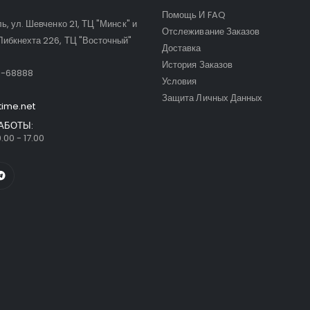
Помощь И FAQ
ль, ул. Шевченко 21, ТЦ "Минск" и
Отслеживание Заказов
Либкнехта 226, ТЦ "Восточный"
Доставка
:
История Заказов
9-68888
Условия
Защита Личных Данных
time.net
АБОТЫ:
.00 - 17.00