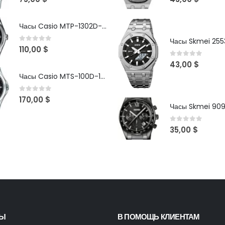
Часы Casio MTP-1302D-1A1VDF
Часы Skmei 2553
0
out of 5
110,00
$
0
out of 5
43,00
$
Часы Casio MTS-100D-1AV
0
out of 5
170,00
$
Часы Skmei 90
0
out of 5
35,00
$
ТЫ
В ПОМОЩЬ КЛИЕНТАМ