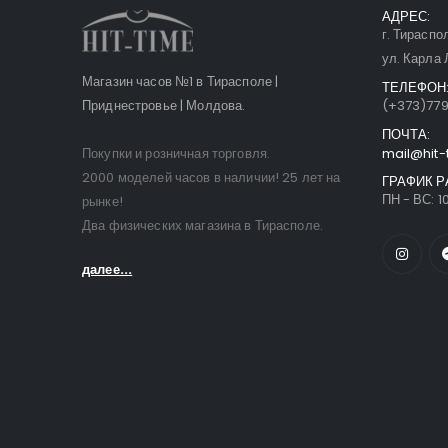
АДРЕС:
г. Тираспо
ул. Карла 
Магазин часов №1 в Тирасполе |
ТЕЛЕФОН
Приднестровье | Молдова.
(+373)77
ПОЧТА:
Покупки и розничная торговля.
mail@hit-
2000 моделей часов в наличии! 25 лет на
ГРАФИК Р
ПН - ВС: 10
рынке!
Два физических магазина в Тирасполе.
далее...