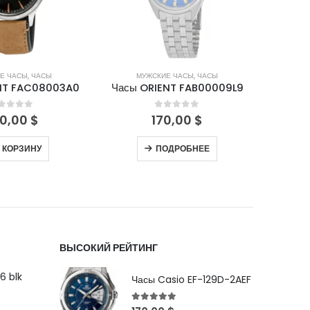
Е ЧАСЫ
,
ЧАСЫ
ЖЕНСКИЕ ЧАСЫ
,
ЧАСЫ
М
NT FAB00009L9
Часы ORIENT FQCBB004W0
Часы 
out of 5
0
out of 5
0,00
$
160,00
$
ОДРОБНЕЕ
ПОДРОБНЕЕ
ВЫСОКИЙ РЕЙТИНГ
6 blk
Часы Casio EF-129D-2AEF
5
out of 5