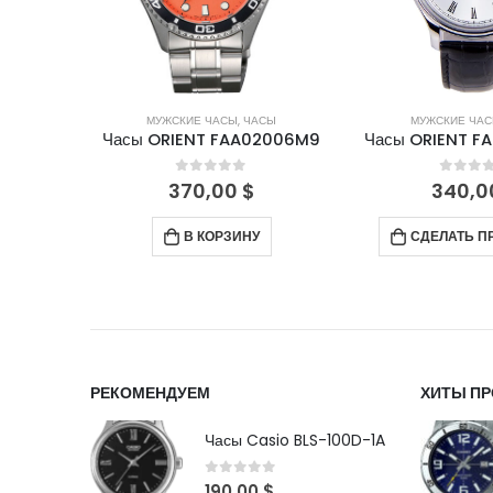
СЫ
МУЖСКИЕ ЧАСЫ
,
ЧАСЫ
МУЖСКИЕ ЧА
2006M9
Часы ORIENT FAG00003W0
Часы ORIENT 
5
0
out of 5
0
out 
340,00
$
180,0
СДЕЛАТЬ ПРЕДЗАКАЗ
В КОР
РЕКОМЕНДУЕМ
ХИТЫ П
Часы Casio BLS-100D-1A
0
out of 5
190,00
$