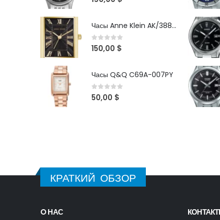
Часы Anne Klein AK/3882BKGB
0
out of 5
150,00
$
Часы Q&Q C69A-007PY
0
out of 5
50,00
$
КРАТКИЙ ОБЗОР
O НАС
КОНТАК