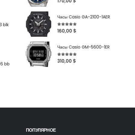
170,00
$
Часы Casio GA-2100-1AER
 blk
5
out of 5
160,00
$
Часы Casio GM-5600-1ER
5
out of 5
310,00
$
96 bb
ПОПУЛЯРНОЕ