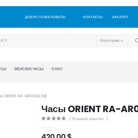
ДОБРО ПОЖАЛОВАТЬ!
КОНТАКТЫ
АККАУНТ
Категории
АСЫ
ЖЕНСКИЕ ЧАСЫ
О НАС
Ы ORIENT RA-AR0003L10B
Часы ORIENT RA-AR
( Отзывов пока нет. )
0
out of 5
420,00
$