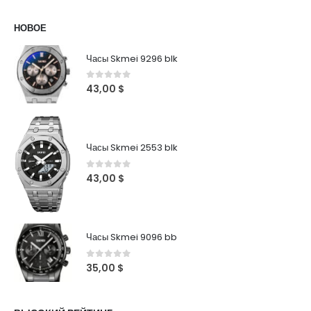
НОВОЕ
Часы Skmei 9296 blk
0
out of 5
43,00
$
Часы Skmei 2553 blk
0
out of 5
43,00
$
Часы Skmei 9096 bb
0
out of 5
35,00
$