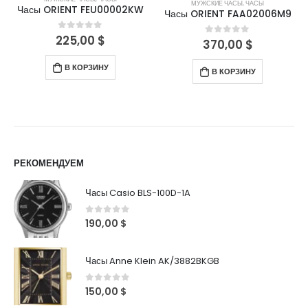
МУЖСКИЕ ЧАСЫ
,
ЧАСЫ
Часы ORIENT FEU00002KW
Часы ORIENT FAA02006M9
225,00
$
0
out of 5
370,00
$
0
out of 5
В КОРЗИНУ
В КОРЗИНУ
РЕКОМЕНДУЕМ
Часы Casio BLS-100D-1A
0
out of 5
190,00
$
Часы Anne Klein AK/3882BKGB
0
out of 5
150,00
$