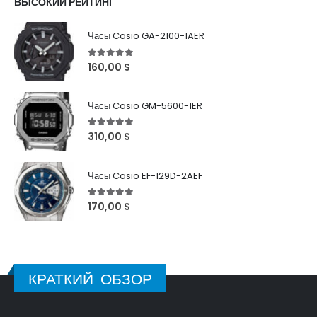
ВЫСОКИЙ РЕЙТИНГ
Часы Casio GA-2100-1AER
5
out of 5
160,00
$
Часы Casio GM-5600-1ER
5
out of 5
310,00
$
Часы Casio EF-129D-2AEF
5
out of 5
170,00
$
КРАТКИЙ ОБЗОР