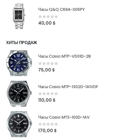
Часы Q&Q C69A-005PY
0
out of 5
40,00
$
ХИТЫ ПРОДАЖ
Часы Casio MTP-VD01D-2B
0
out of 5
75,00
$
Часы Casio MTP-1302D-1A1VDF
0
out of 5
110,00
$
Часы Casio MTS-100D-1AV
0
out of 5
170,00
$