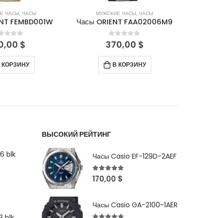
Е ЧАСЫ
,
ЧАСЫ
МУЖСКИЕ ЧАСЫ
,
ЧАСЫ
М
ENT FEMBD001W
Часы ORIENT FAA02006M9
Часы 
out of 5
0
out of 5
0,00
$
370,00
$
 КОРЗИНУ
В КОРЗИНУ
ВЫСОКИЙ РЕЙТИНГ
6 blk
Часы Casio EF-129D-2AEF
5
out of 5
170,00
$
Часы Casio GA-2100-1AER
 blk