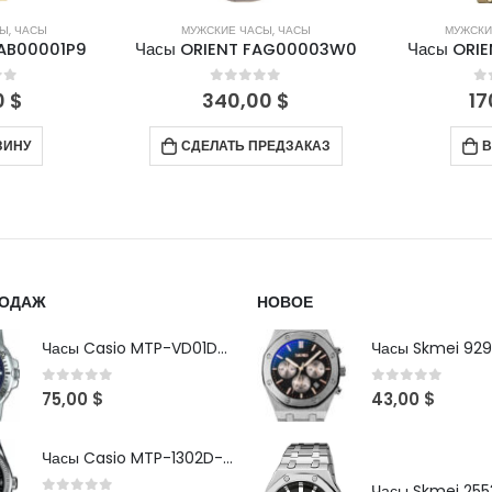
СЫ
,
ЧАСЫ
МУЖСКИЕ ЧАСЫ
,
ЧАСЫ
МУЖСКИ
FAB00001P9
Часы ORIENT FAG00003W0
Часы ORI
of 5
0
out of 5
0
0
$
340,00
$
17
ЗИНУ
СДЕЛАТЬ ПРЕДЗАКАЗ
В
РОДАЖ
НОВОЕ
Часы Casio MTP-VD01D-2B
Часы Skmei 929
0
out of 5
0
out of 5
75,00
$
43,00
$
Часы Casio MTP-1302D-1A1VDF
Часы Skmei 2553