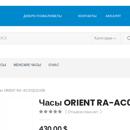
ДОБРО ПОЖАЛОВАТЬ!
КОНТАКТЫ
АККАУНТ
Категории
АСЫ
ЖЕНСКИЕ ЧАСЫ
О НАС
Ы ORIENT RA-AC0Q02L10B
Часы ORIENT RA-AC
( Отзывов пока нет. )
0
out of 5
430,00
$