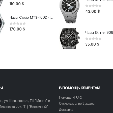
0
out of 5
110,00
$
0
out of 5
43,00
$
Часы Casio MTS-100D-1AV
0
out of 5
170,00
$
Часы Skmei 90
0
out of 5
35,00
$
ТЫ
В ПОМОЩЬ КЛИЕНТАМ
Помощь И FAQ
ль, ул. Шевченко 21, ТЦ "Минск" и
Отслеживание Заказов
Либкнехта 226, ТЦ "Восточный"
Доставка