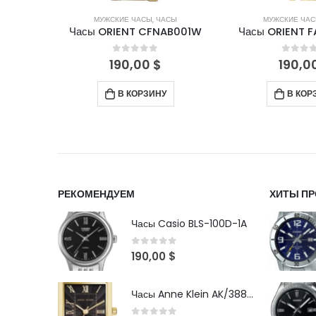
СЫ
МУЖСКИЕ ЧАСЫ
,
ЧАСЫ
МУЖСКИЕ ЧА
X003W9
Часы ORIENT CFNAB001W
Часы ORIENT 
5
0
out of 5
0
out 
190,00
$
190,0
В КОРЗИНУ
В КОР
РЕКОМЕНДУЕМ
ХИТЫ П
Часы Casio BLS-100D-1A
0
out of 5
190,00
$
Часы Anne Klein AK/3882BKGB