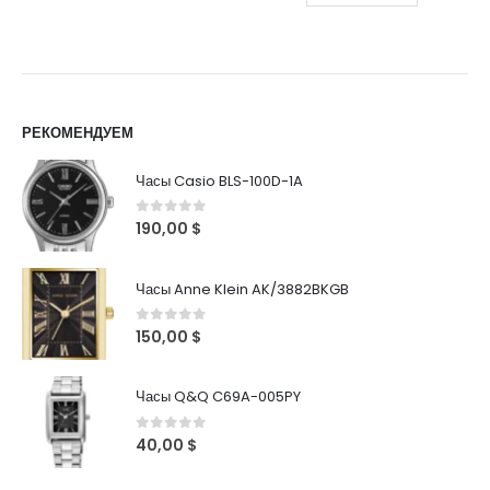
РЕКОМЕНДУЕМ
Часы Casio BLS-100D-1A
0
out of 5
190,00
$
Часы Anne Klein AK/3882BKGB
0
out of 5
150,00
$
Часы Q&Q C69A-005PY
0
out of 5
40,00
$