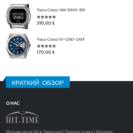
Часы Casio GM-5600-1ER
5
out of 5
310,00
$
Часы Casio EF-129D-2AEF
5
out of 5
170,00
$
КРАТКИЙ ОБЗОР
O НАС
Магазин часов №1 в Тирасполе | Приднестровье | Молдова.