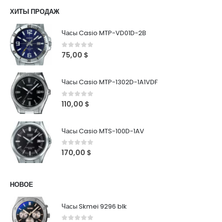
ХИТЫ ПРОДАЖ
Часы Casio MTP-VD01D-2B
0
out of 5
75,00
$
Часы Casio MTP-1302D-1A1VDF
0
out of 5
110,00
$
Часы Casio MTS-100D-1AV
0
out of 5
170,00
$
НОВОЕ
Часы Skmei 9296 blk