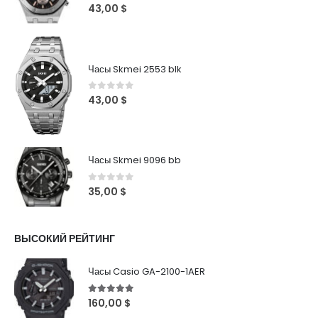
0
out of 5
43,00
$
Часы Skmei 2553 blk
0
out of 5
43,00
$
Часы Skmei 9096 bb
0
out of 5
35,00
$
ВЫСОКИЙ РЕЙТИНГ
Часы Casio GA-2100-1AER
5
out of 5
160,00
$