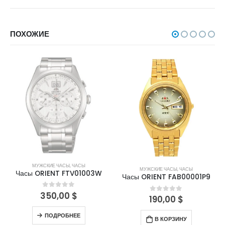
ПОХОЖИЕ
НЕТ В НАЛИЧИИ
МУЖСКИЕ ЧАСЫ
,
ЧАСЫ
МУЖСКИЕ ЧАСЫ
,
ЧАСЫ
Часы ORIENT FTV01003W
Часы ORIENT FAB00001P9
350,00
$
0
out of 5
190,00
$
0
out of 5
ПОДРОБНЕЕ
В КОРЗИНУ