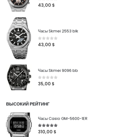
0
out of 5
43,00
$
Часы Skmei 2553 blk
0
out of 5
43,00
$
Часы Skmei 9096 bb
0
out of 5
35,00
$
ВЫСОКИЙ РЕЙТИНГ
Часы Casio GM-5600-1ER
5
out of 5
310,00
$