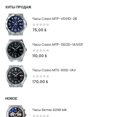
ХИТЫ ПРОДАЖ
Часы Casio MTP-VD01D-2B
0
out of 5
75,00
$
Часы Casio MTP-1302D-1A1VDF
0
out of 5
110,00
$
Часы Casio MTS-100D-1AV
0
out of 5
170,00
$
НОВОЕ
Часы Skmei 9296 blk