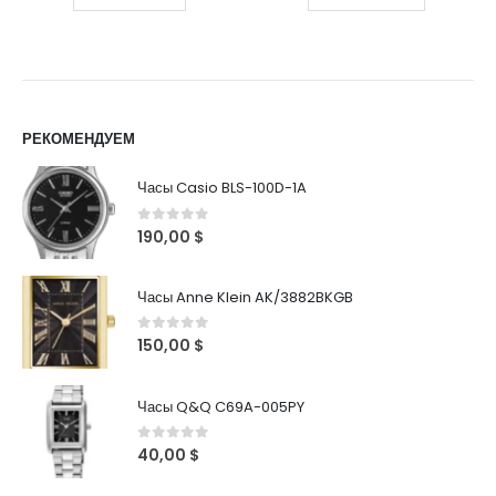
РЕКОМЕНДУЕМ
Часы Casio BLS-100D-1A
0
out of 5
190,00
$
Часы Anne Klein AK/3882BKGB
0
out of 5
150,00
$
Часы Q&Q C69A-005PY
0
out of 5
40,00
$