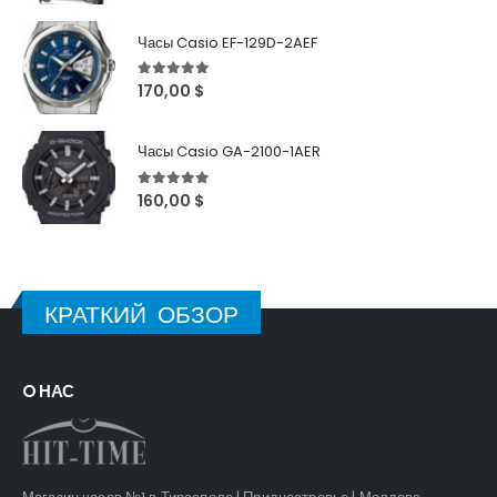
Часы Casio EF-129D-2AEF
5
out of 5
170,00
$
Часы Casio GA-2100-1AER
5
out of 5
160,00
$
КРАТКИЙ ОБЗОР
O НАС