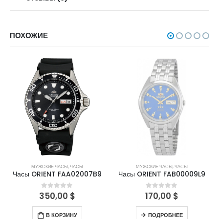
ПОХОЖИЕ
НЕТ В НАЛИЧИИ
МУЖСКИЕ ЧАСЫ
,
ЧАСЫ
МУЖСКИЕ ЧАСЫ
,
ЧАСЫ
Часы ORIENT FAA02007B9
Часы ORIENT FAB00009L9
350,00
$
170,00
$
0
out of 5
0
out of 5
В КОРЗИНУ
ПОДРОБНЕЕ