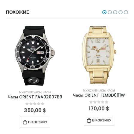
ПОХОЖИЕ
МУЖСКИЕ ЧАСЫ
,
ЧАСЫ
МУЖСКИЕ ЧАСЫ
,
ЧАСЫ
Часы ORIENT FEMBD001W
Часы ORIENT FAA02007B9
170,00
$
0
out of 5
350,00
$
0
out of 5
В КОРЗИНУ
В КОРЗИНУ