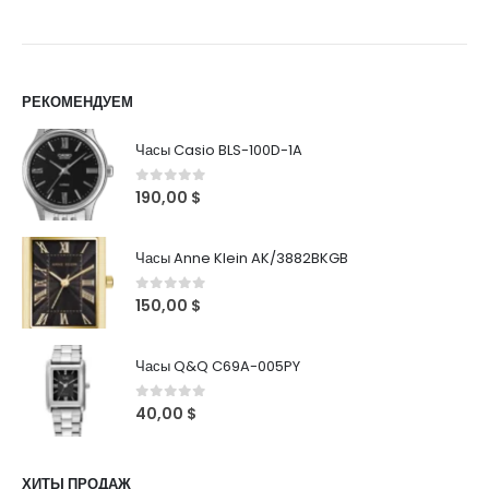
РЕКОМЕНДУЕМ
Часы Casio BLS-100D-1A
0
out of 5
190,00
$
Часы Anne Klein AK/3882BKGB
0
out of 5
150,00
$
Часы Q&Q C69A-005PY
0
out of 5
40,00
$
ХИТЫ ПРОДАЖ