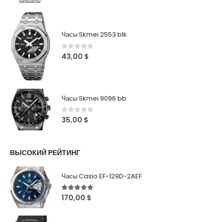
Часы Skmei 2553 blk
0
out of 5
43,00
$
Часы Skmei 9096 bb
0
out of 5
35,00
$
ВЫСОКИЙ РЕЙТИНГ
Часы Casio EF-129D-2AEF
5
out of 5
170,00
$