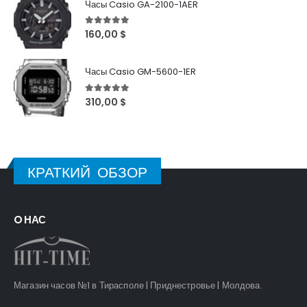
Часы Casio GA-2100-1AER
5
out of 5
160,00
$
Часы Casio GM-5600-1ER
5
out of 5
310,00
$
КРАТКИЙ ОБЗОР
O НАС
Магазин часов №1 в Тирасполе | Приднестровье | Молдова.