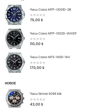
Часы Casio MTP-VD01D-2B
0
out of 5
75,00
$
Часы Casio MTP-1302D-1A1VDF
0
out of 5
110,00
$
Часы Casio MTS-100D-1AV
0
out of 5
170,00
$
НОВОЕ
Часы Skmei 9296 blk
0
out of 5
43,00
$