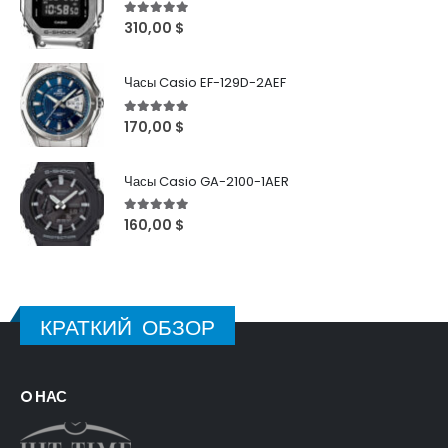
5
out of 5
310,00
$
Часы Casio EF-129D-2AEF
5
out of 5
170,00
$
Часы Casio GA-2100-1AER
5
out of 5
160,00
$
КРАТКИЙ ОБЗОР
O НАС