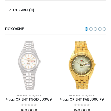
ОТЗЫВЫ (0)
ПОХОЖИЕ
НЕТ В НАЛИЧИИ
ЖЕНСКИЕ ЧАСЫ
,
ЧАСЫ
МУЖСКИЕ ЧАСЫ
,
ЧАСЫ
Часы ORIENT FNQ1X003W9
Часы ORIENT FAB00001P9
160,00
$
190,00
$
0
out of 5
0
out of 5