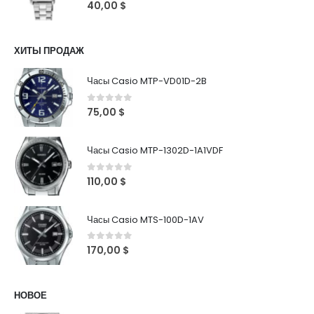
0
out of 5
40,00
$
ХИТЫ ПРОДАЖ
Часы Casio MTP-VD01D-2B
0
out of 5
75,00
$
Часы Casio MTP-1302D-1A1VDF
0
out of 5
110,00
$
Часы Casio MTS-100D-1AV
0
out of 5
170,00
$
НОВОЕ