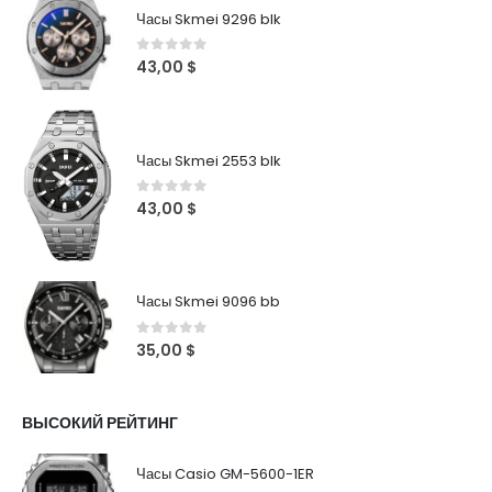
Часы Skmei 9296 blk
0
out of 5
43,00
$
Часы Skmei 2553 blk
0
out of 5
43,00
$
Часы Skmei 9096 bb
0
out of 5
35,00
$
ВЫСОКИЙ РЕЙТИНГ
Часы Casio GM-5600-1ER