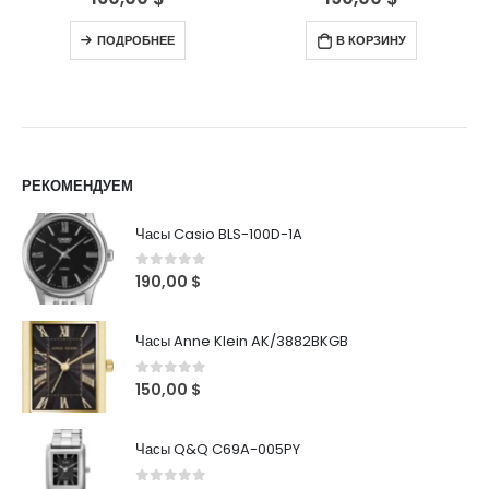
ПОДРОБНЕЕ
В КОРЗИНУ
РЕКОМЕНДУЕМ
Часы Casio BLS-100D-1A
0
out of 5
190,00
$
Часы Anne Klein AK/3882BKGB
0
out of 5
150,00
$
Часы Q&Q C69A-005PY