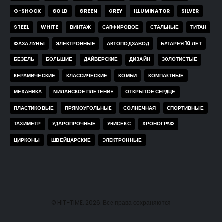
G-SHOCK
GOLD
GREEN
GREY
ILLUMINATOR
SILVER
STEEL
WHITE
ВИНТАЖ
САПФИРОВОЕ
СТАЛЬНЫЕ
ТИТАН
ФАЗА ЛУНЫ
ЭЛЕКТРОННЫЕ
АВТОПОДЗАВОД
БАТАРЕЯ 10 ЛЕТ
БЕЗЕЛЬ
БОЛЬШИЕ
ДАЙВЕРСКИЕ
ДИЗАЙН
ЗОЛОТИСТЫЕ
КЕРАМИЧЕСКИЕ
КЛАССИЧЕСКИЕ
КОМБИ
КОМПАКТНЫЕ
МЕХАНИКА
МИЛАНСКОЕ ПЛЕТЕНИЕ
ОТКРЫТОЕ СЕРДЦЕ
ПЛАСТИКОВЫЕ
ПРЯМОУГОЛЬНЫЕ
СОЛНЕЧНАЯ
СПОРТИВНЫЕ
ТАХИМЕТР
УДАРОПРОЧНЫЕ
УНИСЕКС
ХРОНОГРАФ
ЦИРКОНЫ
ШВЕЙЦАРСКИЕ
ЭЛЕКТРОННЫЕ
© HIT-TIME. 2026. Все права сохраняются