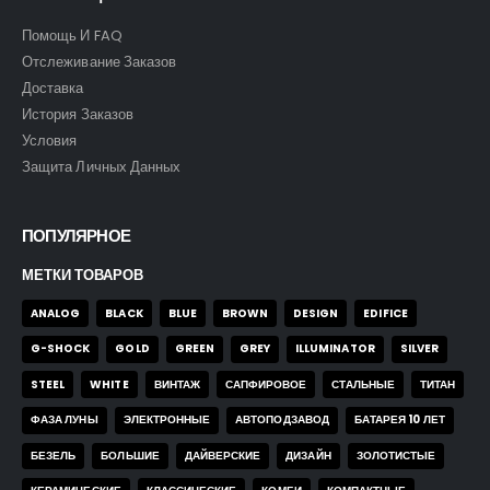
Помощь И FAQ
Отслеживание Заказов
Доставка
История Заказов
Условия
Защита Личных Данных
ПОПУЛЯРНОЕ
МЕТКИ ТОВАРОВ
ANALOG
BLACK
BLUE
BROWN
DESIGN
EDIFICE
G-SHOCK
GOLD
GREEN
GREY
ILLUMINATOR
SILVER
STEEL
WHITE
ВИНТАЖ
САПФИРОВОЕ
СТАЛЬНЫЕ
ТИТАН
ФАЗА ЛУНЫ
ЭЛЕКТРОННЫЕ
АВТОПОДЗАВОД
БАТАРЕЯ 10 ЛЕТ
БЕЗЕЛЬ
БОЛЬШИЕ
ДАЙВЕРСКИЕ
ДИЗАЙН
ЗОЛОТИСТЫЕ