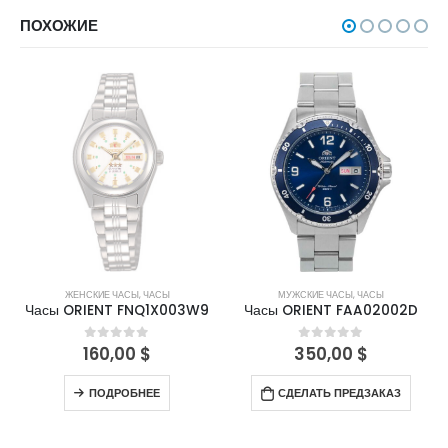
ПОХОЖИЕ
НЕТ В НАЛИЧИИ
ЖЕНСКИЕ ЧАСЫ
,
ЧАСЫ
МУЖСКИЕ ЧАСЫ
,
ЧАСЫ
Часы ORIENT FNQ1X003W9
Часы ORIENT FAA02002D
160,00
$
350,00
$
0
out of 5
0
out of 5
ПОДРОБНЕЕ
СДЕЛАТЬ ПРЕДЗАКАЗ