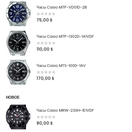
Часы Casio MTP-VD01D-2B
0
out of 5
75,00
$
Часы Casio MTP-1302D-1A1VDF
0
out of 5
110,00
$
Часы Casio MTS-100D-1AV
0
out of 5
170,00
$
НОВОЕ
Часы Casio MRW-230H-1E1VDF
0
out of 5
80,00
$