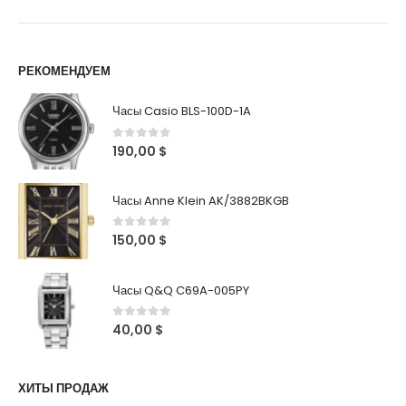
РЕКОМЕНДУЕМ
Часы Casio BLS-100D-1A
0
out of 5
190,00
$
Часы Anne Klein AK/3882BKGB
0
out of 5
150,00
$
Часы Q&Q C69A-005PY
0
out of 5
40,00
$
ХИТЫ ПРОДАЖ