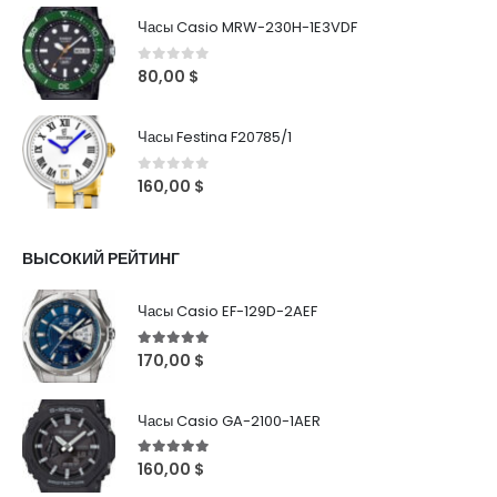
Часы Casio MRW-230H-1E3VDF
0
out of 5
80,00
$
Часы Festina F20785/1
0
out of 5
160,00
$
ВЫСОКИЙ РЕЙТИНГ
Часы Casio EF-129D-2AEF
5
out of 5
170,00
$
Часы Casio GA-2100-1AER
5
out of 5
160,00
$