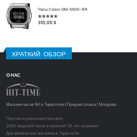
Часы Casio GM-5600-1ER
5
out of 5
310,00
$
КРАТКИЙ ОБЗОР
O НАС
Магазин часов №1 в Тирасполе | Приднестровье | Молдова.
Покупки и розничная торговля.
2000 моделей часов в наличии! 25 лет на рынке!
Два физических магазина в Тирасполе.