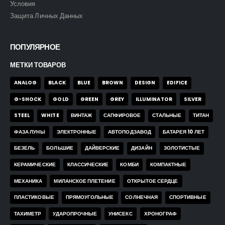
Условия
Защита Личных Данных
ПОПУЛЯРНОЕ
МЕТКИ ТОВАРОВ
ANALOG
BLACK
BLUE
BROWN
DESIGN
EDIFICE
G-SHOCK
GOLD
GREEN
GREY
ILLUMINATOR
SILVER
STEEL
WHITE
ВИНТАЖ
САПФИРОВОЕ
СТАЛЬНЫЕ
ТИТАН
ФАЗА ЛУНЫ
ЭЛЕКТРОННЫЕ
АВТОПОДЗАВОД
БАТАРЕЯ 10 ЛЕТ
БЕЗЕЛЬ
БОЛЬШИЕ
ДАЙВЕРСКИЕ
ДИЗАЙН
ЗОЛОТИСТЫЕ
КЕРАМИЧЕСКИЕ
КЛАССИЧЕСКИЕ
КОМБИ
КОМПАКТНЫЕ
МЕХАНИКА
МИЛАНСКОЕ ПЛЕТЕНИЕ
ОТКРЫТОЕ СЕРДЦЕ
ПЛАСТИКОВЫЕ
ПРЯМОУГОЛЬНЫЕ
СОЛНЕЧНАЯ
СПОРТИВНЫЕ
ТАХИМЕТР
УДАРОПРОЧНЫЕ
УНИСЕКС
ХРОНОГРАФ