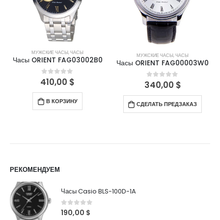
МУЖСКИЕ ЧАСЫ
,
ЧАСЫ
МУЖСКИЕ ЧАСЫ
,
ЧАСЫ
Часы ORIENT FAG03002B0
Часы ORIENT FAG00003W0
410,00
$
0
out of 5
340,00
$
0
out of 5
В КОРЗИНУ
СДЕЛАТЬ ПРЕДЗАКАЗ
РЕКОМЕНДУЕМ
Часы Casio BLS-100D-1A
0
out of 5
190,00
$