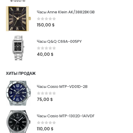
Часы Anne Klein AK/3882BKGB
0
out of 5
150,00
$
Часы Q&Q C69A-005PY
0
out of 5
40,00
$
ХИТЫ ПРОДАЖ
Часы Casio MTP-VD01D-2B
0
out of 5
75,00
$
Часы Casio MTP-1302D-1A1VDF
0
out of 5
110,00
$