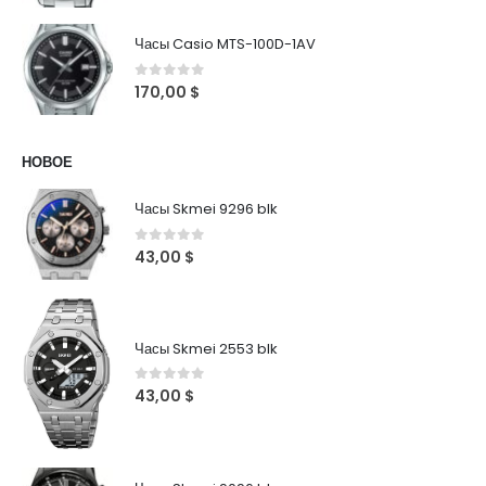
Часы Casio MTS-100D-1AV
0
out of 5
170,00
$
НОВОЕ
Часы Skmei 9296 blk
0
out of 5
43,00
$
Часы Skmei 2553 blk
0
out of 5
43,00
$