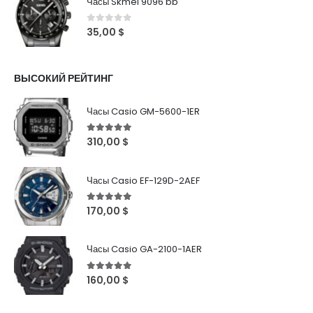
Часы Skmei 9096 bb
0
out of 5
35,00
$
ВЫСОКИЙ РЕЙТИНГ
Часы Casio GM-5600-1ER
5
out of 5
310,00
$
Часы Casio EF-129D-2AEF
5
out of 5
170,00
$
Часы Casio GA-2100-1AER
5
out of 5
160,00
$