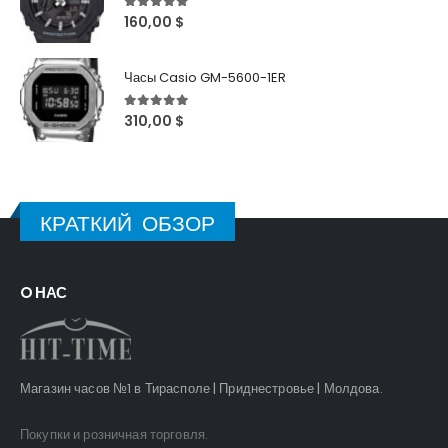
5
out of 5
160,00
$
Часы Casio GM-5600-1ER
5
out of 5
310,00
$
КРАТКИЙ ОБЗОР
O НАС
Магазин часов №1 в Тирасполе | Приднестровье | Молдова.
Покупки и розничная торговля.