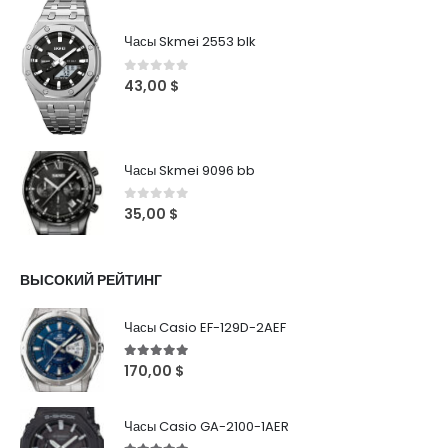
Часы Skmei 2553 blk
0
out of 5
43,00
$
Часы Skmei 9096 bb
0
out of 5
35,00
$
ВЫСОКИЙ РЕЙТИНГ
Часы Casio EF-129D-2AEF
5
out of 5
170,00
$
Часы Casio GA-2100-1AER