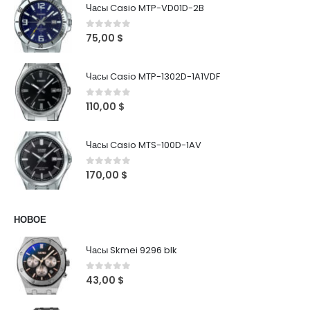
Часы Casio MTP-VD01D-2B
0
out of 5
75,00
$
Часы Casio MTP-1302D-1A1VDF
0
out of 5
110,00
$
Часы Casio MTS-100D-1AV
0
out of 5
170,00
$
НОВОЕ
Часы Skmei 9296 blk
0
out of 5
43,00
$