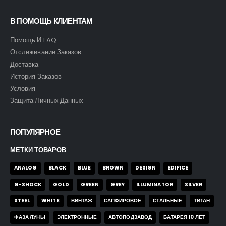
В ПОМОЩЬ КЛИЕНТАМ
Помощь И FAQ
Отслеживание Заказов
Доставка
История Заказов
Условия
Защита Личных Данных
ПОПУЛЯРНОЕ
МЕТКИ ТОВАРОВ
ANALOG
BLACK
BLUE
BROWN
DESIGN
EDIFICE
G-SHOCK
GOLD
GREEN
GREY
ILLUMINATOR
SILVER
STEEL
WHITE
ВИНТАЖ
САПФИРОВОЕ
СТАЛЬНЫЕ
ТИТАН
ФАЗА ЛУНЫ
ЭЛЕКТРОННЫЕ
АВТОПОДЗАВОД
БАТАРЕЯ 10 ЛЕТ