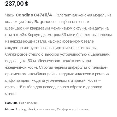
237,00
$
Часы
Candino C4740/4
— элегантная женская модель из
коллекции Lady Elegance, оснащённая точным
швейцарским кварцевым механизмом с функцией даты на
отметке «3». Корпус диаметром 33 мм и браслет выполнены
из нержавеющей стали, на фиксированном безеле
аккуратно инкрустированы циркониевые кристаллы.
Сапфировое стекло с высокой устойчивостью к царапинам,
водозащита 50 м обеспечивают надёжность при
ежедневной носке. Строгий чёрный циферблат с гильоше-
орнаментом и комбинацией накладных индексов и римских
цифр придают модели утончённость и практичность —
отличный выбор для повседневного образа и делового
стиля.
Наличие:
Нет в наличии
Метки:
Analog
,
Black
,
классические
,
Сапфировое
,
Стальные