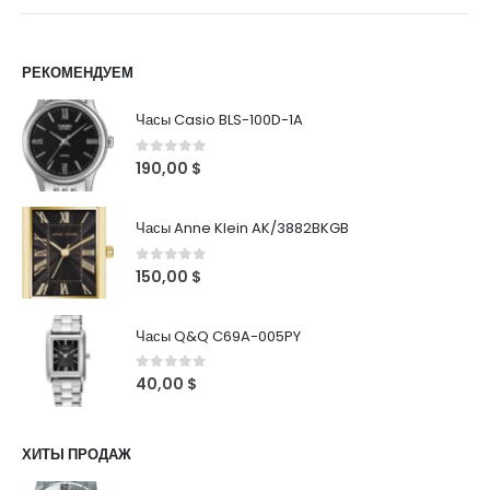
РЕКОМЕНДУЕМ
Часы Casio BLS-100D-1A
0
out of 5
190,00
$
Часы Anne Klein AK/3882BKGB
0
out of 5
150,00
$
Часы Q&Q C69A-005PY
0
out of 5
40,00
$
ХИТЫ ПРОДАЖ