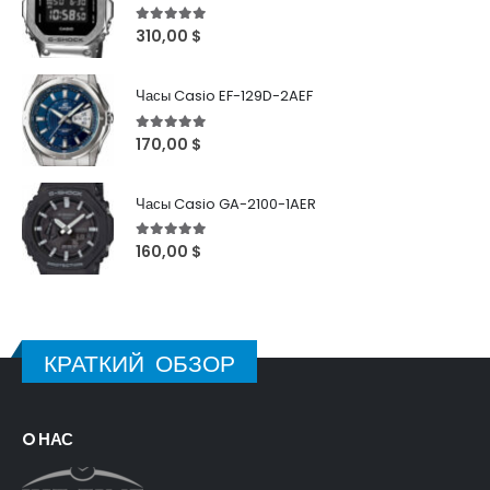
5
out of 5
310,00
$
Часы Casio EF-129D-2AEF
5
out of 5
170,00
$
Часы Casio GA-2100-1AER
5
out of 5
160,00
$
КРАТКИЙ ОБЗОР
O НАС