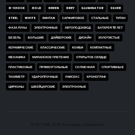
G-SHOCK
GOLD
GREEN
GREY
ILLUMINATOR
SILVER
STEEL
WHITE
ВИНТАЖ
САПФИРОВОЕ
СТАЛЬНЫЕ
ТИТАН
ФАЗА ЛУНЫ
ЭЛЕКТРОННЫЕ
АВТОПОДЗАВОД
БАТАРЕЯ 10 ЛЕТ
БЕЗЕЛЬ
БОЛЬШИЕ
ДАЙВЕРСКИЕ
ДИЗАЙН
ЗОЛОТИСТЫЕ
КЕРАМИЧЕСКИЕ
КЛАССИЧЕСКИЕ
КОМБИ
КОМПАКТНЫЕ
МЕХАНИКА
МИЛАНСКОЕ ПЛЕТЕНИЕ
ОТКРЫТОЕ СЕРДЦЕ
ПЛАСТИКОВЫЕ
ПРЯМОУГОЛЬНЫЕ
СОЛНЕЧНАЯ
СПОРТИВНЫЕ
ТАХИМЕТР
УДАРОПРОЧНЫЕ
УНИСЕКС
ХРОНОГРАФ
ЦИРКОНЫ
ШВЕЙЦАРСКИЕ
ЭЛЕКТРОННЫЕ
© HIT-TIME. 2026. Все права сохраняются