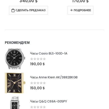
340,00
$
170,00
$
СДЕЛАТЬ ПРЕДЗАКАЗ
ПОДРОБНЕЕ
РЕКОМЕНДУЕМ
Часы Casio BLS-100D-1A
0
out of 5
190,00
$
Часы Anne Klein AK/3882BKGB
0
out of 5
150,00
$
Часы Q&Q C69A-005PY