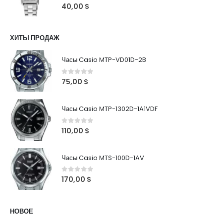
0
out of 5
40,00
$
ХИТЫ ПРОДАЖ
Часы Casio MTP-VD01D-2B
0
out of 5
75,00
$
Часы Casio MTP-1302D-1A1VDF
0
out of 5
110,00
$
Часы Casio MTS-100D-1AV
0
out of 5
170,00
$
НОВОЕ