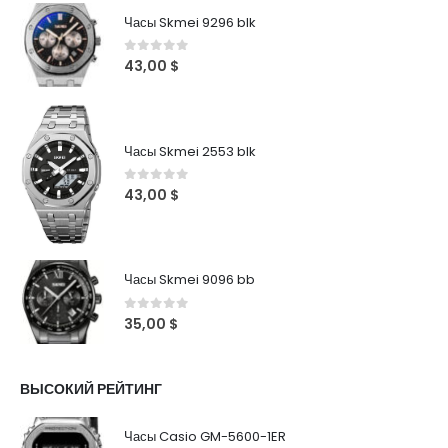
Часы Skmei 9296 blk
0
out of 5
43,00
$
Часы Skmei 2553 blk
0
out of 5
43,00
$
Часы Skmei 9096 bb
0
out of 5
35,00
$
ВЫСОКИЙ РЕЙТИНГ
Часы Casio GM-5600-1ER