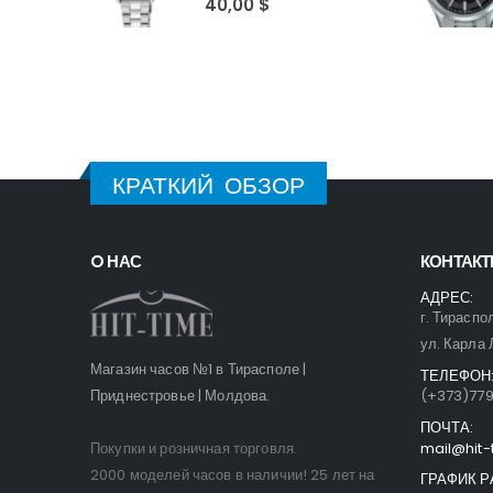
40,00
$
КРАТКИЙ ОБЗОР
O НАС
КОНТАК
АДРЕС:
г. Тираспо
ул. Карла 
Магазин часов №1 в Тирасполе |
ТЕЛЕФОН
Приднестровье | Молдова.
(+373)77
ПОЧТА:
Покупки и розничная торговля.
mail@hit-
2000 моделей часов в наличии! 25 лет на
ГРАФИК Р