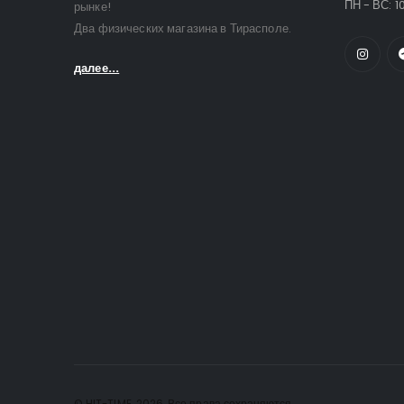
ПН - ВС: 10
рынке!
Два физических магазина в Тирасполе.
далее...
© HIT-TIME. 2026. Все права сохраняются