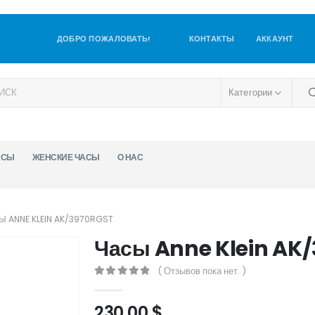
ДОБРО ПОЖАЛОВАТЬ!
КОНТАКТЫ
АККАУНТ
Категории
АСЫ
ЖЕНСКИЕ ЧАСЫ
О НАС
Ы ANNE KLEIN AK/3970RGST
​Часы Anne Klein AK
( Отзывов пока нет. )
0
out of 5
230,00
$