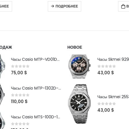
БНЕЕ
В КОРЗИНУ
В
РОДАЖ
НОВОЕ
Часы Casio MTP-VD01D-2B
Часы Skmei 929
0
out of 5
0
out of 5
75,00
$
43,00
$
Часы Casio MTP-1302D-1A1VDF
Часы Skmei 2553
0
out of 5
110,00
$
0
out of 5
43,00
$
Часы Casio MTS-100D-1AV
0
out of 5