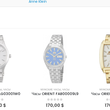
Anne Klein
ЛИЧИИ
СЫ
,
ЧАСЫ
МУЖСКИЕ ЧАСЫ
,
ЧАСЫ
МУЖСКИ
FAB00009L9
Часы ORIENT FEMBD001W
Часы ORIE
of 5
0
out of 5
0
0
$
170,00
$
35