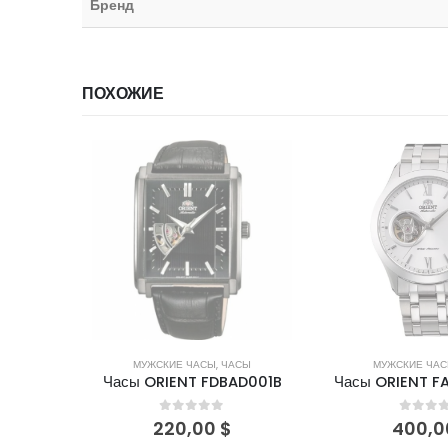
Бренд
ПОХОЖИЕ
ИИ
НЕТ В НАЛИЧИИ
НЕТ В НА
СЫ
МУЖСКИЕ ЧАСЫ
,
ЧАСЫ
МУЖСКИЕ ЧА
D001B
Часы ORIENT FAG03001W0
Часы ORIENT 
5
0
out of 5
0
out 
400,00
$
170,0