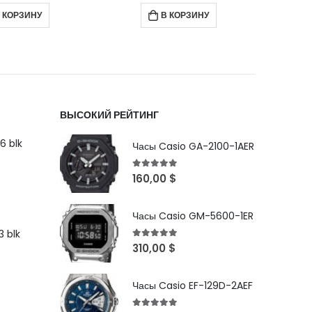
 КОРЗИНУ
В КОРЗИНУ
ВЫСОКИЙ РЕЙТИНГ
6 blk
Часы Casio GA-2100-1AER
5
out of 5
160,00
$
Часы Casio GM-5600-1ER
 blk
5
out of 5
310,00
$
Часы Casio EF-129D-2AEF