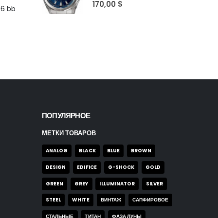
5
out of 5
170,00
$
96 bb
ПОПУЛЯРНОЕ
МЕТКИ ТОВАРОВ
ANALOG
BLACK
BLUE
BROWN
DESIGN
EDIFICE
G-SHOCK
GOLD
GREEN
GREY
ILLUMINATOR
SILVER
STEEL
WHITE
ВИНТАЖ
САПФИРОВОЕ
СТАЛЬНЫЕ
ТИТАН
ФАЗА ЛУНЫ