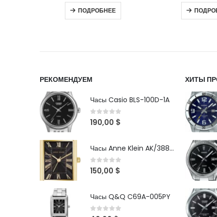
ПОДРОБНЕЕ
ПОДРО
РЕКОМЕНДУЕМ
ХИТЫ П
Часы Casio BLS-100D-1A
0
out of 5
190,00
$
Часы Anne Klein AK/3882BKGB
0
out of 5
150,00
$
Часы Q&Q C69A-005PY
0
out of 5