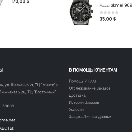
170,00
$
Часы Skmei 90
0
out of 5
35,00
$
ТЫ
В ПОМОЩЬ КЛИЕНТАМ
Помощь И FAQ
ль, ул. Шевченко 21, ТЦ "Минск" и
Отслеживание Заказов
Либкнехта 226, ТЦ "Восточный"
Доставка
:
История Заказов
9-68888
Условия
Защита Личных Данных
time.net
АБОТЫ: