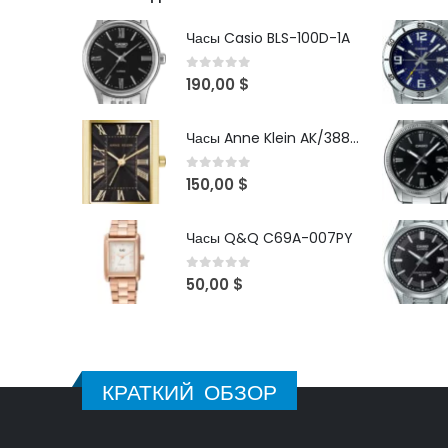
Часы Casio BLS-100D-1A
0
out of 5
190,00
$
Часы Anne Klein AK/3882BKGB
0
out of 5
150,00
$
Часы Q&Q C69A-007PY
0
out of 5
50,00
$
КРАТКИЙ ОБЗОР