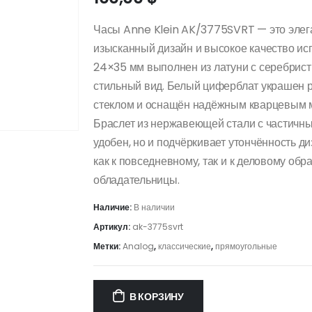
Часы Anne Klein AK/3775SVRT — это элег
изысканный дизайн и высокое качество и
24×35 мм выполнен из латуни с серебрист
стильный вид. Белый циферблат украшен
стеклом и оснащён надёжным кварцевым м
Браслет из нержавеющей стали с частичн
удобен, но и подчёркивает утончённость д
как к повседневному, так и к деловому обр
обладательницы.
Наличие:
В наличии
Артикул:
ak-3775svrt
Метки:
Analog
,
классические
,
прямоугольные
В КОРЗИНУ