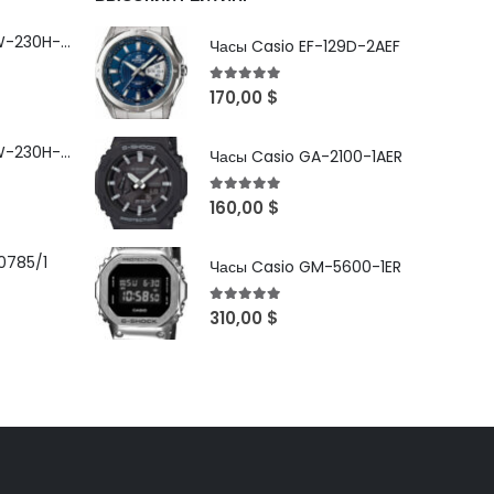
Часы Casio MRW-230H-1E1VDF
Часы Casio EF-129D-2AEF
5
out of 5
170,00
$
Часы Casio MRW-230H-1E3VDF
Часы Casio GA-2100-1AER
5
out of 5
160,00
$
0785/1
Часы Casio GM-5600-1ER
5
out of 5
310,00
$