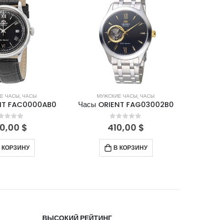
Е ЧАСЫ
,
ЧАСЫ
МУЖСКИЕ ЧАСЫ
,
ЧАСЫ
М
NT FAC0000AB0
Часы ORIENT FAG03002B0
Часы 
out of 5
0
out of 5
0,00
$
410,00
$
 КОРЗИНУ
В КОРЗИНУ
ВЫСОКИЙ РЕЙТИНГ