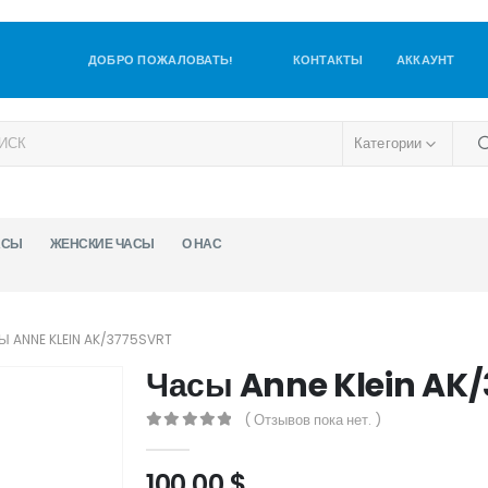
ДОБРО ПОЖАЛОВАТЬ!
КОНТАКТЫ
АККАУНТ
Категории
АСЫ
ЖЕНСКИЕ ЧАСЫ
О НАС
Ы ANNE KLEIN AK/3775SVRT
Часы Anne Klein AK
( Отзывов пока нет. )
0
out of 5
100,00
$