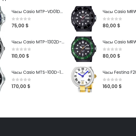
Часы Casio MTP-VD01D-2B
0
out of 5
0
out of 5
75,00
$
80,00
$
Часы Casio MTP-1302D-1A1VDF
0
out of 5
0
out of 5
110,00
$
80,00
$
Часы Casio MTS-100D-1AV
Часы Festina F2
0
out of 5
0
out of 5
170,00
$
160,00
$