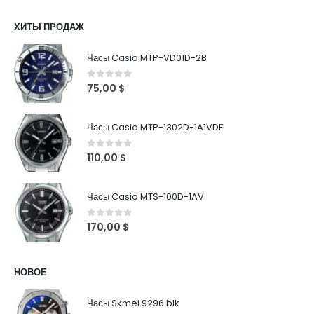
ХИТЫ ПРОДАЖ
Часы Casio MTP-VD01D-2B
0
out of 5
75,00
$
Часы Casio MTP-1302D-1A1VDF
0
out of 5
110,00
$
Часы Casio MTS-100D-1AV
0
out of 5
170,00
$
НОВОЕ
Часы Skmei 9296 blk