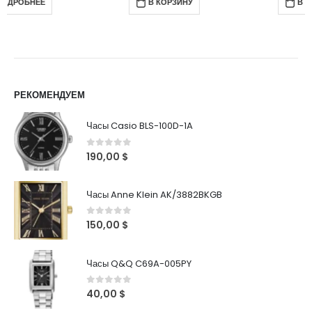
В КОРЗИНУ
В КОРЗИНУ
РЕКОМЕНДУЕМ
Часы Casio BLS-100D-1A
0
out of 5
190,00
$
Часы Anne Klein AK/3882BKGB
0
out of 5
150,00
$
Часы Q&Q C69A-005PY
0
out of 5
40,00
$