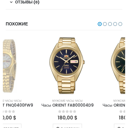
ОТЗЫВЫ (0)
ПОХОЖИЕ
МУЖСКИЕ ЧАСЫ
,
ЧАСЫ
МУЖСКИЕ ЧАСЫ
,
ЧАСЫ
Часы ORIENT FAB00004D9
Часы ORIENT FAB00004B9
180,00
$
180,00
$
0
out of 5
0
out of 5