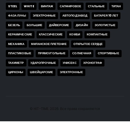
STEEL
WHITE
ВИНТАЖ
САПФИРОВОЕ
СТАЛЬНЫЕ
ТИТАН
ФАЗА ЛУНЫ
ЭЛЕКТРОННЫЕ
АВТОПОДЗАВОД
БАТАРЕЯ 10 ЛЕТ
БЕЗЕЛЬ
БОЛЬШИЕ
ДАЙВЕРСКИЕ
ДИЗАЙН
ЗОЛОТИСТЫЕ
КЕРАМИЧЕСКИЕ
КЛАССИЧЕСКИЕ
КОМБИ
КОМПАКТНЫЕ
МЕХАНИКА
МИЛАНСКОЕ ПЛЕТЕНИЕ
ОТКРЫТОЕ СЕРДЦЕ
ПЛАСТИКОВЫЕ
ПРЯМОУГОЛЬНЫЕ
СОЛНЕЧНАЯ
СПОРТИВНЫЕ
ТАХИМЕТР
УДАРОПРОЧНЫЕ
УНИСЕКС
ХРОНОГРАФ
ЦИРКОНЫ
ШВЕЙЦАРСКИЕ
ЭЛЕКТРОННЫЕ
© HIT-TIME. 2026. Все права сохраняются