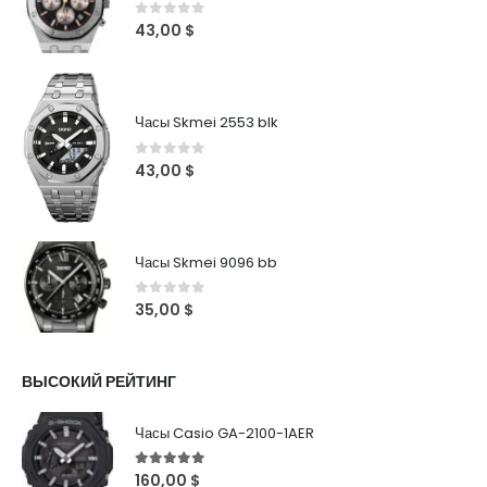
0
out of 5
43,00
$
Часы Skmei 2553 blk
0
out of 5
43,00
$
Часы Skmei 9096 bb
0
out of 5
35,00
$
ВЫСОКИЙ РЕЙТИНГ
Часы Casio GA-2100-1AER
5
out of 5
160,00
$