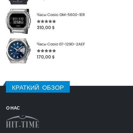
Часы Casio GM-5600-1ER
5
out of 5
310,00
$
Часы Casio EF-129D-2AEF
5
out of 5
170,00
$
КРАТКИЙ ОБЗОР
O НАС