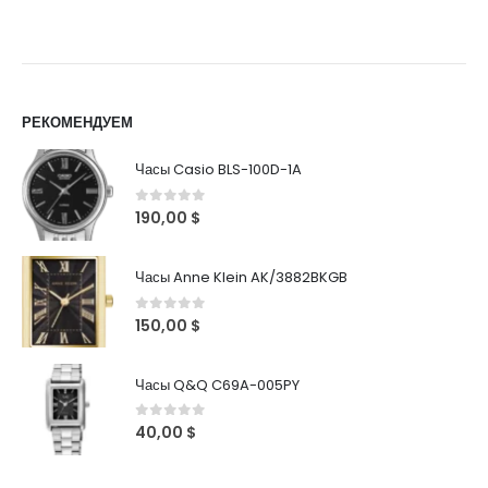
РЕКОМЕНДУЕМ
Часы Casio BLS-100D-1A
0
out of 5
190,00
$
Часы Anne Klein AK/3882BKGB
0
out of 5
150,00
$
Часы Q&Q C69A-005PY
0
out of 5
40,00
$