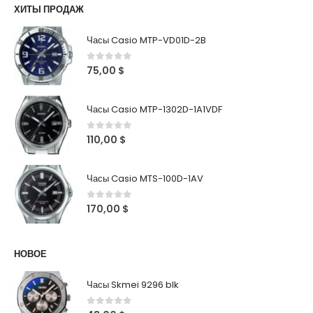
ХИТЫ ПРОДАЖ
Часы Casio MTP-VD01D-2B
0
out of 5
75,00
$
Часы Casio MTP-1302D-1A1VDF
0
out of 5
110,00
$
Часы Casio MTS-100D-1AV
0
out of 5
170,00
$
НОВОЕ
Часы Skmei 9296 blk
0
out of 5