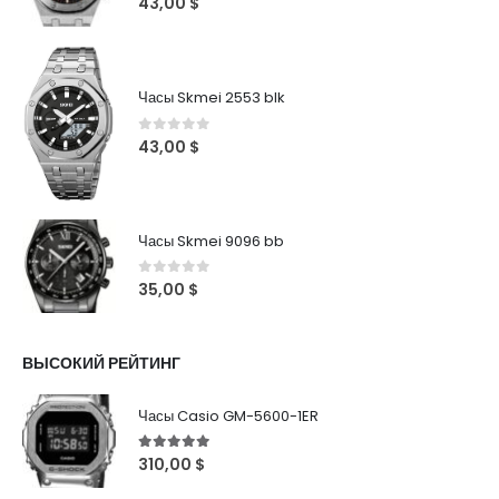
43,00
$
Часы Skmei 2553 blk
0
out of 5
43,00
$
Часы Skmei 9096 bb
0
out of 5
35,00
$
ВЫСОКИЙ РЕЙТИНГ
Часы Casio GM-5600-1ER
5
out of 5
310,00
$