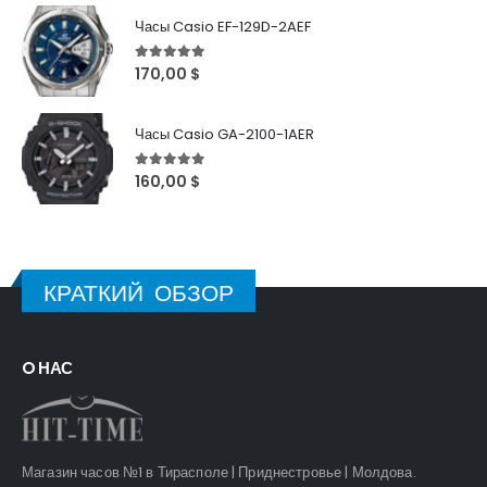
Часы Casio EF-129D-2AEF
5
out of 5
170,00
$
Часы Casio GA-2100-1AER
5
out of 5
160,00
$
КРАТКИЙ ОБЗОР
O НАС
Магазин часов №1 в Тирасполе | Приднестровье | Молдова.