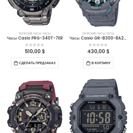
МУЖСКИЕ ЧАСЫ
,
ЧАСЫ
МУЖСКИЕ ЧАСЫ
,
ЧАСЫ
Часы Casio PRG-340T-7ER
Часы Casio GR-B300-8A2ER
510,00
$
430,00
$
0
out of 5
0
out of 5
СДЕЛАТЬ ПРЕДЗАКАЗ
В КОРЗИНУ