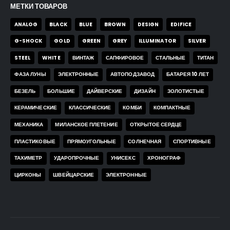
35,00
$
35,00
$
МЕТКИ ТОВАРОВ
ANALOG
BLACK
BLUE
BROWN
DESIGN
EDIFICE
G-SHOCK
GOLD
GREEN
GREY
ILLUMINATOR
SILVER
STEEL
WHITE
ВИНТАЖ
САПФИРОВОЕ
СТАЛЬНЫЕ
ТИТАН
ФАЗА ЛУНЫ
ЭЛЕКТРОННЫЕ
АВТОПОДЗАВОД
БАТАРЕЯ 10 ЛЕТ
БЕЗЕЛЬ
БОЛЬШИЕ
ДАЙВЕРСКИЕ
ДИЗАЙН
ЗОЛОТИСТЫЕ
КЕРАМИЧЕСКИЕ
КЛАССИЧЕСКИЕ
КОМБИ
КОМПАКТНЫЕ
МЕХАНИКА
МИЛАНСКОЕ ПЛЕТЕНИЕ
ОТКРЫТОЕ СЕРДЦЕ
ПЛАСТИКОВЫЕ
ПРЯМОУГОЛЬНЫЕ
СОЛНЕЧНАЯ
СПОРТИВНЫЕ
ТАХИМЕТР
УДАРОПРОЧНЫЕ
УНИСЕКС
ХРОНОГРАФ
ЦИРКОНЫ
ШВЕЙЦАРСКИЕ
ЭЛЕКТРОННЫЕ