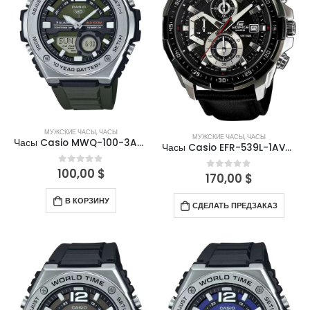
МУЖСКИЕ ЧАСЫ
,
ЧАСЫ
МУЖСКИЕ ЧАСЫ
,
ЧАСЫ
Часы Casio MWQ-100-3AVDF
Часы Casio EFR-539L-1AVUDF
100,00
$
0
out of 5
170,00
$
0
out of 5
В КОРЗИНУ
СДЕЛАТЬ ПРЕДЗАКАЗ