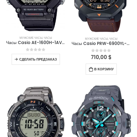
МУЖСКИЕ ЧАСЫ
,
ЧАСЫ
МУЖСКИЕ ЧАСЫ
,
ЧАСЫ
Часы Casio AE-1600H-1AVDF
Часы Casio PRW-6900YL-5ER
0
out of 5
710,00
$
0
out of 5
СДЕЛАТЬ ПРЕДЗАКАЗ
В КОРЗИНУ