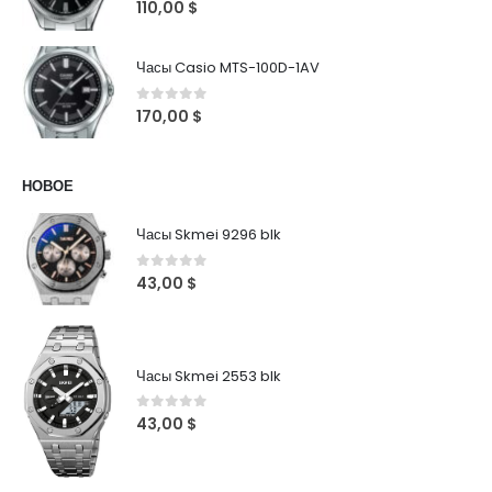
0
out of 5
110,00
$
Часы Casio MTS-100D-1AV
0
out of 5
170,00
$
НОВОЕ
Часы Skmei 9296 blk
0
out of 5
43,00
$
Часы Skmei 2553 blk
0
out of 5
43,00
$