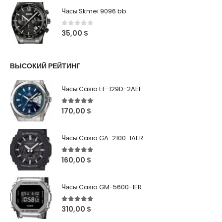
Часы Skmei 9096 bb
0
out of 5
35,00
$
ВЫСОКИЙ РЕЙТИНГ
Часы Casio EF-129D-2AEF
5
out of 5
170,00
$
Часы Casio GA-2100-1AER
5
out of 5
160,00
$
Часы Casio GM-5600-1ER
5
out of 5
310,00
$