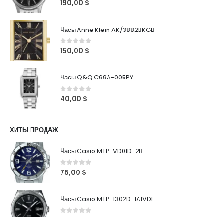
0
out of 5
190,00
$
Часы Anne Klein AK/3882BKGB
0
out of 5
150,00
$
Часы Q&Q C69A-005PY
0
out of 5
40,00
$
ХИТЫ ПРОДАЖ
Часы Casio MTP-VD01D-2B
0
out of 5
75,00
$
Часы Casio MTP-1302D-1A1VDF