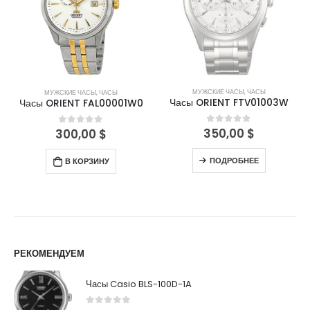
МУЖСКИЕ ЧАСЫ
,
ЧАСЫ
МУЖСКИЕ ЧАСЫ
,
ЧАСЫ
Часы ORIENT FTV01003W
Часы ORIENT FAL00001W0
350,00
$
0
out of 5
300,00
$
0
out of 5
ПОДРОБНЕЕ
В КОРЗИНУ
РЕКОМЕНДУЕМ
Часы Casio BLS-100D-1A