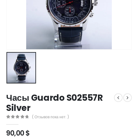
Часы Guardo S02557R
Silver
( Отзывов пока нет. )
0
out of 5
90,00
$