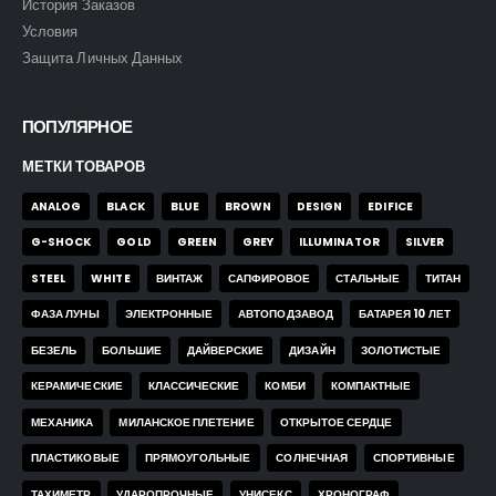
История Заказов
Условия
Защита Личных Данных
ПОПУЛЯРНОЕ
МЕТКИ ТОВАРОВ
ANALOG
BLACK
BLUE
BROWN
DESIGN
EDIFICE
G-SHOCK
GOLD
GREEN
GREY
ILLUMINATOR
SILVER
STEEL
WHITE
ВИНТАЖ
САПФИРОВОЕ
СТАЛЬНЫЕ
ТИТАН
ФАЗА ЛУНЫ
ЭЛЕКТРОННЫЕ
АВТОПОДЗАВОД
БАТАРЕЯ 10 ЛЕТ
БЕЗЕЛЬ
БОЛЬШИЕ
ДАЙВЕРСКИЕ
ДИЗАЙН
ЗОЛОТИСТЫЕ
КЕРАМИЧЕСКИЕ
КЛАССИЧЕСКИЕ
КОМБИ
КОМПАКТНЫЕ
МЕХАНИКА
МИЛАНСКОЕ ПЛЕТЕНИЕ
ОТКРЫТОЕ СЕРДЦЕ
ПЛАСТИКОВЫЕ
ПРЯМОУГОЛЬНЫЕ
СОЛНЕЧНАЯ
СПОРТИВНЫЕ
ТАХИМЕТР
УДАРОПРОЧНЫЕ
УНИСЕКС
ХРОНОГРАФ