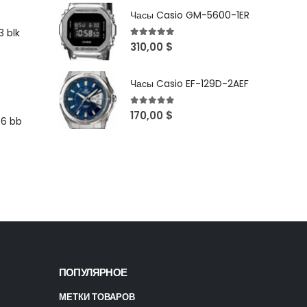
Часы Casio GM-5600-1ER
 blk
5
out of 5
310,00
$
Часы Casio EF-129D-2AEF
5
out of 5
170,00
$
96 bb
ПОПУЛЯРНОЕ
МЕТКИ ТОВАРОВ