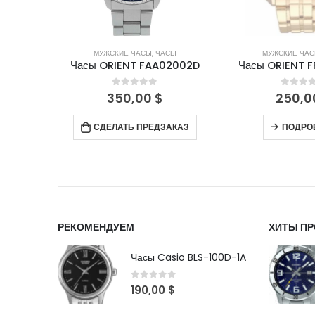
СЫ
МУЖСКИЕ ЧАСЫ
,
ЧАСЫ
МУЖСКИЕ ЧА
02002D
Часы ORIENT FFPAA001B7
Часы ORIENT 
5
0
out of 5
0
out 
250,00
$
170,0
АКАЗ
ПОДРОБНЕЕ
ПОДРО
РЕКОМЕНДУЕМ
ХИТЫ П
Часы Casio BLS-100D-1A
0
out of 5
190,00
$