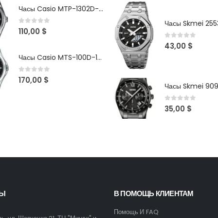
Часы Casio MTP-1302D-1A1VDF
Часы Skmei 2553
0
out of 5
110,00
$
0
out of 5
43,00
$
Часы Casio MTS-100D-1AV
0
out of 5
170,00
$
Часы Skmei 90
0
out of 5
35,00
$
ТЫ
В ПОМОЩЬ КЛИЕНТАМ
Помощь И FAQ