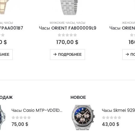
СЫ
,
ЧАСЫ
ЖЕНСКИЕ ЧАСЫ
,
ЧАСЫ
МУЖСКИ
FAB00009L9
Часы ORIENT FQCBB004W0
Часы ORIE
of 5
0
out of 5
0
0
$
160,00
$
19
БНЕЕ
ПОДРОБНЕЕ
В
РОДАЖ
НОВОЕ
Часы Casio MTP-VD01D-2B
Часы Skmei 929
0
out of 5
0
out of 5
75,00
$
43,00
$