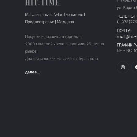
г. Тираспо
ул. Карла 
Магазин часов №1 в Тирасполе |
ТЕЛЕФОН
Приднестровье | Молдова.
(+373)77
ПОЧТА:
Покупки и розничная торговля.
mail@hit-
2000 моделей часов в наличии! 25 лет на
ГРАФИК Р
ПН - ВС: 10
рынке!
Два физических магазина в Тирасполе.
далее...