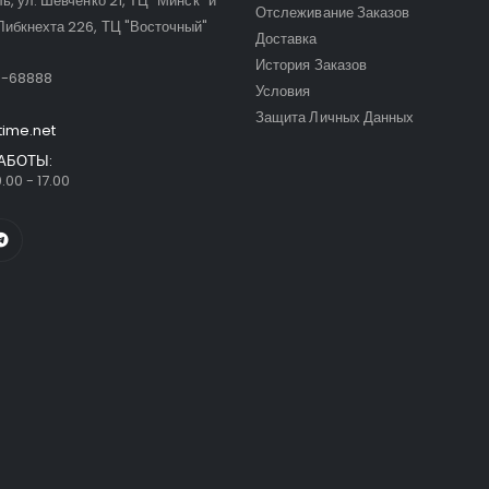
ль, ул. Шевченко 21, ТЦ "Минск" и
Отслеживание Заказов
Либкнехта 226, ТЦ "Восточный"
Доставка
:
История Заказов
9-68888
Условия
Защита Личных Данных
time.net
АБОТЫ:
.00 - 17.00