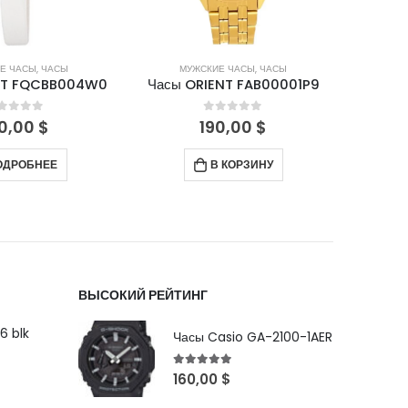
Е ЧАСЫ
,
ЧАСЫ
МУЖСКИЕ ЧАСЫ
,
ЧАСЫ
М
NT FAB00001P9
Часы ORIENT FEV0V002TH
Часы 
out of 5
0
out of 5
0,00
$
340,00
$
 КОРЗИНУ
В КОРЗИНУ
ВЫСОКИЙ РЕЙТИНГ
6 blk
Часы Casio GA-2100-1AER
5
out of 5
160,00
$