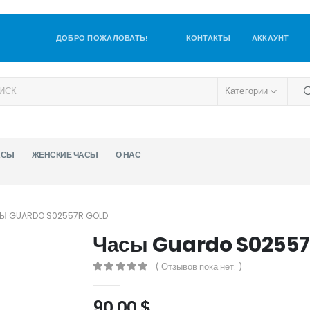
ДОБРО ПОЖАЛОВАТЬ!
КОНТАКТЫ
АККАУНТ
Категории
АСЫ
ЖЕНСКИЕ ЧАСЫ
О НАС
Ы GUARDO S02557R GOLD
Часы Guardo S02557
( Отзывов пока нет. )
0
out of 5
90,00
$