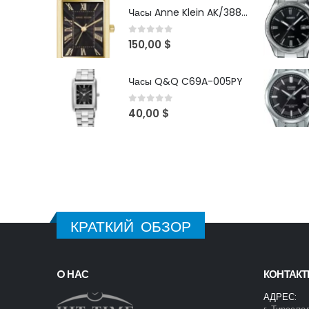
Часы Anne Klein AK/3882BKGB
0
out of 5
150,00
$
Часы Q&Q C69A-005PY
0
out of 5
40,00
$
КРАТКИЙ ОБЗОР
O НАС
КОНТАК
АДРЕС: