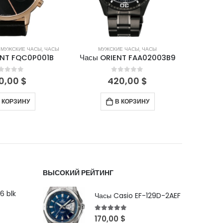
Е ЧАСЫ
,
ЧАСЫ
МУЖСКИЕ ЧАСЫ
,
ЧАСЫ
Ж
NT FAA02003B9
Часы ORIENT FAA02007B9
Часы 
out of 5
0
out of 5
0,00
$
350,00
$
 КОРЗИНУ
В КОРЗИНУ
ВЫСОКИЙ РЕЙТИНГ
6 blk
Часы Casio EF-129D-2AEF
5
out of 5
170,00
$