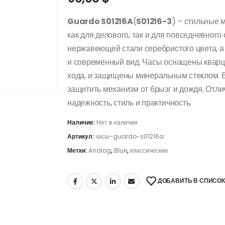
Guardo S01216A
(
S01216-3
) – стильные 
как для делового, так и для повседневного
нержавеющей стали серебристого цвета, 
и современный вид. Часы оснащены квар
хода, и защищены минеральным стеклом. 
защитить механизм от брызг и дождя. Отл
надежность, стиль и практичность.
Наличие:
Нет в наличии
Артикул:
часы-guardo-s01216a
Метки:
Analog
,
Blue
,
классические
ДОБАВИТЬ В СПИСО