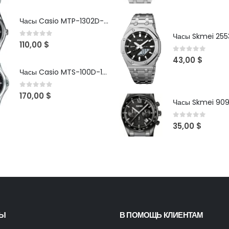
Часы Casio MTP-1302D-1A1VDF
Часы Skmei 2553
0
out of 5
110,00
$
0
out of 5
43,00
$
Часы Casio MTS-100D-1AV
0
out of 5
170,00
$
Часы Skmei 90
0
out of 5
35,00
$
ТЫ
В ПОМОЩЬ КЛИЕНТАМ