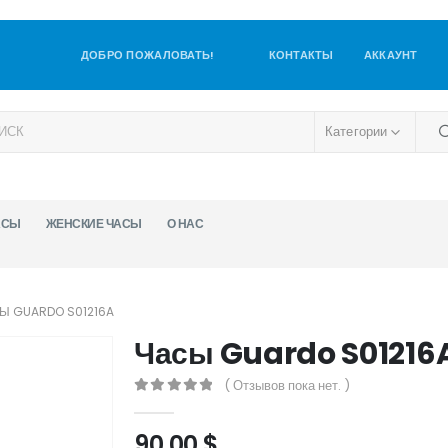
ДОБРО ПОЖАЛОВАТЬ!
КОНТАКТЫ
АККАУНТ
Категории
АСЫ
ЖЕНСКИЕ ЧАСЫ
О НАС
Ы GUARDO S01216A
Часы Guardo S01216
( Отзывов пока нет. )
0
out of 5
90,00
$