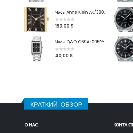
Часы Anne Klein AK/3882BKGB
0
out of 5
150,00
$
Часы Q&Q C69A-005PY
0
out of 5
40,00
$
КРАТКИЙ ОБЗОР
O НАС
КОНТАК