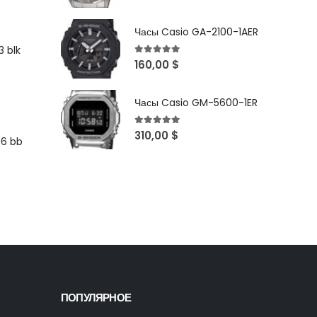
Часы Casio GA-2100-1AER
 blk
5
out of 5
160,00
$
Часы Casio GM-5600-1ER
5
out of 5
310,00
$
96 bb
ПОПУЛЯРНОЕ