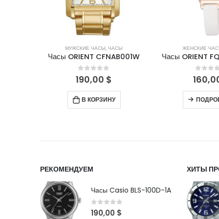
СЫ
ЖЕНСКИЕ ЧАСЫ
,
ЧАСЫ
МУЖСКИЕ ЧА
AB001W
Часы ORIENT FQCBB004W0
Часы ORIENT 
5
0
out of 5
0
out 
160,00
$
250,
ПОДРОБНЕЕ
ПОДРО
РЕКОМЕНДУЕМ
ХИТЫ П
Часы Casio BLS-100D-1A
0
out of 5
190,00
$