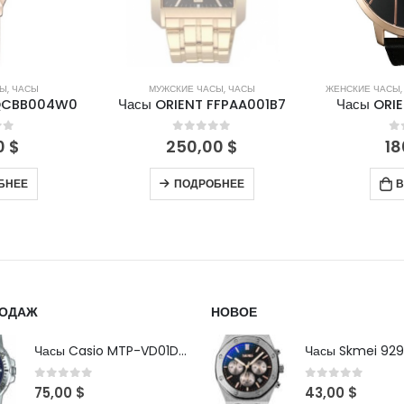
СЫ
,
ЧАСЫ
ЖЕНСКИЕ ЧАСЫ
,
МУЖСКИЕ ЧАСЫ
,
ЧАСЫ
МУЖСКИ
FFPAA001B7
Часы ORIENT FQC0P001B
Часы ORIE
of 5
0
out of 5
0
00
$
180,00
$
42
БНЕЕ
В КОРЗИНУ
В
РОДАЖ
НОВОЕ
Часы Casio MTP-VD01D-2B
Часы Skmei 929
0
out of 5
0
out of 5
75,00
$
43,00
$