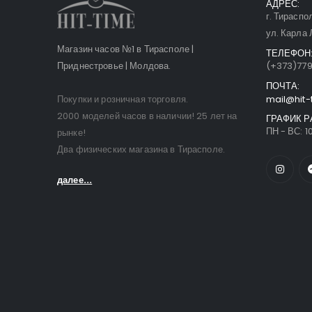
АДРЕС:
г. Тираспо
ул. Карла 
Магазин часов №1 в Тирасполе |
ТЕЛЕФОН
Приднестровье | Молдова.
(+373)77
ПОЧТА:
Покупки и розничная торговля.
mail@hit-
2000 моделей часов в наличии! 25 лет на
ГРАФИК Р
ПН - ВС: 10
рынке!
Два физических магазина в Тирасполе.
далее...