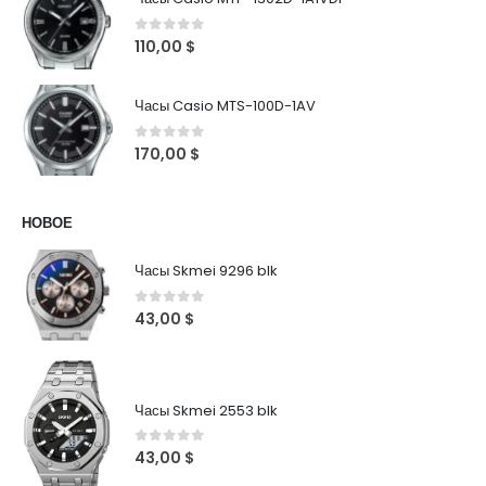
0
out of 5
110,00
$
Часы Casio MTS-100D-1AV
0
out of 5
170,00
$
НОВОЕ
Часы Skmei 9296 blk
0
out of 5
43,00
$
Часы Skmei 2553 blk
0
out of 5
43,00
$