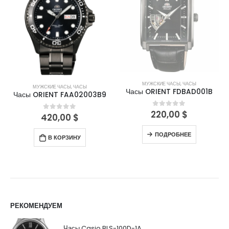
МУЖСКИЕ ЧАСЫ
,
ЧАСЫ
МУЖСКИЕ ЧАСЫ
,
ЧАСЫ
Часы ORIENT FDBAD001B
Часы ORIENT FAA02003B9
220,00
$
0
out of 5
420,00
$
0
out of 5
ПОДРОБНЕЕ
В КОРЗИНУ
РЕКОМЕНДУЕМ
Часы Casio BLS-100D-1A