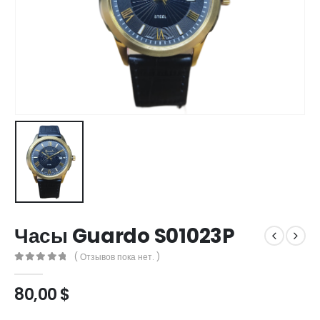
Часы Guardo S01023P
( Отзывов пока нет. )
0
out of 5
80,00
$