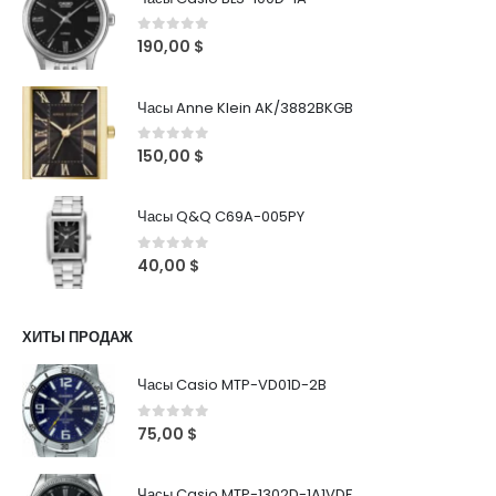
0
out of 5
190,00
$
Часы Anne Klein AK/3882BKGB
0
out of 5
150,00
$
Часы Q&Q C69A-005PY
0
out of 5
40,00
$
ХИТЫ ПРОДАЖ
Часы Casio MTP-VD01D-2B
0
out of 5
75,00
$
Часы Casio MTP-1302D-1A1VDF