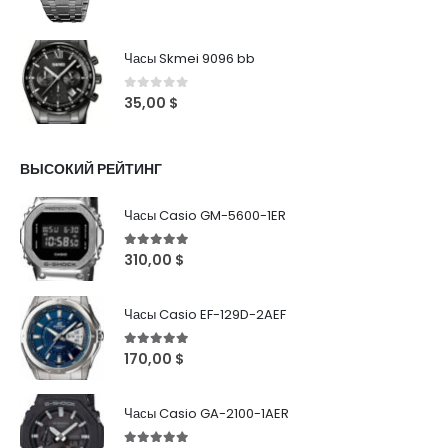
Часы Skmei 9096 bb
0
out of 5
35,00
$
ВЫСОКИЙ РЕЙТИНГ
Часы Casio GM-5600-1ER
5
out of 5
310,00
$
Часы Casio EF-129D-2AEF
5
out of 5
170,00
$
Часы Casio GA-2100-1AER