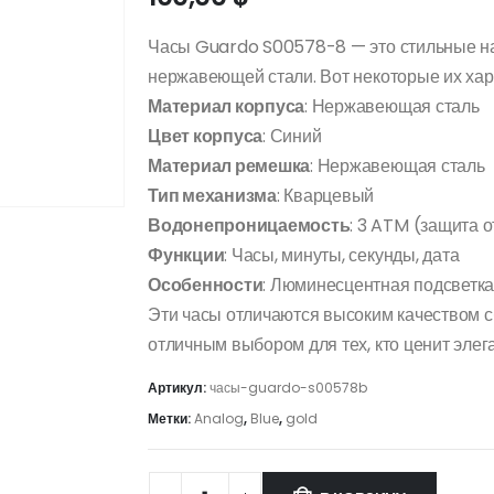
Часы Guardo S00578-8 — это стильные на
нержавеющей стали. Вот некоторые их хар
Материал корпуса
: Нержавеющая сталь
Цвет корпуса
: Синий
Материал ремешка
: Нержавеющая сталь
Тип механизма
: Кварцевый
Водонепроницаемость
: 3 ATM (защита о
Функции
: Часы, минуты, секунды, дата
Особенности
: Люминесцентная подсветк
Эти часы отличаются высоким качеством сб
отличным выбором для тех, кто ценит элег
Артикул:
часы-guardo-s00578b
Метки:
Analog
,
Blue
,
gold