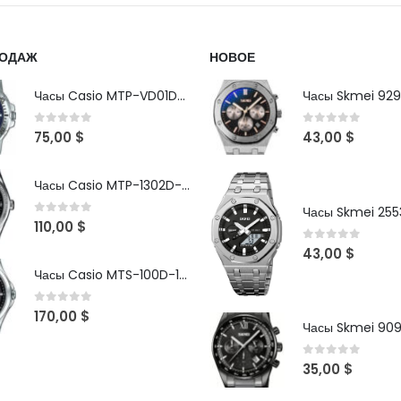
РОДАЖ
НОВОЕ
Часы Casio MTP-VD01D-2B
Часы Skmei 929
0
out of 5
0
out of 5
75,00
$
43,00
$
Часы Casio MTP-1302D-1A1VDF
Часы Skmei 2553
0
out of 5
110,00
$
0
out of 5
43,00
$
Часы Casio MTS-100D-1AV
0
out of 5
170,00
$
Часы Skmei 90
0
out of 5
35,00
$