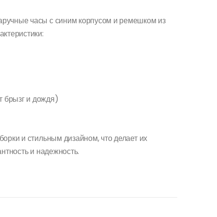
ручные часы с синим корпусом и ремешком из
актеристики:
т брызг и дождя)
а
орки и стильным дизайном, что делает их
антность и надежность.