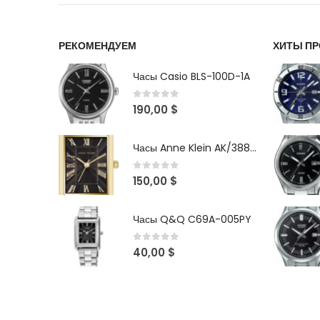
РЕКОМЕНДУЕМ
ХИТЫ П
Часы Casio BLS-100D-1A
0
out of 5
190,00
$
Часы Anne Klein AK/3882BKGB
0
out of 5
150,00
$
Часы Q&Q C69A-005PY
0
out of 5
40,00
$