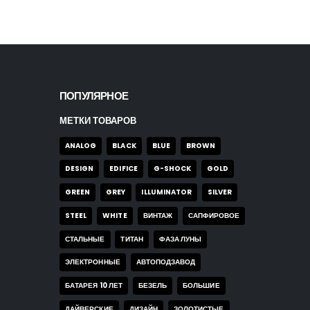
ПОПУЛЯРНОЕ
МЕТКИ ТОВАРОВ
ANALOG
BLACK
BLUE
BROWN
DESIGN
EDIFICE
G-SHOCK
GOLD
GREEN
GREY
ILLUMINATOR
SILVER
STEEL
WHITE
ВИНТАЖ
САПФИРОВОЕ
СТАЛЬНЫЕ
ТИТАН
ФАЗА ЛУНЫ
ЭЛЕКТРОННЫЕ
АВТОПОДЗАВОД
БАТАРЕЯ 10 ЛЕТ
БЕЗЕЛЬ
БОЛЬШИЕ
ДАЙВЕРСКИЕ
ДИЗАЙН
ЗОЛОТИСТЫЕ