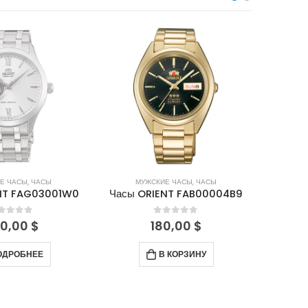
Н
Е ЧАСЫ
,
ЧАСЫ
МУЖСКИЕ ЧАСЫ
,
ЧАСЫ
М
NT FAB00004B9
Часы ORIENT FAA02006M9
Часы
out of 5
0
out of 5
0,00
$
370,00
$
 КОРЗИНУ
В КОРЗИНУ