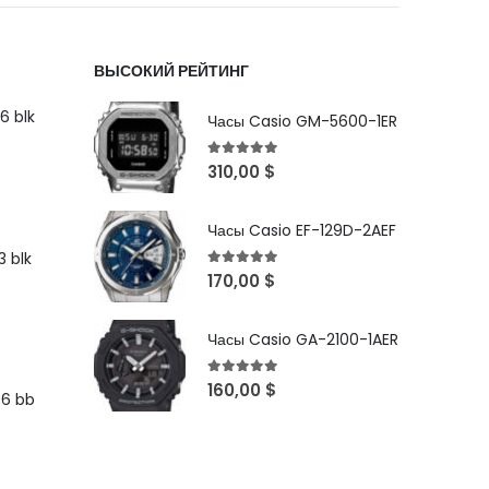
ВЫСОКИЙ РЕЙТИНГ
6 blk
Часы Casio GM-5600-1ER
5
out of 5
310,00
$
Часы Casio EF-129D-2AEF
 blk
5
out of 5
170,00
$
Часы Casio GA-2100-1AER
5
out of 5
160,00
$
96 bb