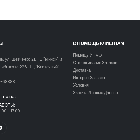
ТЫ
В ПОМОЩЬ КЛИЕНТАМ
Помощь И FAQ
ль, ул. Шевченко 21, ТЦ "Минск" и
Отслеживание Заказов
Либкнехта 226, ТЦ "Восточный"
Доставка
:
История Заказов
9-68888
Условия
Защита Личных Данных
time.net
АБОТЫ:
.00 - 17.00