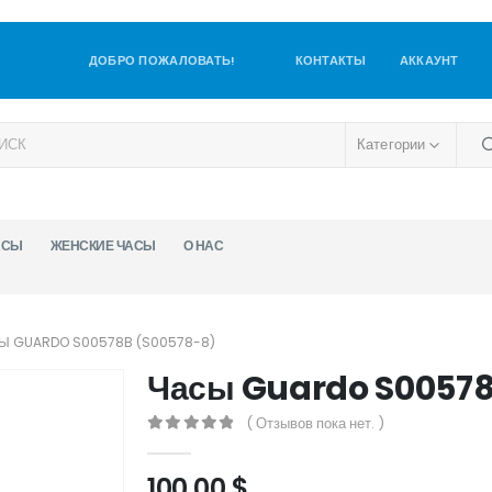
ДОБРО ПОЖАЛОВАТЬ!
КОНТАКТЫ
АККАУНТ
Категории
АСЫ
ЖЕНСКИЕ ЧАСЫ
О НАС
Ы GUARDO S00578B (S00578-8)
Часы Guardo S00578
( Отзывов пока нет. )
0
out of 5
100,00
$