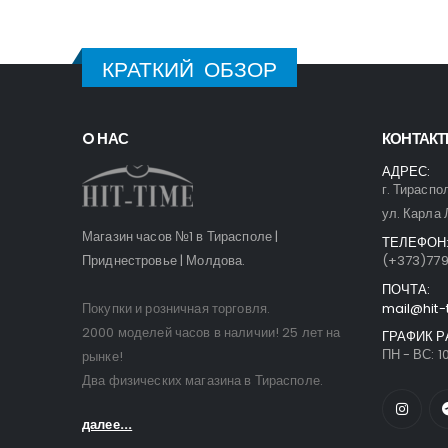
КРАТКИЙ ОБЗОР
O НАС
КОНТАК
АДРЕС:
г. Тираспо
ул. Карла 
Магазин часов №1 в Тирасполе |
ТЕЛЕФОН
Приднестровье | Молдова.
(+373)77
ПОЧТА:
Покупки и розничная торговля.
mail@hit-
2000 моделей часов в наличии! 25 лет на
ГРАФИК Р
ПН - ВС: 10
рынке!
Два физических магазина в Тирасполе.
далее...