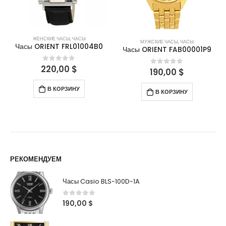
ЖЕНСКИЕ ЧАСЫ
,
ЧАСЫ
МУЖСКИЕ ЧАСЫ
,
ЧАСЫ
Часы ORIENT FRL01004B0
Часы ORIENT FAB00001P9
220,00
$
0
out of 5
190,00
$
0
out of 5
В КОРЗИНУ
В КОРЗИНУ
РЕКОМЕНДУЕМ
Часы Casio BLS-100D-1A
0
out of 5
190,00
$