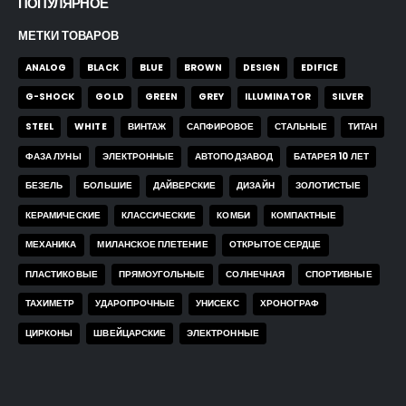
ПОПУЛЯРНОЕ
МЕТКИ ТОВАРОВ
ANALOG
BLACK
BLUE
BROWN
DESIGN
EDIFICE
G-SHOCK
GOLD
GREEN
GREY
ILLUMINATOR
SILVER
STEEL
WHITE
ВИНТАЖ
САПФИРОВОЕ
СТАЛЬНЫЕ
ТИТАН
ФАЗА ЛУНЫ
ЭЛЕКТРОННЫЕ
АВТОПОДЗАВОД
БАТАРЕЯ 10 ЛЕТ
БЕЗЕЛЬ
БОЛЬШИЕ
ДАЙВЕРСКИЕ
ДИЗАЙН
ЗОЛОТИСТЫЕ
КЕРАМИЧЕСКИЕ
КЛАССИЧЕСКИЕ
КОМБИ
КОМПАКТНЫЕ
МЕХАНИКА
МИЛАНСКОЕ ПЛЕТЕНИЕ
ОТКРЫТОЕ СЕРДЦЕ
ПЛАСТИКОВЫЕ
ПРЯМОУГОЛЬНЫЕ
СОЛНЕЧНАЯ
СПОРТИВНЫЕ
ТАХИМЕТР
УДАРОПРОЧНЫЕ
УНИСЕКС
ХРОНОГРАФ
ЦИРКОНЫ
ШВЕЙЦАРСКИЕ
ЭЛЕКТРОННЫЕ