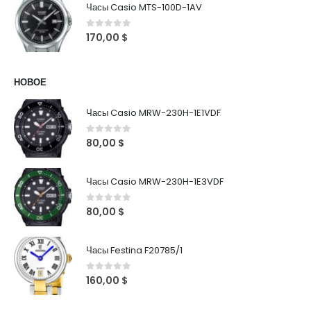
Часы Casio MTS-100D-1AV
0
out of 5
170,00
$
НОВОЕ
Часы Casio MRW-230H-1E1VDF
0
out of 5
80,00
$
Часы Casio MRW-230H-1E3VDF
0
out of 5
80,00
$
Часы Festina F20785/1
0
out of 5
160,00
$