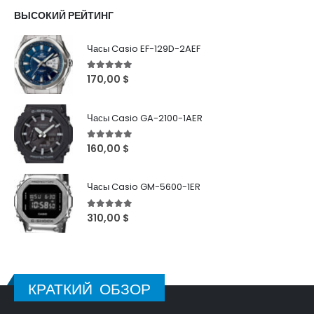
ВЫСОКИЙ РЕЙТИНГ
Часы Casio EF-129D-2AEF
5
out of 5
170,00
$
Часы Casio GA-2100-1AER
5
out of 5
160,00
$
Часы Casio GM-5600-1ER
5
out of 5
310,00
$
КРАТКИЙ ОБЗОР