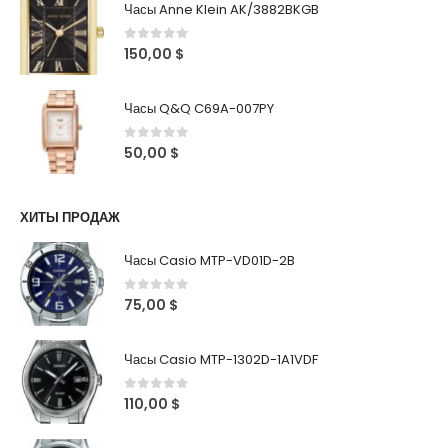
Часы Anne Klein AK/3882BKGB
0
out of 5
150,00
$
Часы Q&Q C69A-007PY
0
out of 5
50,00
$
ХИТЫ ПРОДАЖ
Часы Casio MTP-VD01D-2B
0
out of 5
75,00
$
Часы Casio MTP-1302D-1A1VDF
0
out of 5
110,00
$