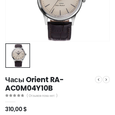
Часы Orient RA-
AC0M04Y10B
( Отзывов пока нет. )
0
out of 5
310,00
$