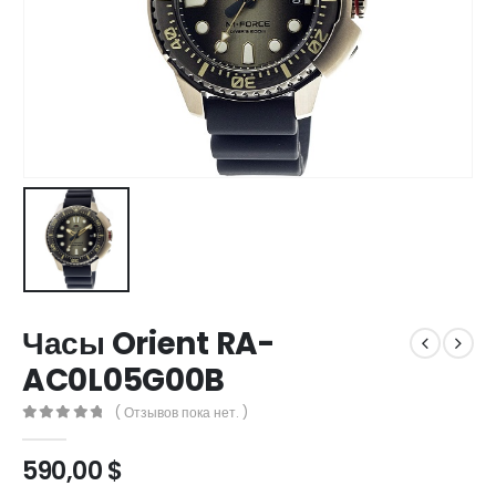
Часы Orient RA-
AC0L05G00B
( Отзывов пока нет. )
0
out of 5
590,00
$