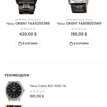
МУЖСКИЕ ЧАСЫ
,
ЧАСЫ
МУЖСКИЕ ЧАСЫ
,
ЧАСЫ
Часы ORIENT FAA02003B9
Часы ORIENT FAB0B003W9
420,00
$
190,00
$
0
out of 5
0
out of 5
В КОРЗИНУ
В КОРЗИНУ
РЕКОМЕНДУЕМ
Часы Casio BLS-100D-1A
0
out of 5
190,00
$