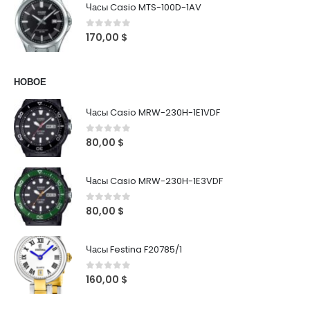
Часы Casio MTS-100D-1AV
0
out of 5
170,00
$
НОВОЕ
Часы Casio MRW-230H-1E1VDF
0
out of 5
80,00
$
Часы Casio MRW-230H-1E3VDF
0
out of 5
80,00
$
Часы Festina F20785/1
0
out of 5
160,00
$