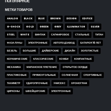
ПОПУЛЯРНОЕ
МЕТКИ ТОВАРОВ
ANALOG
BLACK
BLUE
BROWN
DESIGN
EDIFICE
G-SHOCK
GOLD
GREEN
GREY
ILLUMINATOR
SILVER
STEEL
WHITE
ВИНТАЖ
САПФИРОВОЕ
СТАЛЬНЫЕ
ТИТАН
ФАЗА ЛУНЫ
ЭЛЕКТРОННЫЕ
АВТОПОДЗАВОД
БАТАРЕЯ 10 ЛЕТ
БЕЗЕЛЬ
БОЛЬШИЕ
ДАЙВЕРСКИЕ
ДИЗАЙН
ЗОЛОТИСТЫЕ
КЕРАМИЧЕСКИЕ
КЛАССИЧЕСКИЕ
КОМБИ
КОМПАКТНЫЕ
МЕХАНИКА
МИЛАНСКОЕ ПЛЕТЕНИЕ
ОТКРЫТОЕ СЕРДЦЕ
ПЛАСТИКОВЫЕ
ПРЯМОУГОЛЬНЫЕ
СОЛНЕЧНАЯ
СПОРТИВНЫЕ
ТАХИМЕТР
УДАРОПРОЧНЫЕ
УНИСЕКС
ХРОНОГРАФ
ЦИРКОНЫ
ШВЕЙЦАРСКИЕ
ЭЛЕКТРОННЫЕ