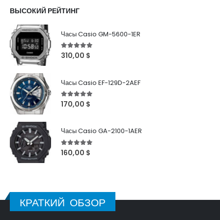
ВЫСОКИЙ РЕЙТИНГ
Часы Casio GM-5600-1ER
5
out of 5
310,00
$
Часы Casio EF-129D-2AEF
5
out of 5
170,00
$
Часы Casio GA-2100-1AER
5
out of 5
160,00
$
КРАТКИЙ ОБЗОР