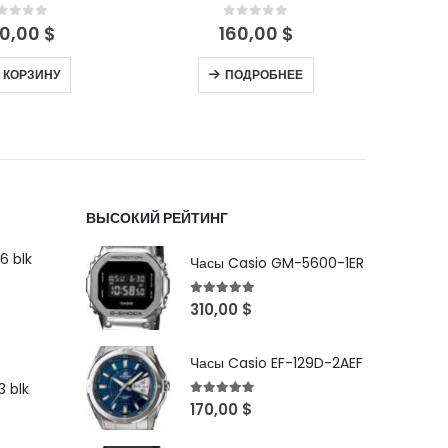
out of 5
0
out of 5
0,00
$
370,00
$
ОДРОБНЕЕ
В КОРЗИНУ
ВЫСОКИЙ РЕЙТИНГ
6 blk
Часы Casio GM-5600-1ER
5
out of 5
310,00
$
Часы Casio EF-129D-2AEF
 blk
5
out of 5
170,00
$