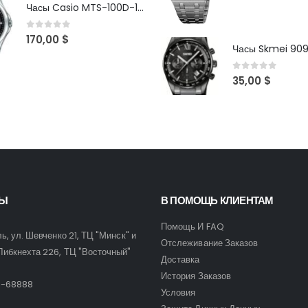
Часы Casio MTS-100D-1AV
0
out of 5
170,00
$
Часы Skmei 90
0
out of 5
35,00
$
ТЫ
В ПОМОЩЬ КЛИЕНТАМ
Помощь И FAQ
ль, ул. Шевченко 21, ТЦ "Минск" и
Отслеживание Заказов
Либкнехта 226, ТЦ "Восточный"
Доставка
:
История Заказов
9-68888
Условия