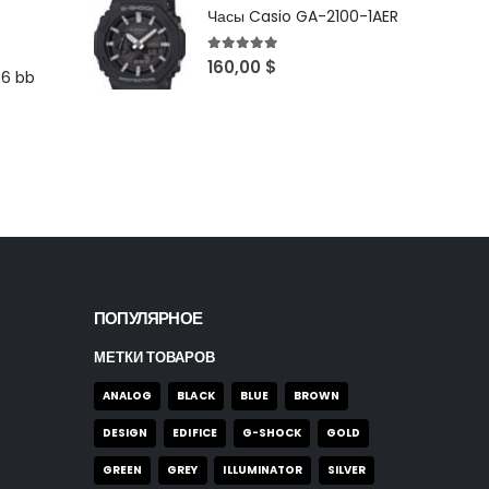
Часы Casio GA-2100-1AER
5
out of 5
160,00
$
96 bb
ПОПУЛЯРНОЕ
МЕТКИ ТОВАРОВ
ANALOG
BLACK
BLUE
BROWN
DESIGN
EDIFICE
G-SHOCK
GOLD
GREEN
GREY
ILLUMINATOR
SILVER