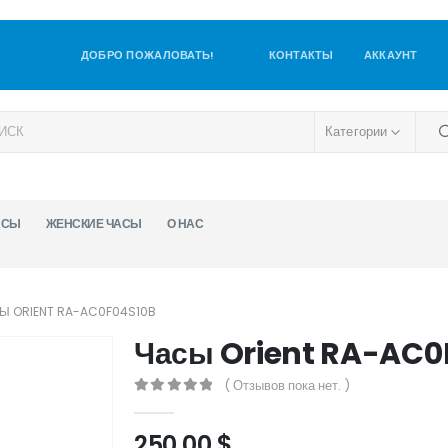
ДОБРО ПОЖАЛОВАТЬ!
КОНТАКТЫ
АККАУНТ
Категории
АСЫ
ЖЕНСКИЕ ЧАСЫ
О НАС
Ы ORIENT RA-AC0F04S10B
Часы Orient RA-AC0
( Отзывов пока нет. )
0
out of 5
250,00
$