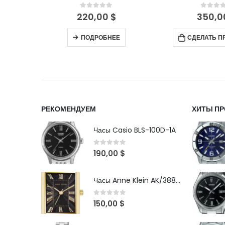
5
0
out of 5
0
out 
350,00
$
350,
СДЕЛАТЬ ПРЕДЗАКАЗ
В КОР
РЕКОМЕНДУЕМ
ХИТЫ П
Часы Casio BLS-100D-1A
0
out of 5
190,00
$
Часы Anne Klein AK/3882BKGB
0
out of 5
150,00
$