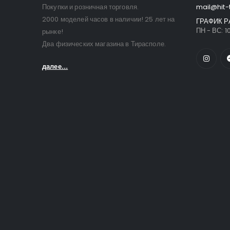
Покупки и розничная торговля.
mail@hit-
2000 моделей часов в наличии! 25 лет на
ГРАФИК Р
ПН - ВС: 10
рынке!
Два физических магазина в Тирасполе.
далее...