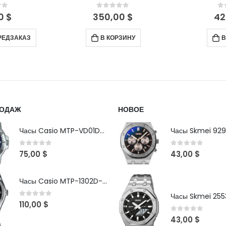
of 5
0
out of 5
0
00
$
420,00
$
16
ЗИНУ
В КОРЗИНУ
П
РОДАЖ
НОВОЕ
Часы Casio MTP-VD01D-2B
Часы Skmei 929
0
out of 5
0
out of 5
75,00
$
43,00
$
Часы Casio MTP-1302D-1A1VDF
Часы Skmei 2553
0
out of 5
110,00
$
0
out of 5
43,00
$