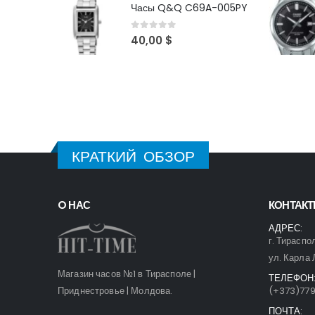
Часы Q&Q C69A-005PY
0
out of 5
40,00
$
КРАТКИЙ ОБЗОР
O НАС
КОНТАК
АДРЕС:
г. Тираспо
ул. Карла 
Магазин часов №1 в Тирасполе |
ТЕЛЕФОН
Приднестровье | Молдова.
(+373)77
ПОЧТА: