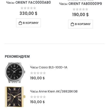
Часы ORIENT FAC0000AB0
Часы ORIENT FAB00001P9
330,00
$
0
out of 5
190,00
$
0
out of 5
В КОРЗИНУ
В КОРЗИНУ
РЕКОМЕНДУЕМ
Часы Casio BLS-100D-1A
0
out of 5
190,00
$
Часы Anne Klein AK/3882BKGB
0
out of 5
150,00
$