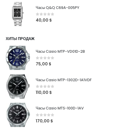
Часы Q&Q C69A-005PY
0
out of 5
40,00
$
ХИТЫ ПРОДАЖ
Часы Casio MTP-VD01D-2B
0
out of 5
75,00
$
Часы Casio MTP-1302D-1A1VDF
0
out of 5
110,00
$
Часы Casio MTS-100D-1AV
0
out of 5
170,00
$