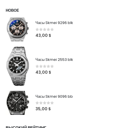
НОВОЕ
Часы Skmei 9296 blk
0
out of 5
43,00
$
Часы Skmei 2553 blk
0
out of 5
43,00
$
Часы Skmei 9096 bb
0
out of 5
35,00
$
ВЫСОКИЙ РЕЙТИНГ