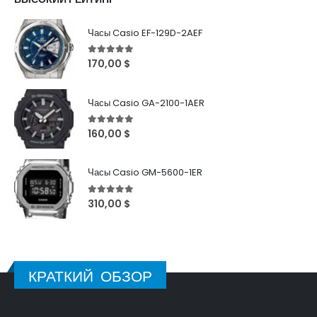
Часы Casio EF-129D-2AEF
5
out of 5
170,00
$
Часы Casio GA-2100-1AER
5
out of 5
160,00
$
Часы Casio GM-5600-1ER
5
out of 5
310,00
$
КРАТКИЙ ОБЗОР