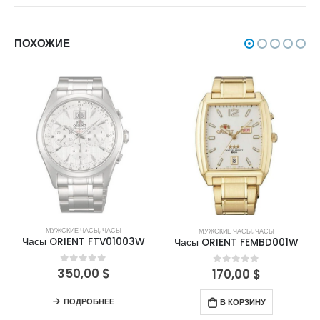
ПОХОЖИЕ
НЕТ В НАЛИЧИИ
МУЖСКИЕ ЧАСЫ
,
ЧАСЫ
МУЖСКИЕ ЧАСЫ
,
ЧАСЫ
Часы ORIENT FTV01003W
Часы ORIENT FEMBD001W
350,00
$
0
out of 5
170,00
$
0
out of 5
ПОДРОБНЕЕ
В КОРЗИНУ