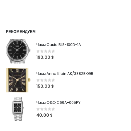
РЕКОМЕНДУЕМ
Часы Casio BLS-100D-1A
0
out of 5
190,00
$
Часы Anne Klein AK/3882BKGB
0
out of 5
150,00
$
Часы Q&Q C69A-005PY
0
out of 5
40,00
$