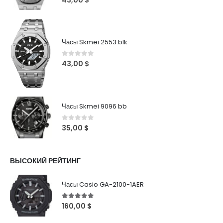
Часы Skmei 2553 blk
0
out of 5
43,00
$
Часы Skmei 9096 bb
0
out of 5
35,00
$
ВЫСОКИЙ РЕЙТИНГ
Часы Casio GA-2100-1AER
5
out of 5
160,00
$