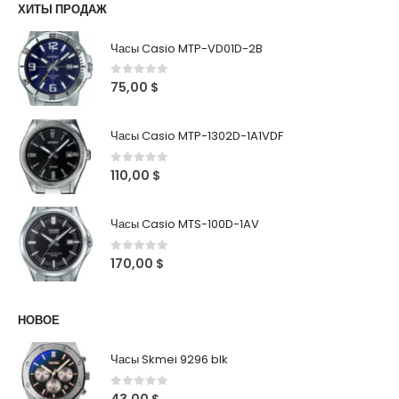
ХИТЫ ПРОДАЖ
Часы Casio MTP-VD01D-2B
0
out of 5
75,00
$
Часы Casio MTP-1302D-1A1VDF
0
out of 5
110,00
$
Часы Casio MTS-100D-1AV
0
out of 5
170,00
$
НОВОЕ
Часы Skmei 9296 blk
0
out of 5
43,00
$