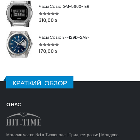
Часы Casio GM-5600-1ER
5
out of 5
310,00
$
Часы Casio EF-129D-2AEF
5
out of 5
170,00
$
КРАТКИЙ ОБЗОР
O НАС
Магазин часов №1 в Тирасполе | Приднестровье | Молдова.