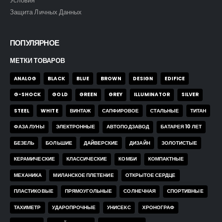
Условия
Защита Личных Данных
ПОПУЛЯРНОЕ
МЕТКИ ТОВАРОВ
ANALOG
BLACK
BLUE
BROWN
DESIGN
EDIFICE
G-SHOCK
GOLD
GREEN
GREY
ILLUMINATOR
SILVER
STEEL
WHITE
ВИНТАЖ
САПФИРОВОЕ
СТАЛЬНЫЕ
ТИТАН
ФАЗА ЛУНЫ
ЭЛЕКТРОННЫЕ
АВТОПОДЗАВОД
БАТАРЕЯ 10 ЛЕТ
БЕЗЕЛЬ
БОЛЬШИЕ
ДАЙВЕРСКИЕ
ДИЗАЙН
ЗОЛОТИСТЫЕ
КЕРАМИЧЕСКИЕ
КЛАССИЧЕСКИЕ
КОМБИ
КОМПАКТНЫЕ
МЕХАНИКА
МИЛАНСКОЕ ПЛЕТЕНИЕ
ОТКРЫТОЕ СЕРДЦЕ
ПЛАСТИКОВЫЕ
ПРЯМОУГОЛЬНЫЕ
СОЛНЕЧНАЯ
СПОРТИВНЫЕ
ТАХИМЕТР
УДАРОПРОЧНЫЕ
УНИСЕКС
ХРОНОГРАФ