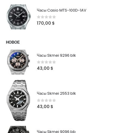
Часы Casio MTS-100D-1AV
0
out of 5
170,00
$
НОВОЕ
Часы Skmei 9296 blk
0
out of 5
43,00
$
Часы Skmei 2553 blk
0
out of 5
43,00
$
Часы Skmei 9096 bb