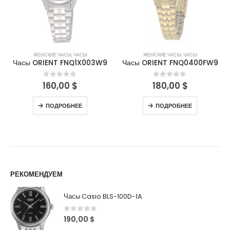
ЖЕНСКИЕ ЧАСЫ
,
ЧАСЫ
ЖЕНСКИЕ ЧАСЫ
,
ЧАСЫ
Часы ORIENT FNQ1X003W9
Часы ORIENT FNQ0400FW9
160,00
$
180,00
$
0
out of 5
0
out of 5
ПОДРОБНЕЕ
ПОДРОБНЕЕ
РЕКОМЕНДУЕМ
Часы Casio BLS-100D-1A
0
out of 5
190,00
$