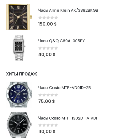
Часы Anne Klein AK/3882BKGB
0
out of 5
150,00
$
Часы Q&Q C69A-005PY
0
out of 5
40,00
$
ХИТЫ ПРОДАЖ
Часы Casio MTP-VD01D-2B
0
out of 5
75,00
$
Часы Casio MTP-1302D-1A1VDF
0
out of 5
110,00
$