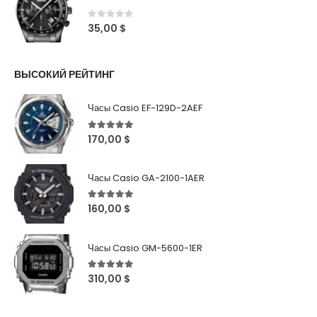
0
out of 5
35,00
$
ВЫСОКИЙ РЕЙТИНГ
Часы Casio EF-129D-2AEF
5
out of 5
170,00
$
Часы Casio GA-2100-1AER
5
out of 5
160,00
$
Часы Casio GM-5600-1ER
5
out of 5
310,00
$