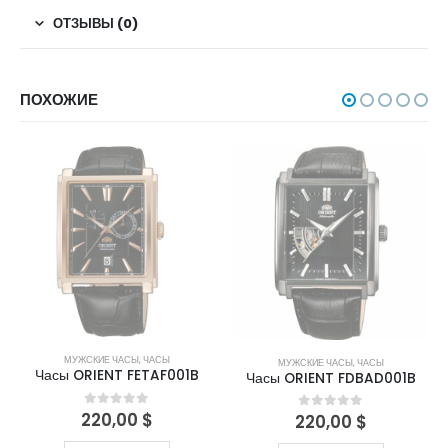
ОТЗЫВЫ (0)
ПОХОЖИЕ
НЕТ В НАЛИЧИИ
НЕТ В НАЛИЧИИ
МУЖСКИЕ ЧАСЫ
,
ЧАСЫ
МУЖСКИЕ ЧАСЫ
,
ЧАСЫ
Часы ORIENT FETAF001B
Часы ORIENT FDBAD001B
220,00
$
0
out of 5
220,00
$
0
out of 5