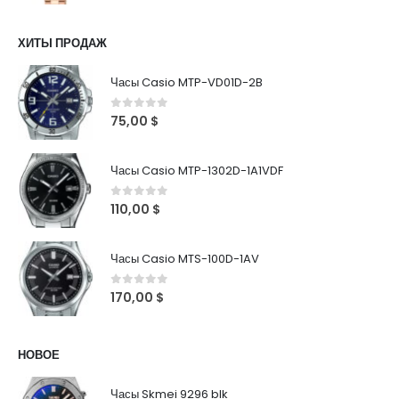
ХИТЫ ПРОДАЖ
Часы Casio MTP-VD01D-2B
0
out of 5
75,00
$
Часы Casio MTP-1302D-1A1VDF
0
out of 5
110,00
$
Часы Casio MTS-100D-1AV
0
out of 5
170,00
$
НОВОЕ
Часы Skmei 9296 blk