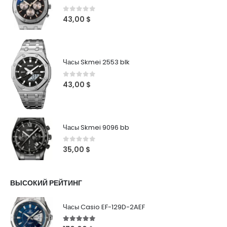
0
out of 5
43,00
$
Часы Skmei 2553 blk
0
out of 5
43,00
$
Часы Skmei 9096 bb
0
out of 5
35,00
$
ВЫСОКИЙ РЕЙТИНГ
Часы Casio EF-129D-2AEF
5
out of 5