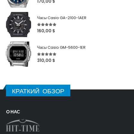
170,00
$
Часы Casio GA-2100-1AER
5
out of 5
160,00
$
Часы Casio GM-5600-1ER
5
out of 5
310,00
$
КРАТКИЙ ОБЗОР
O НАС