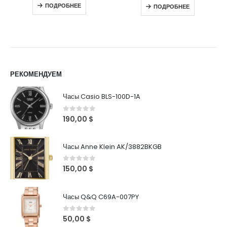
ПОДРОБНЕЕ
ПОДРОБНЕЕ
РЕКОМЕНДУЕМ
Часы Casio BLS-100D-1A
0
out of 5
190,00
$
Часы Anne Klein AK/3882BKGB
0
out of 5
150,00
$
Часы Q&Q C69A-007PY
0
out of 5
50,00
$