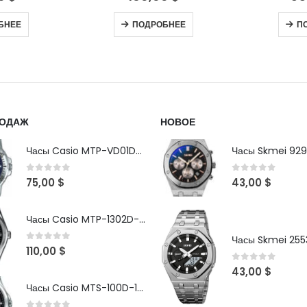
БНЕЕ
ПОДРОБНЕЕ
В
РОДАЖ
НОВОЕ
Часы Casio MTP-VD01D-2B
Часы Skmei 929
0
out of 5
0
out of 5
75,00
$
43,00
$
Часы Casio MTP-1302D-1A1VDF
Часы Skmei 2553
0
out of 5
110,00
$
0
out of 5
43,00
$
Часы Casio MTS-100D-1AV