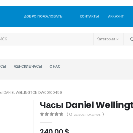
ДОБРО ПОЖАЛОВАТЬ!
КОНТАКТЫ
АККАУНТ
Категории
АСЫ
ЖЕНСКИЕ ЧАСЫ
О НАС
Ы DANIEL WELLINGTON DW00100459
Часы Daniel Wellin
( Отзывов пока нет. )
0
out of 5
240,00
$