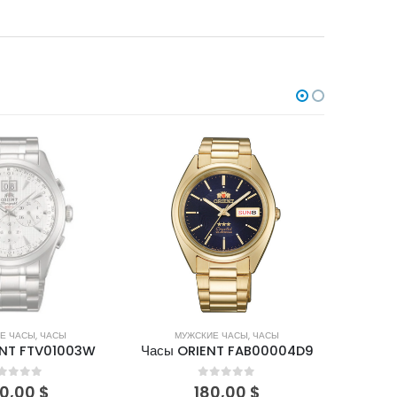
Е ЧАСЫ
,
ЧАСЫ
МУЖСКИЕ ЧАСЫ
,
ЧАСЫ
М
NT FAB00004D9
Часы ORIENT FAL00001W0
Часы 
out of 5
0
out of 5
0,00
$
300,00
$