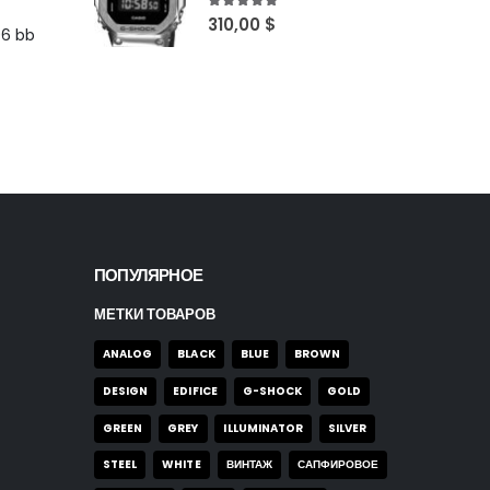
5
out of 5
310,00
$
96 bb
ПОПУЛЯРНОЕ
МЕТКИ ТОВАРОВ
ANALOG
BLACK
BLUE
BROWN
DESIGN
EDIFICE
G-SHOCK
GOLD
GREEN
GREY
ILLUMINATOR
SILVER
STEEL
WHITE
ВИНТАЖ
САПФИРОВОЕ