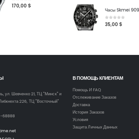
0
out of 5
170,00
$
Часы Skmei 90
0
out of 5
35,00
$
ТЫ
В ПОМОЩЬ КЛИЕНТАМ
Помощь И FAQ
ль, ул. Шевченко 21, ТЦ "Минск" и
Отслеживание Заказов
Либкнехта 226, ТЦ "Восточный"
Доставка
:
История Заказов
9-68888
Условия
Защита Личных Данных
time.net