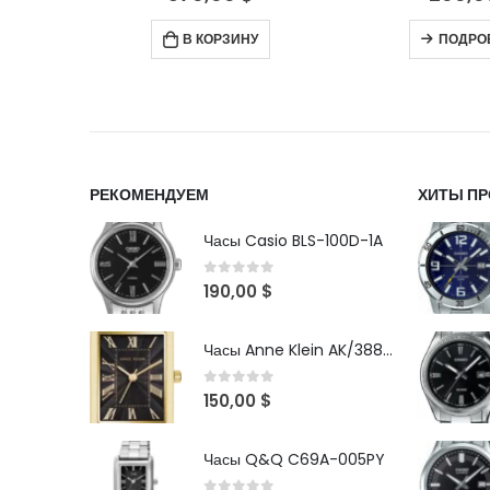
ПОДРОБНЕЕ
ПОДРО
РЕКОМЕНДУЕМ
ХИТЫ П
Часы Casio BLS-100D-1A
0
out of 5
190,00
$
Часы Anne Klein AK/3882BKGB
0
out of 5
150,00
$
Часы Q&Q C69A-005PY