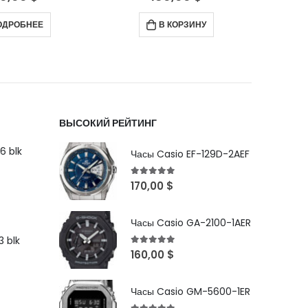
 КОРЗИНУ
В КОРЗИНУ
С
ВЫСОКИЙ РЕЙТИНГ
6 blk
Часы Casio EF-129D-2AEF
5
out of 5
170,00
$
Часы Casio GA-2100-1AER
 blk
5
out of 5
160,00
$
Часы Casio GM-5600-1ER