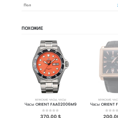
Пол
ПОХОЖИЕ
НЕТ В НАЛИЧИИ
НЕТ В НА
СЫ
МУЖСКИЕ ЧАСЫ
,
ЧАСЫ
ЖЕНСКИЕ ЧА
2006M9
Часы ORIENT FESAE006B
Часы ORIENT 
5
0
out of 5
0
out 
200,00
$
160,0