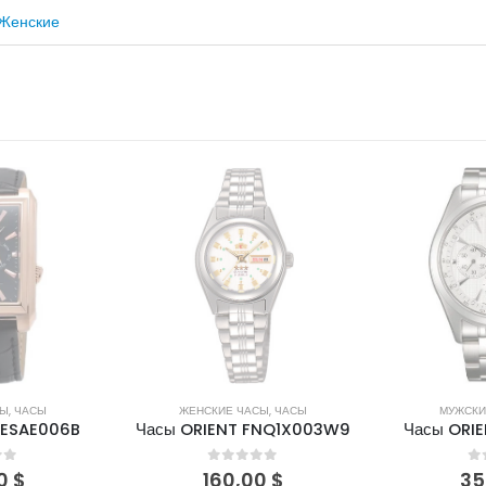
Женские
ЛИЧИИ
НЕТ В НАЛИЧИИ
СЫ
,
ЧАСЫ
МУЖСКИЕ ЧАСЫ
,
ЧАСЫ
МУЖСКИ
FNQ1X003W9
Часы ORIENT FTV01003W
Часы ORIE
of 5
0
out of 5
0
0
$
350,00
$
18